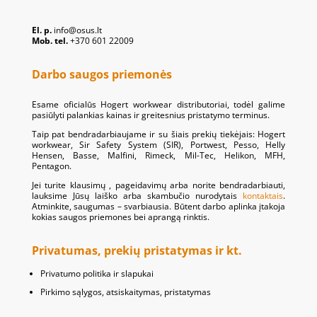
El. p.
info@osus.lt
Mob. tel.
+370 601 22009
Darbo saugos priemonės
Esame oficialūs Hogert workwear distributoriai, todėl galime
pasiūlyti palankias kainas ir greitesnius pristatymo terminus.
Taip pat bendradarbiaujame ir su šiais prekių tiekėjais: Hogert
workwear, Sir Safety System (SIR), Portwest, Pesso, Helly
Hensen, Basse, Malfini, Rimeck, Mil-Tec, Helikon, MFH,
Pentagon.
Jei turite klausimų , pageidavimų arba norite bendradarbiauti,
lauksime Jūsų laiško arba skambučio nurodytais
kontaktais
.
Atminkite, saugumas – svarbiausia. Būtent darbo aplinka įtakoja
kokias saugos priemones bei aprangą rinktis.
Privatumas, prekių pristatymas ir kt.
Privatumo politika ir slapukai
Pirkimo sąlygos, atsiskaitymas, pristatymas