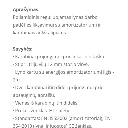
lynas
Aprašymas:
su
Poliamidinis reguliuojamas lynas darbo
absorberiu
padėties fiksavimui su amortizatoriumi ir
HT
karabinais aukštalipiams.
safety
Savybės:
· Karabinai prijungimui prie inkarinio taško.
· Stipri, trijų vijų 12 mm storio virvė.
· Lyno kartu su energijos amortizatoriumi ilgis -
2m.
· Dveji karabinai itin dideli prijungimui prie
apsauginių apraišų.
· Vienas iš karabinų itin didelis.
· Prekės ženklas: HT safety.
· Standartas: EN 355:2002 (amortizatoriai), EN
354:2010 (lynai ir juostos) CE ženklas.