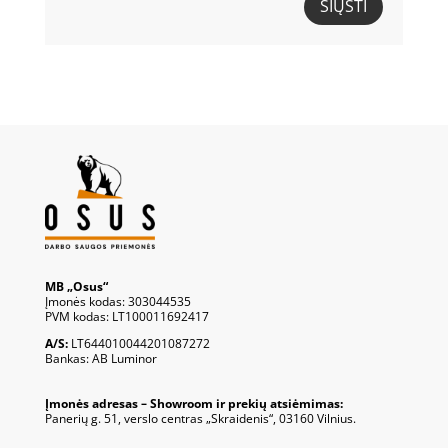
SIŲSTI
MB „Osus“
Įmonės kodas: 303044535
PVM kodas: LT100011692417
A/S:
LT644010044201087272
Bankas: AB Luminor
Įmonės adresas – Showroom ir prekių atsiėmimas:
Panerių g. 51, verslo centras „Skraidenis“, 03160 Vilnius.