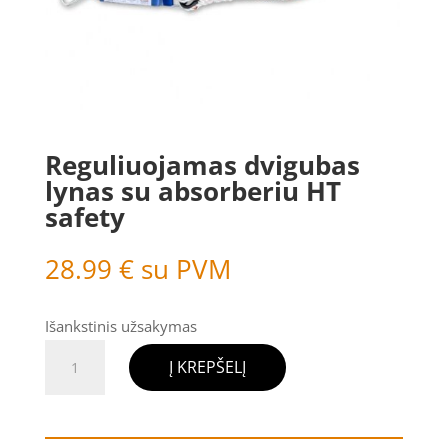
Reguliuojamas dvigubas
lynas su absorberiu HT
safety
28.99
€
su PVM
Išankstinis užsakymas
produkto
Į KREPŠELĮ
kiekis:
Reguliuojamas
dvigubas