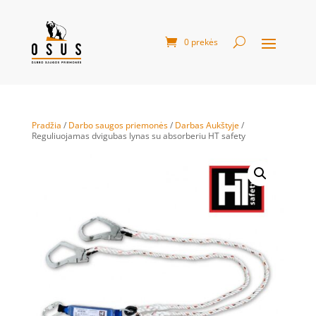
0 prekės
Pradžia
/
Darbo saugos priemonės
/
Darbas Aukštyje
/
Reguliuojamas dvigubas lynas su absorberiu HT safety