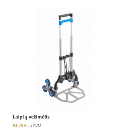
Laiptų vežimėlis
54.45
€
su PVM