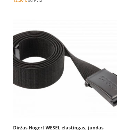
12.50
€
su PVM
Diržas Hogert WESEL elastingas, juodas