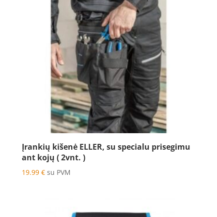
Įrankių kišenė ELLER, su specialu prisegimu
ant kojų ( 2vnt. )
19.99
€
su PVM