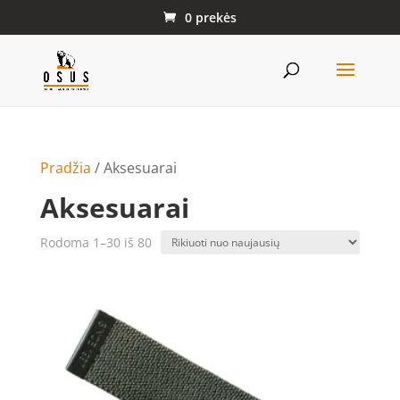
0 prekės
Pradžia
/ Aksesuarai
Aksesuarai
Rūšiuojama
Rodoma 1–30 iš 80
pagal
naujausią