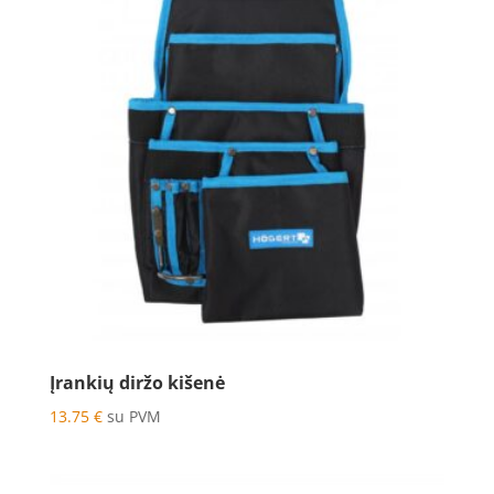
Įrankių diržo kišenė
13.75
€
su PVM