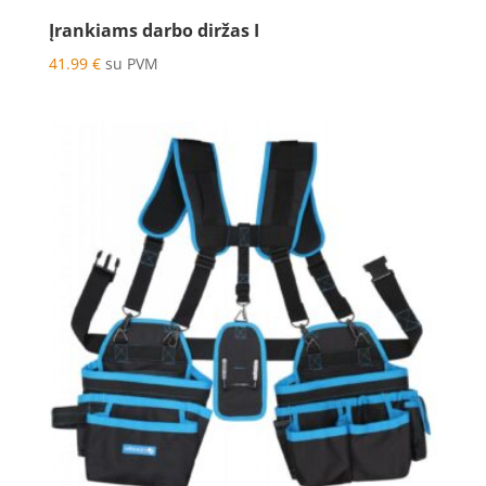
Įrankiams darbo diržas I
41.99
€
su PVM