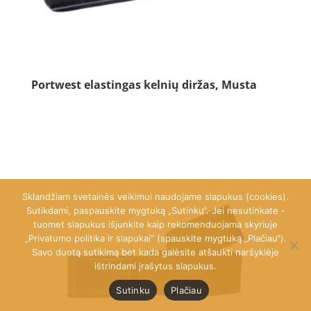
Portwest elastingas kelnių diržas, Musta
Sklandžiam svetainės veikimui naudojame slapukus (cookies).
Sutikdami, paspauskite mygtuką „Sutinku“. Jei nesutinkate -
tuomet slapukus išjunkite kaip rekomenduojama skyriuje
„Privatumo politika ir slapukai“ (spauskite mygtuką „Plačiau“).
Savo duotą sutikimą bet kada galėsite atšaukti naršyklėje
ištrindami įrašytus slapukus.
Sutinku
Plačiau