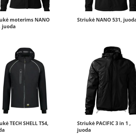
iukė moterims NANO
Striukė NANO 531, juod
, juoda
iukė TECH SHELL T54,
Striukė PACIFIC 3 in 1 ,
da
juoda