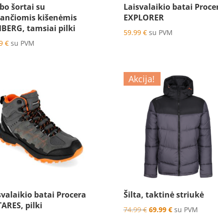
bo šortai su
Laisvalaikio batai Proce
ančiomis kišenėmis
EXPLORER
BERG, tamsiai pilki
59.99
€
su PVM
99
€
su PVM
Akcija!
svalaikio batai Procera
Šilta, taktinė striukė
ARES, pilki
Original
Current
74.99
€
69.99
€
su PVM