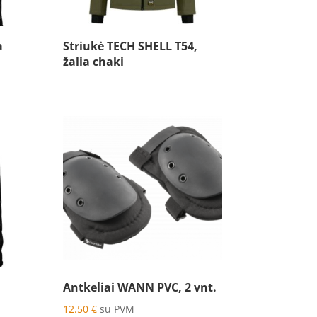
a
Striukė TECH SHELL T54,
žalia chaki
Antkeliai WANN PVC, 2 vnt.
12.50
€
su PVM