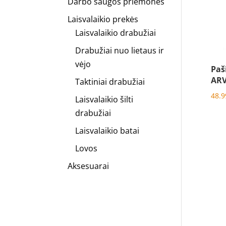
Darbo saugos priemonės
Laisvalaikio prekės
Laisvalaikio drabužiai
Drabužiai nuo lietaus ir
vėjo
Paš
ARV
Taktiniai drabužiai
48.
Laisvalaikio šilti
drabužiai
Laisvalaikio batai
Lovos
Aksesuarai