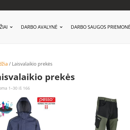
IAI
DARBO AVALYNĖ
DARBO SAUGOS PRIEMON
džia
/ Laisvalaikio prekės
aisvalaikio prekės
Rūšiuojama
ma 1–30 iš 166
pagal
naujausią