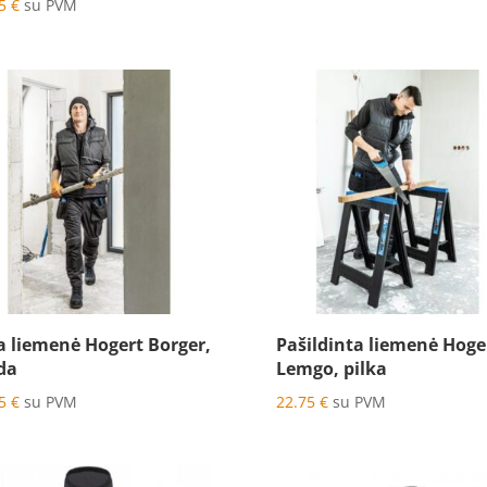
95
€
su PVM
price
price
was:
is:
74.99 €.
69.99 €.
ta liemenė Hogert Borger,
Pašildinta liemenė Hoge
da
Lemgo, pilka
95
€
su PVM
22.75
€
su PVM