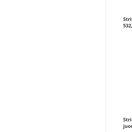
Str
532
Str
juo