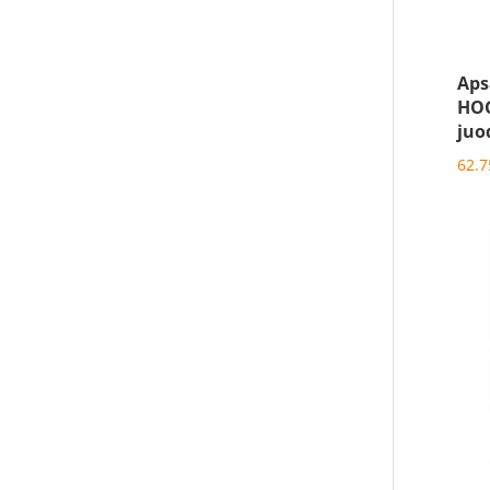
Aps
HOG
juo
62.