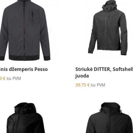
sinis džemperis Pesso
Striukė DITTER, Softshell
juoda
99
€
su PVM
39.75
€
su PVM