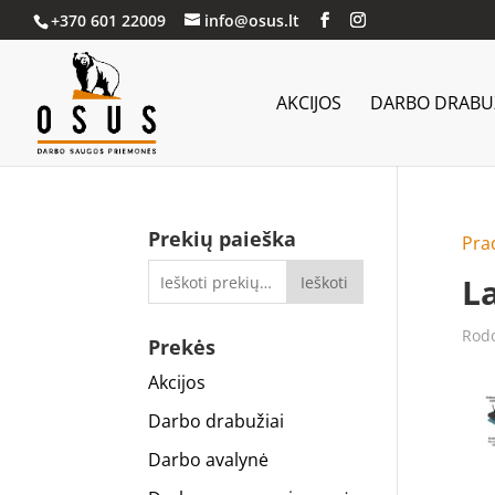
+370 601 22009
info@osus.lt
AKCIJOS
DARBO DRABUŽ
Prekių paieška
Pra
L
Ieškoti
Rodo
Prekės
Akcijos
Darbo drabužiai
Darbo avalynė