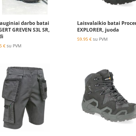
auginiai darbo batai
Laisvalaikio batai Proce
ERT GREVEN S3L SR,
EXPLORER, juoda
di
59.95
€
su PVM
75
€
su PVM