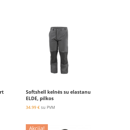
rt
Softshell kelnės su elastanu
ELDE, pilkos
34.99
€
su PVM
Akcija!