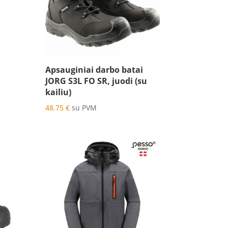
Apsauginiai darbo batai
JORG S3L FO SR, juodi (su
kailiu)
48.75
€
su PVM