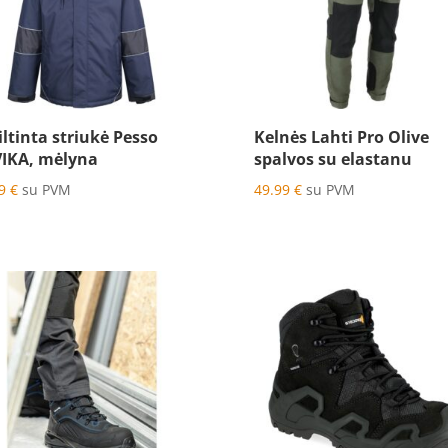
iltinta striukė Pesso
Kelnės Lahti Pro Olive
IKA, mėlyna
spalvos su elastanu
99
€
su PVM
49.99
€
su PVM