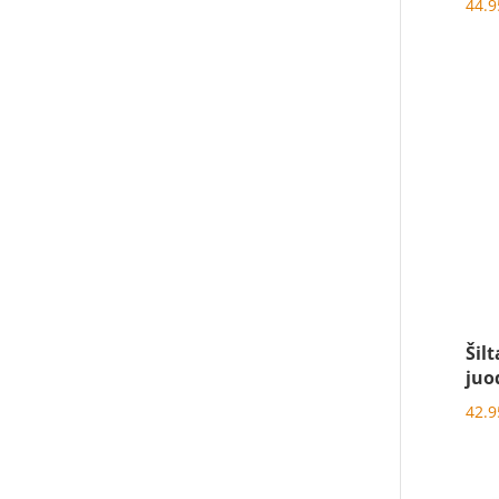
44.
Šil
juo
42.