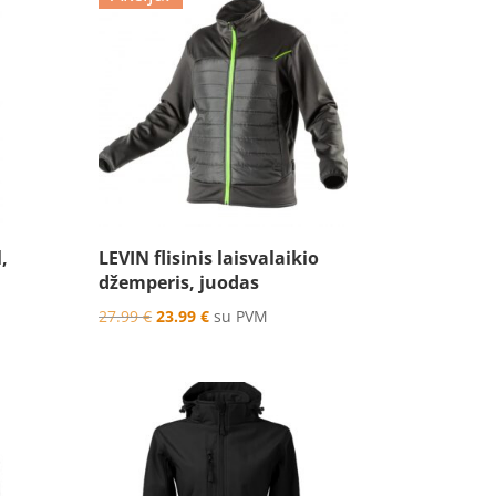
,
LEVIN flisinis laisvalaikio
džemperis, juodas
Original
Current
27.99
€
23.99
€
su PVM
price
price
was:
is:
27.99 €.
23.99 €.