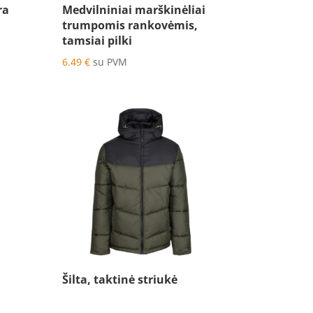
ra
Medvilniniai marškinėliai
trumpomis rankovėmis,
tamsiai pilki
6.49
€
su PVM
Šilta, taktinė striukė