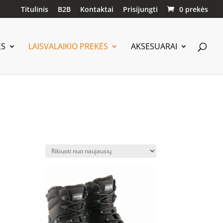
Titulinis
B2B
Kontaktai
Prisijungti
0 prekės
ĖS
LAISVALAIKIO PREKĖS
AKSESUARAI