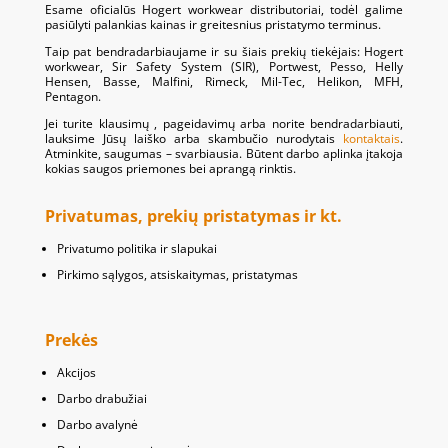
Esame oficialūs Hogert workwear distributoriai, todėl galime
pasiūlyti palankias kainas ir greitesnius pristatymo terminus.
Taip pat bendradarbiaujame ir su šiais prekių tiekėjais: Hogert
workwear, Sir Safety System (SIR), Portwest, Pesso, Helly
Hensen, Basse, Malfini, Rimeck, Mil-Tec, Helikon, MFH,
Pentagon.
Jei turite klausimų , pageidavimų arba norite bendradarbiauti,
lauksime Jūsų laiško arba skambučio nurodytais
kontaktais
.
Atminkite, saugumas – svarbiausia. Būtent darbo aplinka įtakoja
kokias saugos priemones bei aprangą rinktis.
Privatumas, prekių pristatymas ir kt.
Privatumo politika ir slapukai
Pirkimo sąlygos, atsiskaitymas, pristatymas
Prekės
Akcijos
Darbo drabužiai
Darbo avalynė