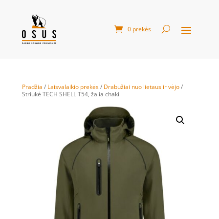
0 prekės
Pradžia
/
Laisvalaikio prekės
/
Drabužiai nuo lietaus ir vėjo
/
Striukė TECH SHELL T54, žalia chaki