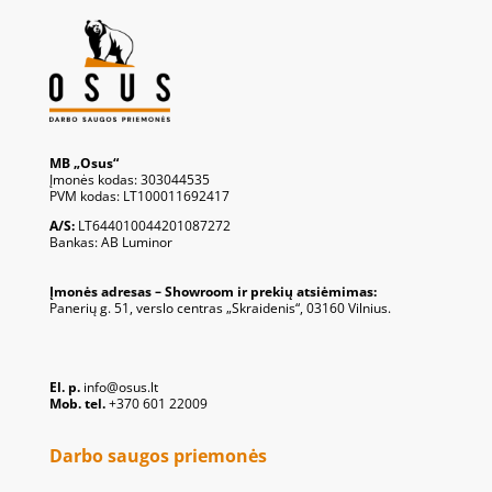
MB „Osus“
Įmonės kodas: 303044535
PVM kodas: LT100011692417
A/S:
LT644010044201087272
Bankas: AB Luminor
Įmonės adresas – Showroom ir prekių atsiėmimas:
Panerių g. 51, verslo centras „Skraidenis“, 03160 Vilnius.
El. p.
info@osus.lt
Mob. tel.
+370 601 22009
Darbo saugos priemonės