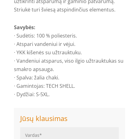
užtikrinti atsparumą ir gaminio patvarumą.
Striukė turi šviesą atspindinčius elementus.
Savybės:
· Sudėtis: 100 % poliesteris.
· Atspari vandeniui ir vėjui.
· YKK kišenės su užtrauktuku.
· Vandeniui atsparus, viso ilgio užtrauktukas su
smakro apsauga.
· Spalva: žalia chaki.
· Gamintojas: TECH SHELL.
· Dydžiai: S-5XL.
Jūsų klausimas