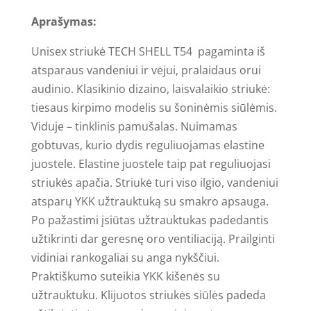
Aprašymas:
Unisex striukė TECH SHELL T54 pagaminta iš
atsparaus vandeniui ir vėjui, pralaidaus orui
audinio. Klasikinio dizaino, laisvalaikio striukė:
tiesaus kirpimo modelis su šoninėmis siūlėmis.
Viduje – tinklinis pamušalas. Nuimamas
gobtuvas, kurio dydis reguliuojamas elastine
juostele. Elastine juostele taip pat reguliuojasi
striukės apačia. Striukė turi viso ilgio, vandeniui
atsparų YKK užtrauktuką su smakro apsauga.
Po pažastimi įsiūtas užtrauktukas padedantis
užtikrinti dar geresnę oro ventiliaciją. Prailginti
vidiniai rankogaliai su anga nykščiui.
Praktiškumo suteikia YKK kišenės su
užtrauktuku. Klijuotos striukės siūlės padeda