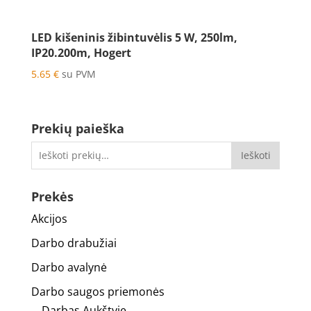
LED kišeninis žibintuvėlis 5 W, 250lm,
IP20.200m, Hogert
5.65
€
su PVM
Prekių paieška
Ieškoti
Prekės
Akcijos
Darbo drabužiai
Darbo avalynė
Darbo saugos priemonės
Darbas Aukštyje