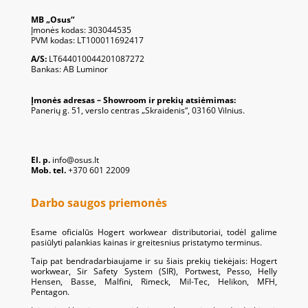
MB „Osus“
Įmonės kodas: 303044535
PVM kodas: LT100011692417
A/S:
LT644010044201087272
Bankas: AB Luminor
Įmonės adresas – Showroom ir prekių atsiėmimas:
Panerių g. 51, verslo centras „Skraidenis“, 03160 Vilnius.
El. p.
info@osus.lt
Mob. tel.
+370 601 22009
Darbo saugos priemonės
Esame oficialūs Hogert workwear distributoriai, todėl galime
pasiūlyti palankias kainas ir greitesnius pristatymo terminus.
Taip pat bendradarbiaujame ir su šiais prekių tiekėjais: Hogert
workwear, Sir Safety System (SIR), Portwest, Pesso, Helly
Hensen, Basse, Malfini, Rimeck, Mil-Tec, Helikon, MFH,
Pentagon.