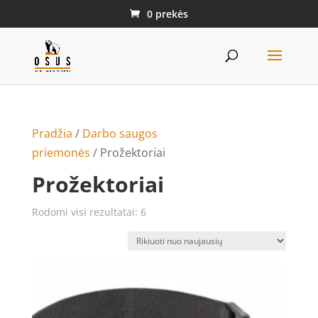
0 prekės
Pradžia
/
Darbo saugos
priemonės
/ Prožektoriai
Prožektoriai
Rūšiuojama
Rodomi visi rezultatai: 6
pagal
naujausią