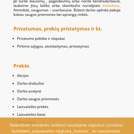
Jei turite klausimų , pageidavimų arba norite bendradarbiauti,
lauksime Jūsų laiško arba skambučio nurodytais
kontaktais
.
Atminkite, saugumas – svarbiausia. Būtent darbo aplinka įtakoja
kokias saugos priemones bei aprangą rinktis.
Privatumas, prekių pristatymas ir kt.
Privatumo politika ir slapukai
Pirkimo sąlygos, atsiskaitymas, pristatymas
Prekės
Akcijos
Darbo drabužiai
Darbo avalynė
Darbo saugos priemonės
Laisvalaikio prekės
Laisvalaikio batai
Aksesuarai
Sklandžiam svetainės veikimui naudojame slapukus (cookies).
Sutikdami, paspauskite mygtuką „Sutinku“. Jei nesutinkate -