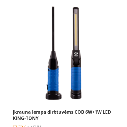
Įkrauna lempa dirbtuvėms COB 6W+1W LED
KING-TONY
57.70
€
su PVM