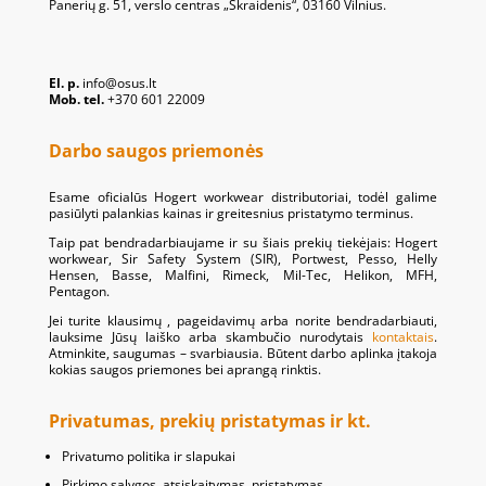
Panerių g. 51, verslo centras „Skraidenis“, 03160 Vilnius.
El. p.
info@osus.lt
Mob. tel.
+370 601 22009
Darbo saugos priemonės
Esame oficialūs Hogert workwear distributoriai, todėl galime
pasiūlyti palankias kainas ir greitesnius pristatymo terminus.
Taip pat bendradarbiaujame ir su šiais prekių tiekėjais: Hogert
workwear, Sir Safety System (SIR), Portwest, Pesso, Helly
Hensen, Basse, Malfini, Rimeck, Mil-Tec, Helikon, MFH,
Pentagon.
Jei turite klausimų , pageidavimų arba norite bendradarbiauti,
lauksime Jūsų laiško arba skambučio nurodytais
kontaktais
.
Atminkite, saugumas – svarbiausia. Būtent darbo aplinka įtakoja
kokias saugos priemones bei aprangą rinktis.
Privatumas, prekių pristatymas ir kt.
Privatumo politika ir slapukai
Pirkimo sąlygos, atsiskaitymas, pristatymas