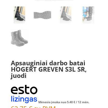
Apsauginiai darbo batai
HOGERT GREVEN S3L SR,
juodi
Mėnesio įmoka nuo
5.40
€
/ 12 mėn.