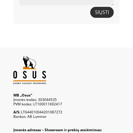
SIŲSTI
MB „Osus“
Įmonės kodas: 303044535
PVM kodas: LT100011692417
A/S:
LT644010044201087272
Bankas: AB Luminor
Įmonės adresas – Showroom ir prekių atsiėmimas: