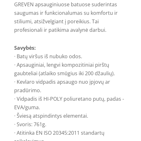
GREVEN apsauginiuose batuose suderintas
saugumas ir funkcionalumas su komfortu ir
stiliumi, atsižvelgiant į poreikius. Tai
profesionali ir patikima avalynė darbui.
Savybės:
· Batų viršus iš nubuko odos.
· Apsauginiai, lengvi kompozitiniai pirštų
gaubteliai (atlaiko smūgius iki 200 džaulių).
· Kevlaro vidpadis apsaugo nuo įpjovų ar
pradūrimo.
· Vidpadis iš HI-POLY poliuretano putų, padas -
EVA/guma.
· Šviesą atspindintys elementai.
· Svoris: 761g.
· Atitinka EN ISO 20345:2011 standartų