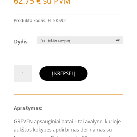
62.75
€
su PVM
Produkto kodas:
HT5K592
Dydis
produkto
Į KREPŠELĮ
kiekis:
Apsauginiai
darbo
batai
Aprašymas:
HOGERT
GREVEN
GREVEN apsauginiai batai – tai avalynė, kurioje
S3L
aukštos kokybės apdirbimas derinamas su
SR,