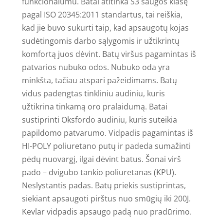
funkcionalumu. Batai atitinka S3 saugos klasę
juodi
pagal ISO 20345:2011 standartus, tai reiškia,
kad jie buvo sukurti taip, kad apsaugotų kojas
sudėtingomis darbo sąlygomis ir užtikrintų
komfortą juos dėvint. Batų viršus pagamintas iš
patvarios nubuko odos. Nubuko oda yra
minkšta, tačiau atspari pažeidimams. Batų
vidus padengtas tinkliniu audiniu, kuris
užtikrina tinkamą oro pralaidumą. Batai
sustiprinti Oksfordo audiniu, kuris suteikia
papildomo patvarumo. Vidpadis pagamintas iš
HI-POLY poliuretano putų ir padeda sumažinti
pėdų nuovargį, ilgai dėvint batus.
Šonai virš
pado – dvigubo tankio poliuretanas (KPU).
Neslystantis padas. Batų priekis sustiprintas,
siekiant apsaugoti pirštus nuo smūgių iki 200J.
Kevlar vidpadis apsaugo padą nuo pradūrimo.