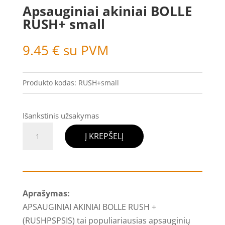
Apsauginiai akiniai BOLLE
RUSH+ small
9.45
€
su PVM
Produkto kodas:
RUSH+small
Išankstinis užsakymas
produkto
Į KREPŠELĮ
kiekis:
Apsauginiai
akiniai
BOLLE
Aprašymas:
RUSH+
APSAUGINIAI AKINIAI BOLLE RUSH +
small
(RUSHPSPSIS) tai populiariausias apsauginių