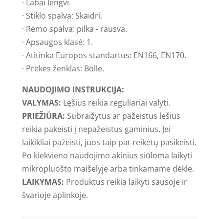
· Labai lengvi.
· Stiklo spalva: Skaidri.
· Rėmo spalva: pilka - rausva.
· Apsaugos klasė: 1.
· Atitinka Europos standartus: EN166, EN170.
· Prekės ženklas: Bolle.
NAUDOJIMO INSTRUKCIJA:
VALYMAS:
Lęšius reikia reguliariai valyti.
PRIEŽIŪRA:
Subraižytus ar pažeistus lęšius
reikia pakeisti į nepažeistus gaminius. Jei
laikikliai pažeisti, juos taip pat reikėtų pasikeisti.
Po kiekvieno naudojimo akinius siūloma laikyti
mikropluošto maišelyje arba tinkamame dėkle.
LAIKYMAS:
Produktus reikia laikyti sausoje ir
švarioje aplinkoje.