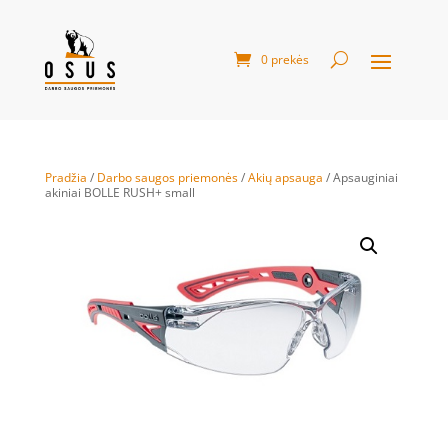
0 prekės
Pradžia
/
Darbo saugos priemonės
/
Akių apsauga
/ Apsauginiai
akiniai BOLLE RUSH+ small