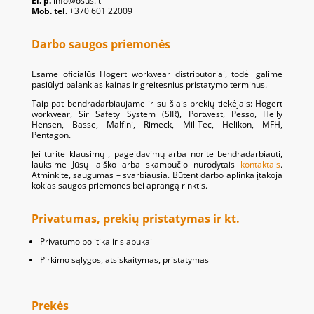
El. p.
info@osus.lt
Mob. tel.
+370 601 22009
Darbo saugos priemonės
Esame oficialūs Hogert workwear distributoriai, todėl galime
pasiūlyti palankias kainas ir greitesnius pristatymo terminus.
Taip pat bendradarbiaujame ir su šiais prekių tiekėjais: Hogert
workwear, Sir Safety System (SIR), Portwest, Pesso, Helly
Hensen, Basse, Malfini, Rimeck, Mil-Tec, Helikon, MFH,
Pentagon.
Jei turite klausimų , pageidavimų arba norite bendradarbiauti,
lauksime Jūsų laiško arba skambučio nurodytais
kontaktais
.
Atminkite, saugumas – svarbiausia. Būtent darbo aplinka įtakoja
kokias saugos priemones bei aprangą rinktis.
Privatumas, prekių pristatymas ir kt.
Privatumo politika ir slapukai
Pirkimo sąlygos, atsiskaitymas, pristatymas
Prekės