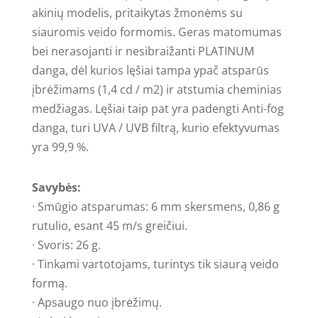
akinių modelis, pritaikytas žmonėms su
siauromis veido formomis. Geras matomumas
bei nerasojanti ir nesibraižanti PLATINUM
danga, dėl kurios lęšiai tampa ypač atsparūs
įbrėžimams (1,4 cd / m2) ir atstumia cheminias
medžiagas. Lęšiai taip pat yra padengti Anti-fog
danga, turi UVA / UVB filtrą, kurio efektyvumas
yra 99,9 %.
Savybės:
· Smūgio atsparumas: 6 mm skersmens, 0,86 g
rutulio, esant 45 m/s greičiui.
· Svoris: 26 g.
· Tinkami vartotojams, turintys tik siaurą veido
formą.
· Apsaugo nuo įbrėžimų.