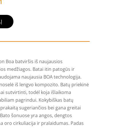
M
Į
on Boa batviršis iš naujausios
os medžiagos. Batai itin patogūs ir
naudojama naujausia BOA technologija.
 noselė iš lengvo kompozito. Batų priekinė
i sutvirtinti, todėl koja išlaikoma
stabiliam pagrindui. Kokybiškas batų
rakaitą sugeriančios bei gana greitai
 Bato šonuose yra angos, dengtos
ma oro cirkuliacija ir pralaidumas. Padas