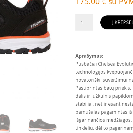
175.00
€
su PV
produkto
Į KREPŠEL
kiekis:
Pusbačiai
Chelsea
Evolution
Aprašymas:
Boa
Pusbačiai Chelsea Evoluti
S1P
technologijos kvėpuojanči
SRC
novatoriški, suveržimui 
ESD,
Pastiprintas batų priekis,
992
dalis ir užkulnis papildoma
stabiliai, net ir esant ne
pamušalas pagamintas iš p
išgarinančios medžiagos.
tinkleliu, dėl to pagerina