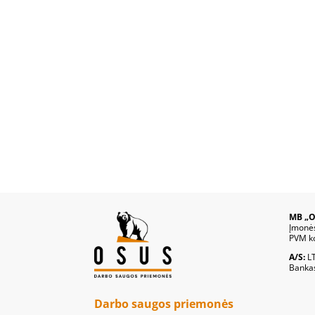
MB „O
Įmonė
PVM k
A/S:
L
Banka
Darbo saugos priemonės