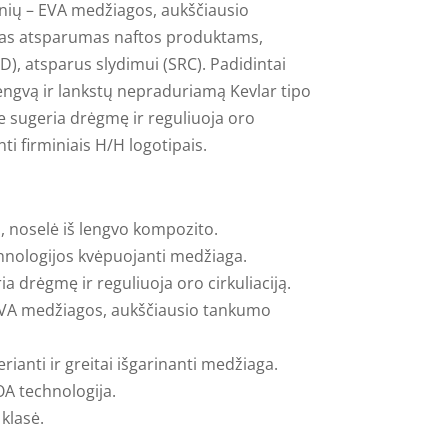
snių – EVA medžiagos, aukščiausio
as atsparumas naftos produktams,
SD), atsparus slydimui (SRC). Padidintai
lengvą ir lankstų nepraduriamą Kevlar tipo
te sugeria drėgmę ir reguliuoja oro
nti firminiais H/H logotipais.
as, noselė iš lengvo kompozito.
chnologijos kvėpuojanti medžiaga.
ia drėgmę ir reguliuoja oro cirkuliaciją.
- EVA medžiagos, aukščiausio tankumo
rianti ir greitai išgarinanti medžiaga.
OA technologija.
klasė.