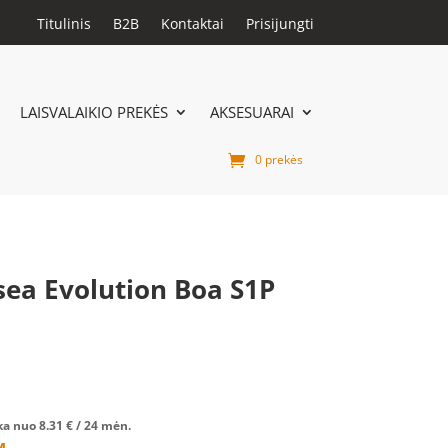
Titulinis
B2B
Kontaktai
Prisijungti
LAISVALAIKIO PREKĖS
AKSESUARAI
0 prekės
sea Evolution Boa S1P
ka nuo
8.31
€
/ 24 mėn.