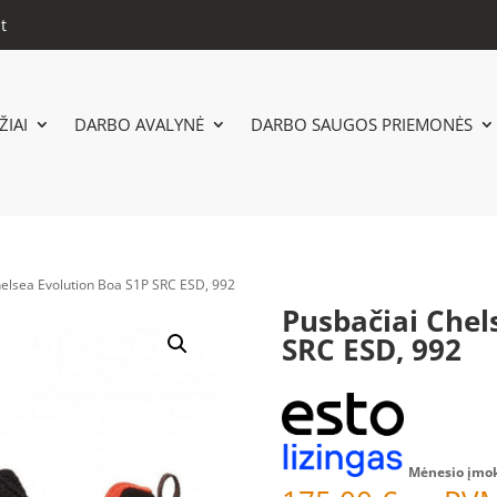
t
IAI
DARBO AVALYNĖ
DARBO SAUGOS PRIEMONĖS
helsea Evolution Boa S1P SRC ESD, 992
Pusbačiai Chel
SRC ESD, 992
Mėnesio įmo