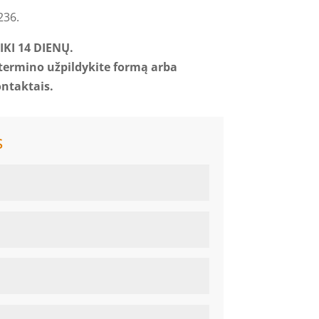
236.
KI 14 DIENŲ.
 termino užpildykite formą arba
ontaktais.
s