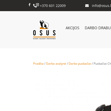
+370 601 22009
info@osus.l


AKCIJOS
DARBO DRABUŽ
Pradžia
/
Darbo avalynė
/
Darbo pusbačiai
/ Pusbačiai C