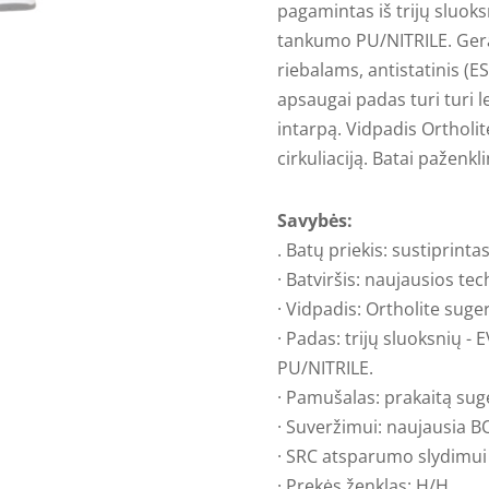
pagamintas iš trijų sluok
tankumo PU/NITRILE. Ger
riebalams, antistatinis (E
apsaugai padas turi turi 
intarpą. Vidpadis Ortholi
cirkuliaciją. Batai paženkli
Savybės:
. Batų priekis: sustiprint
· Batviršis: naujausios te
· Vidpadis: Ortholite suger
· Padas: trijų sluoksnių 
PU/NITRILE.
· Pamušalas: prakaitą suge
· Suveržimui: naujausia B
· SRC atsparumo slydimui 
· Prekės ženklas: H/H.