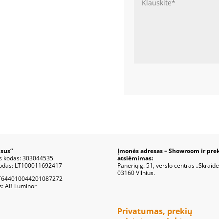
sus“
Įmonės adresas – Showroom ir pre
s kodas: 303044535
atsiėmimas:
odas: LT100011692417
Panerių g. 51, verslo centras „Skraide
03160 Vilnius.
T644010044201087272
s: AB Luminor
Privatumas, prekių