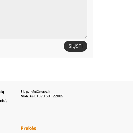
SIŲSTI
kių
El. p.
info@osus.lt
Mob. tel.
+370 601 22009
nis“,
Prekės