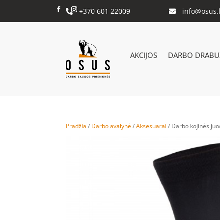
+370 601 22009
info@osus.l


AKCIJOS
DARBO DRABUŽ
Pradžia
/
Darbo avalynė
/
Aksesuarai
/ Darbo kojinės juo