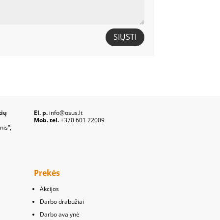
SIŲSTI
kių
El. p.
info@osus.lt
Mob. tel.
+370 601 22009
nis“,
Prekės
Akcijos
Darbo drabužiai
Darbo avalynė