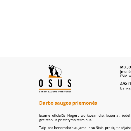
MB „O
Įmonė
PVM k
A/S:
L
Banka
Darbo saugos priemonės
Esame oficialūs Hogert workwear distributoriai, todėl 
greitesnius pristatymo terminus.
Taip pat bendradarbiaujame ir su šiais prekių tiekėjai