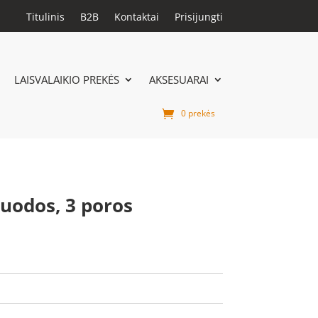
Titulinis
B2B
Kontaktai
Prisijungti
LAISVALAIKIO PREKĖS
AKSESUARAI
0 prekės
juodos, 3 poros