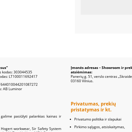
sus“
Įmonės adresas – Showroom ir pre
s kodas: 303044535
atsiėmimas:
odas: LT100011692417
Panerių g. 51, verslo centras „Skraide
03160 Vilnius.
T644010044201087272
s: AB Luminor
Privatumas, prekių
pristatymas ir kt.
galime pasiūlyti palankias kainas ir
Privatumo politika ir slapukai
Pirkimo sąlygos, atsiskaitymas,
s: Hogert workwear, Sir Safety System