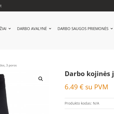
t
IAI
DARBO AVALYNĖ
DARBO SAUGOS PRIEMONĖS
dos, 3 poros
Darbo kojinės 
6.49
€
su PVM
Produkto kodas:
N/A