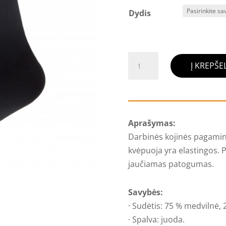
Dydis
produkto
Į KREPŠEL
kiekis:
Darbo
kojinės
juodos,
Aprašymas:
3
Darbinės kojinės pagaminto
poros
kvėpuoja yra elastingos. P
jaučiamas patogumas.
Savybės:
· Sudėtis: 75 % medvilnė, 
· Spalva: juoda.