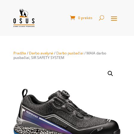
0 prekės
Pradžia
/
Darbo avalynė
/
Darbo pusbačiai
/ MAIA darbo
pusbačiai, SIR SAFETY SYSTEM