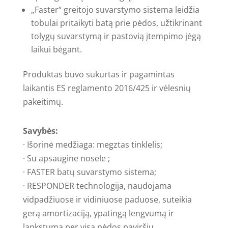
„Faster“ greitojo suvarstymo sistema leidžia
tobulai pritaikyti batą prie pėdos, užtikrinant
tolygų suvarstymą ir pastovią įtempimo jėgą
laikui bėgant.
Produktas buvo sukurtas ir pagamintas
laikantis ES reglamento 2016/425 ir vėlesnių
pakeitimų.
Savybės:
· Išorinė medžiaga: megztas tinklelis;
· Su apsaugine nosele ;
· FASTER batų suvarstymo sistema;
· RESPONDER technologija, naudojama
vidpadžiuose ir vidiniuose paduose, suteikia
gerą amortizaciją, ypatingą lengvumą ir
lankstumą per visą pėdos paviršių