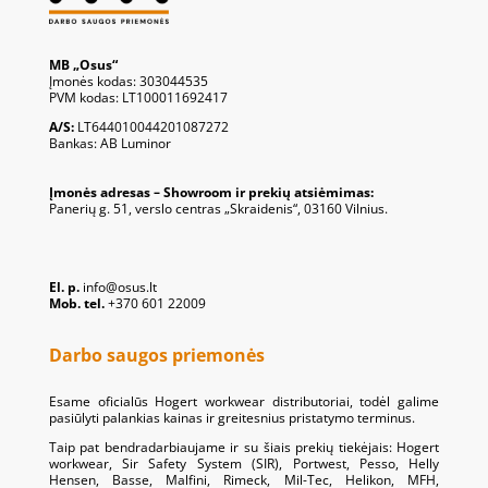
MB „Osus“
Įmonės kodas: 303044535
PVM kodas: LT100011692417
A/S:
LT644010044201087272
Bankas: AB Luminor
Įmonės adresas – Showroom ir prekių atsiėmimas:
Panerių g. 51, verslo centras „Skraidenis“, 03160 Vilnius.
El. p.
info@osus.lt
Mob. tel.
+370 601 22009
Darbo saugos priemonės
Esame oficialūs Hogert workwear distributoriai, todėl galime
pasiūlyti palankias kainas ir greitesnius pristatymo terminus.
Taip pat bendradarbiaujame ir su šiais prekių tiekėjais: Hogert
workwear, Sir Safety System (SIR), Portwest, Pesso, Helly
Hensen, Basse, Malfini, Rimeck, Mil-Tec, Helikon, MFH,