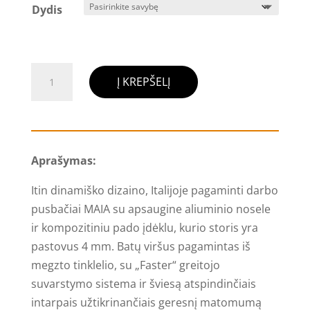
Dydis
produkto
Į KREPŠELĮ
kiekis:
MAIA
darbo
pusbačiai,
Aprašymas:
SIR
SAFETY
Itin dinamiško dizaino, Italijoje pagaminti darbo
SYSTEM
pusbačiai MAIA su apsaugine aliuminio nosele
ir kompozitiniu pado įdėklu, kurio storis yra
pastovus 4 mm. Batų viršus pagamintas iš
megzto tinklelio, su „Faster“ greitojo
suvarstymo sistema ir šviesą atspindinčiais
intarpais užtikrinančiais geresnį matomumą