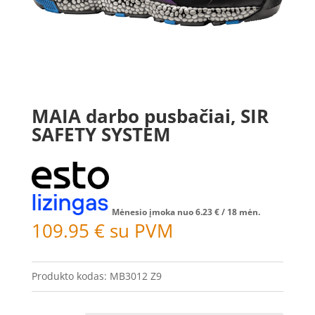
MAIA darbo pusbačiai, SIR
SAFETY SYSTEM
Mėnesio įmoka nuo
6.23
€
/ 18 mėn.
109.95
€
su PVM
Produkto kodas:
MB3012 Z9