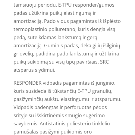
tamsiuoju periodu. E-TPU responder/gumos
padas užtikrina puikų elastingumą ir
amortizaciją. Pado vidus pagamintas iš išplėsto
termoplastinio poliuretano, kuris dengia visą
pėdą, suteikdamas lankstumą ir gerą
amortizaciją. Guminis padas, dėka gilių išilginių
griovelių, padidina pado lankstumą ir užtikrina
puikų sukibimą su visų tipų paviršiais. SRC
atsparus slydimui.
RESPONDER vidpadis pagamintas iš junginio,
kuris susideda iš tūkstančių E-TPU granulių,
pasižyminčių aukštu elastingumu ir atsparumu.
Vidpadis padengtas ir perforuotas pėdos
srityje su išskirtinėmis smūgio sugėrimo
savybėmis. Antistatinis poliesterio tinklelio
pamušalas pasižymi puikiomis oro