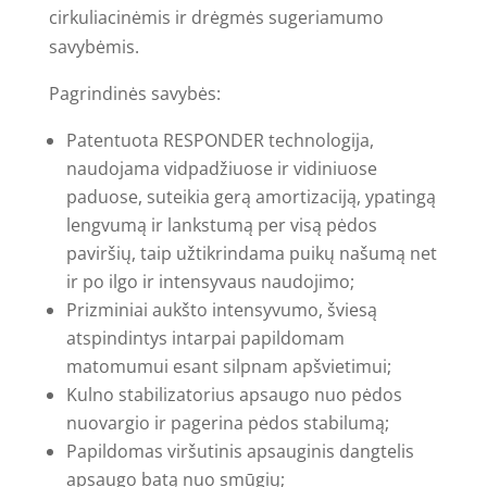
cirkuliacinėmis ir drėgmės sugeriamumo
savybėmis.
Pagrindinės savybės:
Patentuota RESPONDER technologija,
naudojama vidpadžiuose ir vidiniuose
paduose, suteikia gerą amortizaciją, ypatingą
lengvumą ir lankstumą per visą pėdos
paviršių, taip užtikrindama puikų našumą net
ir po ilgo ir intensyvaus naudojimo;
Prizminiai aukšto intensyvumo, šviesą
atspindintys intarpai papildomam
matomumui esant silpnam apšvietimui;
Kulno stabilizatorius apsaugo nuo pėdos
nuovargio ir pagerina pėdos stabilumą;
Papildomas viršutinis apsauginis dangtelis
apsaugo batą nuo smūgių;