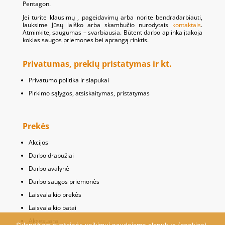
Pentagon.
Jei turite klausimų , pageidavimų arba norite bendradarbiauti,
lauksime Jūsų laiško arba skambučio nurodytais
kontaktais
.
Atminkite, saugumas – svarbiausia. Būtent darbo aplinka įtakoja
kokias saugos priemones bei aprangą rinktis.
Privatumas, prekių pristatymas ir kt.
Privatumo politika ir slapukai
Pirkimo sąlygos, atsiskaitymas, pristatymas
Prekės
Akcijos
Darbo drabužiai
Darbo avalynė
Darbo saugos priemonės
Laisvalaikio prekės
Laisvalaikio batai
Aksesuarai