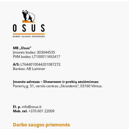
MB „Osus“
Įmonės kodas: 303044535
PVM kodas: LT100011692417
A/S:
LT644010044201087272
Bankas: AB Luminor
Įmonės adresas – Showroom ir prekių atsiėmimas:
Panerių g. 51, verslo centras „Skraidenis“, 03160 Vilnius.
El. p.
info@osus.lt
Mob. tel.
+370 601 22009
Darbo saugos priemonės