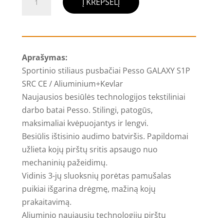
Į KREPŠELĮ
kiekis:
Apsauginiai
darbo
pusbačiai
Aprašymas:
Pesso
Sportinio stiliaus pusbačiai Pesso GALAXY S1P
Galaxy
SRC CE / Aliuminium+Kevlar
S1P
Naujausios besiūlės technologijos tekstiliniai
SRC
darbo batai Pesso. Stilingi, patogūs,
maksimaliai kvėpuojantys ir lengvi.
Besiūlis ištisinio audimo batviršis. Papildomai
užlieta kojų pirštų sritis apsaugo nuo
mechaninių pažeidimų.
Vidinis 3-jų sluoksnių porėtas pamušalas
puikiai išgarina drėgmę, mažiną kojų
prakaitavimą.
Aliuminio naujausių technologijų pirštų