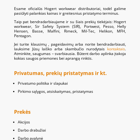
Esame oficialūs Hogert workwear distributoriai, todėl galime
pasiūlyti palankias kainas ir greitesnius pristatymo terminus.
Taip pat bendradarbiaujame ir su šiais prekių tiekėjais: Hogert
workwear, Sir Safety System (SIR), Portwest, Pesso, Helly
Hensen, Basse, Malfini, Rimeck, Mil-Tec, Helikon, MFH,
Pentagon.
Jei turite klausimų , pageidavimų arba norite bendradarbiauti,
lauksime Jūsų laiško arba skambučio nurodytais
kontaktais
.
Atminkite, saugumas – svarbiausia. Būtent darbo aplinka įtakoja
kokias saugos priemones bei aprangą rinktis.
Privatumas, prekių pristatymas ir kt.
Privatumo politika ir slapukai
Pirkimo sąlygos, atsiskaitymas, pristatymas
Prekės
Akcijos
Darbo drabužiai
Darbo avalynė