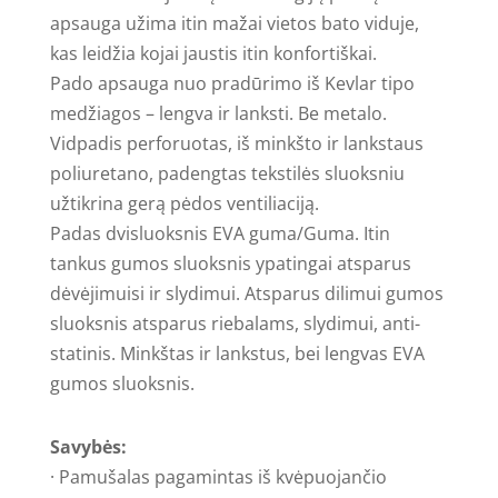
apsauga užima itin mažai vietos bato viduje,
kas leidžia kojai jaustis itin konfortiškai.
Pado apsauga nuo pradūrimo iš Kevlar tipo
medžiagos – lengva ir lanksti. Be metalo.
Vidpadis perforuotas, iš minkšto ir lankstaus
poliuretano, padengtas tekstilės sluoksniu
užtikrina gerą pėdos ventiliaciją.
Padas dvisluoksnis EVA guma/Guma. Itin
tankus gumos sluoksnis ypatingai atsparus
dėvėjimuisi ir slydimui. Atsparus dilimui gumos
sluoksnis atsparus riebalams, slydimui, anti-
statinis. Minkštas ir lankstus, bei lengvas EVA
gumos sluoksnis.
Savybės:
· Pamušalas pagamintas iš kvėpuojančio