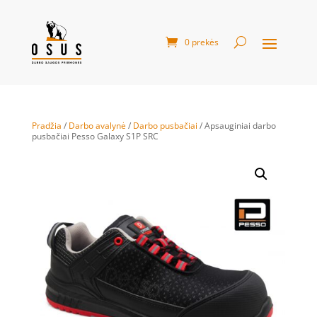
0 prekės
Pradžia
/
Darbo avalynė
/
Darbo pusbačiai
/ Apsauginiai darbo
pusbačiai Pesso Galaxy S1P SRC