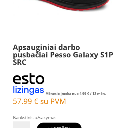
Apsauginiai darbo
pusbačiai Pesso Galaxy S1P
SRC
Mėnesio įmoka nuo
4.99
€
/ 12 mėn.
57.99
€
su PVM
Išankstinis užsakymas
produkto