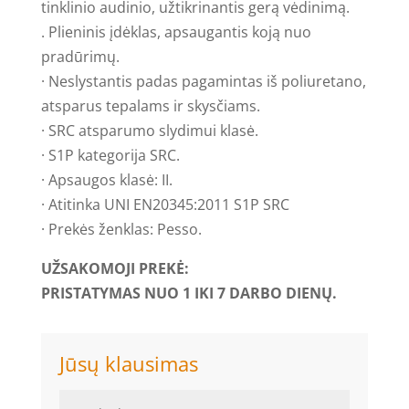
tinklinio audinio, užtikrinantis gerą vėdinimą.
. Plieninis įdėklas, apsaugantis koją nuo
pradūrimų.
· Neslystantis padas pagamintas iš poliuretano,
atsparus tepalams ir skysčiams.
· SRC atsparumo slydimui klasė.
· S1P kategorija SRC.
· Apsaugos klasė: II.
· Atitinka UNI EN20345:2011 S1P SRC
· Prekės ženklas: Pesso.
UŽSAKOMOJI PREKĖ:
PRISTATYMAS NUO 1 IKI 7 DARBO DIENŲ.
Jūsų klausimas