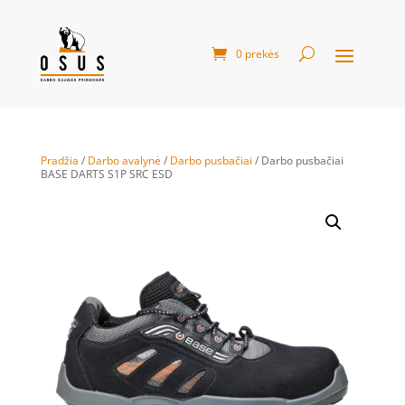
0 prekės
Pradžia
/
Darbo avalynė
/
Darbo pusbačiai
/ Darbo pusbačiai
BASE DARTS S1P SRC ESD