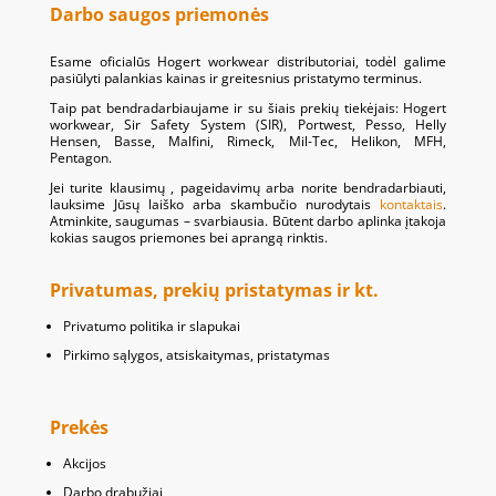
Darbo saugos priemonės
Esame oficialūs Hogert workwear distributoriai, todėl galime
pasiūlyti palankias kainas ir greitesnius pristatymo terminus.
Taip pat bendradarbiaujame ir su šiais prekių tiekėjais: Hogert
workwear, Sir Safety System (SIR), Portwest, Pesso, Helly
Hensen, Basse, Malfini, Rimeck, Mil-Tec, Helikon, MFH,
Pentagon.
Jei turite klausimų , pageidavimų arba norite bendradarbiauti,
lauksime Jūsų laiško arba skambučio nurodytais
kontaktais
.
Atminkite, saugumas – svarbiausia. Būtent darbo aplinka įtakoja
kokias saugos priemones bei aprangą rinktis.
Privatumas, prekių pristatymas ir kt.
Privatumo politika ir slapukai
Pirkimo sąlygos, atsiskaitymas, pristatymas
Prekės
Akcijos
Darbo drabužiai