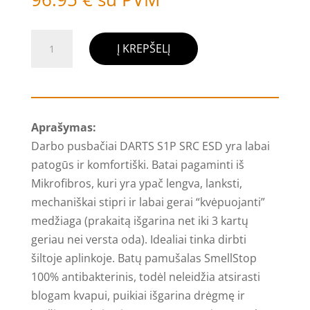
produkto
Į KREPŠELĮ
kiekis:
Darbo
pusbačiai
BASE
Aprašymas:
DARTS
Darbo pusbačiai DARTS S1P SRC ESD yra labai
S1P
patogūs ir komfortiški. Batai pagaminti iš
SRC
Mikrofibros, kuri yra ypač lengva, lanksti,
ESD
mechaniškai stipri ir labai gerai “kvėpuojanti”
medžiaga (prakaitą išgarina net iki 3 kartų
geriau nei versta oda). Idealiai tinka dirbti
šiltoje aplinkoje. Batų pamušalas SmellStop
100% antibakterinis, todėl neleidžia atsirasti
blogam kvapui, puikiai išgarina drėgmę ir