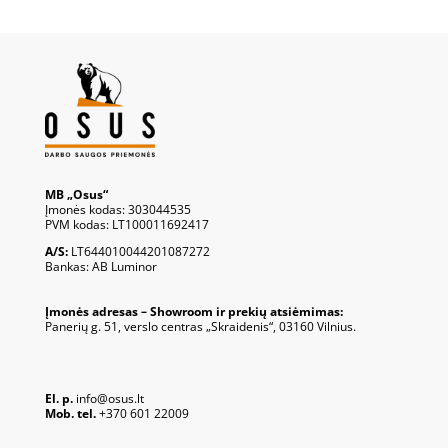
MB „Osus“
Įmonės kodas: 303044535
PVM kodas: LT100011692417
A/S:
LT644010044201087272
Bankas: AB Luminor
Įmonės adresas – Showroom ir prekių atsiėmimas:
Panerių g. 51, verslo centras „Skraidenis“, 03160 Vilnius.
El. p.
info@osus.lt
Mob. tel.
+370 601 22009