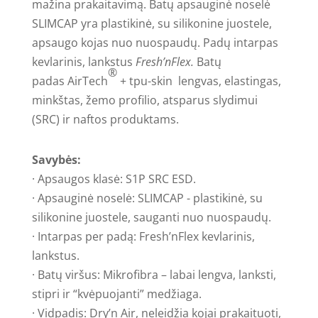
mažina prakaitavimą. Batų apsauginė noselė
SLIMCAP yra plastikinė, su silikonine juostele,
apsaugo kojas nuo nuospaudų. Padų intarpas
kevlarinis, lankstus
Fresh’nFlex.
Batų
®
padas AirTech
+ tpu-skin lengvas, elastingas,
minkštas, žemo profilio, atsparus slydimui
(SRC) ir naftos produktams.
Savybės:
· Apsaugos klasė: S1P SRC ESD.
· Apsauginė noselė: SLIMCAP - plastikinė, su
silikonine juostele, sauganti nuo nuospaudų.
· Intarpas per padą: Fresh’nFlex kevlarinis,
lankstus.
· Batų viršus: Mikrofibra – labai lengva, lanksti,
stipri ir “kvėpuojanti” medžiaga.
· Vidpadis: Dry’n Air, neleidžia kojai prakaituoti,