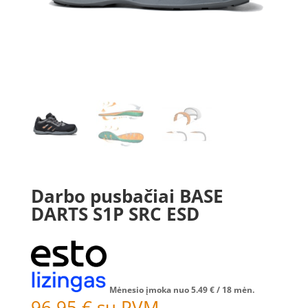
Darbo pusbačiai BASE
DARTS S1P SRC ESD
Mėnesio įmoka nuo
5.49
€
/ 18 mėn.
96.95
€
su PVM