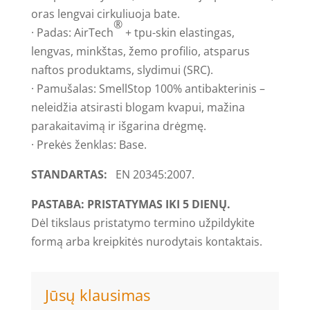
oras lengvai cirkuliuoja bate.
®
· Padas: AirTech
+ tpu-skin elastingas,
lengvas, minkštas, žemo profilio, atsparus
naftos produktams, slydimui (SRC).
· Pamušalas: SmellStop 100% antibakterinis –
neleidžia atsirasti blogam kvapui, mažina
parakaitavimą ir išgarina drėgmę.
· Prekės ženklas: Base.
STANDARTAS:
EN 20345:2007.
PASTABA: PRISTATYMAS IKI 5 DIENŲ.
Dėl tikslaus pristatymo termino užpildykite
formą arba kreipkitės nurodytais kontaktais.
Jūsų klausimas