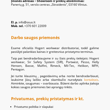
Įmonės adresas – Showroom ir prekių atsiėmimas:
Panerių g. 51, verslo centras „Skraidenis“, 03160 Vilnius.
El. p.
info@osus.lt
Mob. tel.
+370 601 22009
Darbo saugos priemonės
Esame oficialūs Hogert workwear distributoriai, todėl galime
pasiūlyti palankias kainas ir greitesnius pristatymo terminus.
Taip pat bendradarbiaujame ir su šiais prekių tiekėjais: Hogert
workwear, Sir Safety System (SIR), Portwest, Pesso, Helly
Hensen, Basse, Malfini, Rimeck, Mil-Tec, Helikon, MFH,
Pentagon.
Jei turite klausimų , pageidavimų arba norite bendradarbiauti,
lauksime Jūsų laiško arba skambučio nurodytais
kontaktais
.
Atminkite, saugumas – svarbiausia. Būtent darbo aplinka įtakoja
kokias saugos priemones bei aprangą rinktis.
Privatumas, prekių pristatymas ir kt.
Privatumo politika ir slapukai