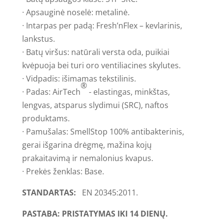
· Apsauginė noselė: metalinė.
· Intarpas per padą: Fresh’nFlex – kevlarinis,
lankstus.
· Batų viršus: natūrali versta oda, puikiai
kvėpuoja bei turi oro ventiliacines skylutes.
· Vidpadis: išimamas tekstilinis.
®
· Padas: AirTech
- elastingas, minkštas,
lengvas, atsparus slydimui (SRC), naftos
produktams.
· Pamušalas: SmellStop 100% antibakterinis,
gerai išgarina drėgmę, mažina kojų
prakaitavimą ir nemalonius kvapus.
· Prekės ženklas: Base.
STANDARTAS:
EN 20345:2011.
PASTABA: PRISTATYMAS IKI 14 DIENŲ.