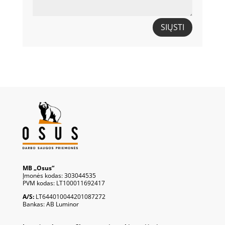
SIŲSTI
MB „Osus“
Įmonės kodas: 303044535
PVM kodas: LT100011692417
A/S:
LT644010044201087272
Bankas: AB Luminor