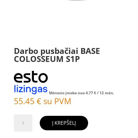
Darbo pusbačiai BASE
COLOSSEUM S1P
Mėnesio įmoka nuo
4.77
€
/ 12 mėn.
55.45
€
su PVM
produkto
Į KREPŠELĮ
kiekis:
Darbo