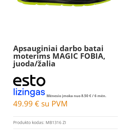
Apsauginiai darbo batai
moterims MAGIC FOBIA,
juoda/žalia
Mėnesio įmoka nuo
8.50
€
/ 6 mėn.
49.99
€
su PVM
Produkto kodas:
MB1316 ZI