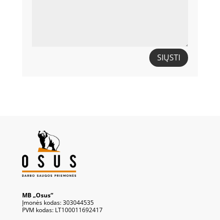
SIŲSTI
MB „Osus“
Įmonės kodas: 303044535
PVM kodas: LT100011692417