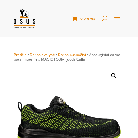
0 prekės
Pradžia
/
Darbo avalynė
/
Darbo pusbačiai
/ Apsauginiai darbo
batai moterims MAGIC FOBIA, juoda/žalia