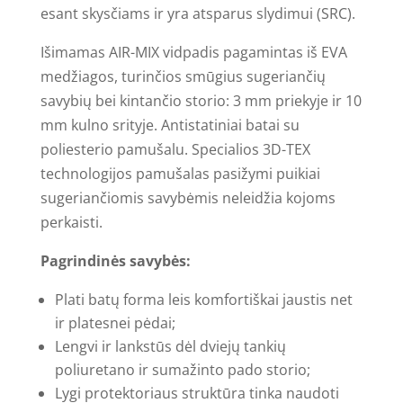
esant skysčiams ir yra atsparus slydimui (SRC).
Išimamas AIR-MIX vidpadis pagamintas iš EVA
medžiagos, turinčios smūgius sugeriančių
savybių bei kintančio storio: 3 mm priekyje ir 10
mm kulno srityje. Antistatiniai batai su
poliesterio pamušalu. Specialios 3D-TEX
technologijos pamušalas pasižymi puikiai
sugeriančiomis savybėmis neleidžia kojoms
perkaisti.
Pagrindinės savybės:
Plati batų forma leis komfortiškai jaustis net
ir platesnei pėdai;
Lengvi ir lankstūs dėl dviejų tankių
poliuretano ir sumažinto pado storio;
Lygi protektoriaus struktūra tinka naudoti