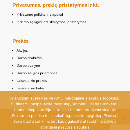
Privatumas, prekių pristatymas ir kt.
Privatumo politika ir slapukai
Pirkimo sąlygos, atsiskaitymas, pristatymas
Prekės
Akcijos
Darbo drabužiai
Darbo avalynė
Darbo saugos priemonės
Laisvalaikio prekės
Laisvalaikio batai
Aksesuarai
Sklandžiam svetainės veikimui naudojame slapukus (cookies).
Sutikdami, paspauskite mygtuką „Sutinku“. Jei nesutinkate -
tuomet slapukus išjunkite kaip rekomenduojama skyriuje
„Privatumo politika ir slapukai“ (spauskite mygtuką „Plačiau“).
© osus.lt 2023 | © Internetinių svetainių kūrimas –
Dipolis.com
Savo duotą sutikimą bet kada galėsite atšaukti naršyklėje
2020
ištrindami įrašytus slapukus.