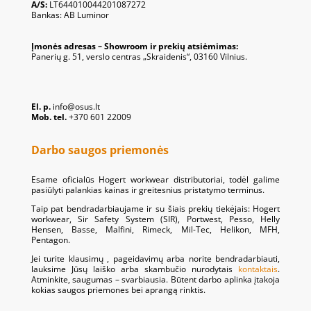
A/S:
LT644010044201087272
Bankas: AB Luminor
Įmonės adresas – Showroom ir prekių atsiėmimas:
Panerių g. 51, verslo centras „Skraidenis“, 03160 Vilnius.
El. p.
info@osus.lt
Mob. tel.
+370 601 22009
Darbo saugos priemonės
Esame oficialūs Hogert workwear distributoriai, todėl galime
pasiūlyti palankias kainas ir greitesnius pristatymo terminus.
Taip pat bendradarbiaujame ir su šiais prekių tiekėjais: Hogert
workwear, Sir Safety System (SIR), Portwest, Pesso, Helly
Hensen, Basse, Malfini, Rimeck, Mil-Tec, Helikon, MFH,
Pentagon.
Jei turite klausimų , pageidavimų arba norite bendradarbiauti,
lauksime Jūsų laiško arba skambučio nurodytais
kontaktais
.
Atminkite, saugumas – svarbiausia. Būtent darbo aplinka įtakoja
kokias saugos priemones bei aprangą rinktis.