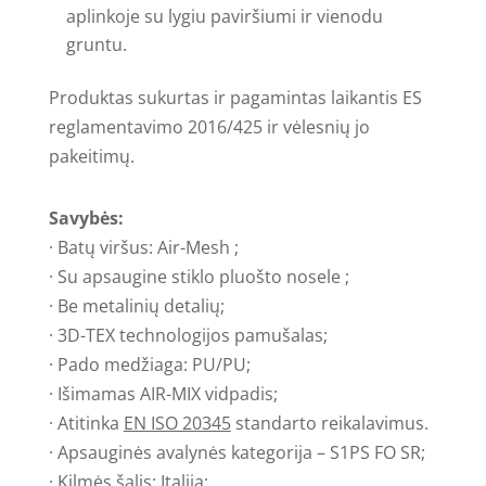
aplinkoje su lygiu paviršiumi ir vienodu
gruntu.
Produktas sukurtas ir pagamintas laikantis ES
reglamentavimo 2016/425 ir vėlesnių jo
pakeitimų.
Savybės:
· Batų viršus: Air-Mesh ;
· Su apsaugine stiklo pluošto nosele ;
· Be metalinių detalių;
· 3D-TEX technologijos pamušalas;
· Pado medžiaga: PU/PU;
· Išimamas AIR-MIX vidpadis;
· Atitinka
EN ISO 20345
standarto reikalavimus.
· Apsauginės avalynės kategorija – S1PS FO SR;
· Kilmės šalis: Italija;