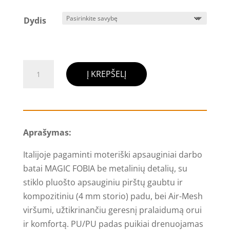
Dydis
produkto
Į KREPŠELĮ
kiekis:
Apsauginiai
darbo
batai
Aprašymas:
moterims
MAGIC
Italijoje pagaminti moteriški apsauginiai darbo
FOBIA,
batai MAGIC FOBIA be metalinių detalių, su
juoda/
stiklo pluošto apsauginiu pirštų gaubtu ir
žalia
kompozitiniu (4 mm storio) padu, bei Air-Mesh
viršumi, užtikrinančiu geresnį pralaidumą orui
ir komfortą. PU/PU padas puikiai drenuojamas