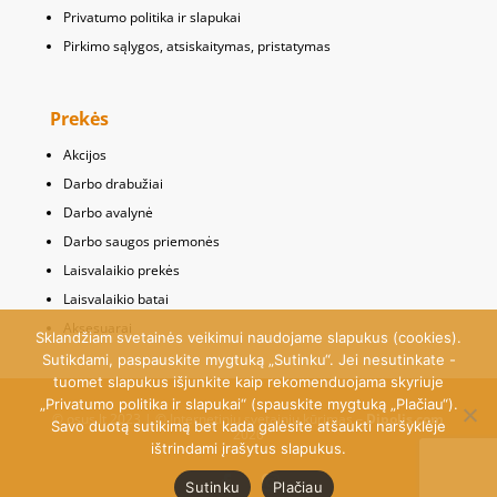
Privatumo politika ir slapukai
Pirkimo sąlygos, atsiskaitymas, pristatymas
Prekės
Akcijos
Darbo drabužiai
Darbo avalynė
Darbo saugos priemonės
Laisvalaikio prekės
Laisvalaikio batai
Aksesuarai
Sklandžiam svetainės veikimui naudojame slapukus (cookies).
Sutikdami, paspauskite mygtuką „Sutinku“. Jei nesutinkate -
tuomet slapukus išjunkite kaip rekomenduojama skyriuje
„Privatumo politika ir slapukai“ (spauskite mygtuką „Plačiau“).
© osus.lt 2023 | © Internetinių svetainių kūrimas –
Dipolis.com
Savo duotą sutikimą bet kada galėsite atšaukti naršyklėje
2020
ištrindami įrašytus slapukus.
Sutinku
Plačiau