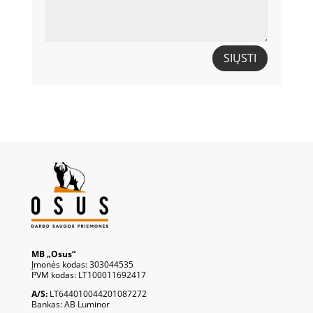
SIŲSTI
MB „Osus“
Įmonės kodas: 303044535
PVM kodas: LT100011692417
A/S:
LT644010044201087272
Bankas: AB Luminor