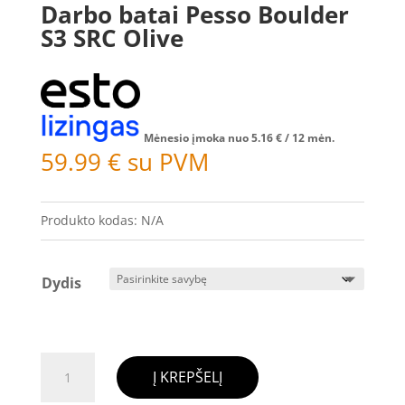
Darbo batai Pesso Boulder
S3 SRC Olive
Mėnesio įmoka nuo
5.16
€
/ 12 mėn.
59.99
€
su PVM
Produkto kodas:
N/A
Dydis
produkto
Į KREPŠELĮ
kiekis: