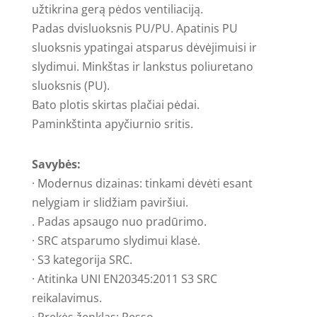
užtikrina gerą pėdos ventiliaciją.
Padas dvisluoksnis PU/PU. Apatinis PU
sluoksnis ypatingai atsparus dėvėjimuisi ir
slydimui. Minkštas ir lankstus poliuretano
sluoksnis (PU).
Bato plotis skirtas plačiai pėdai.
Paminkštinta apyčiurnio sritis.
Savybės:
· Modernus dizainas: tinkami dėvėti esant
nelygiam ir slidžiam paviršiui.
. Padas apsaugo nuo pradūrimo.
· SRC atsparumo slydimui klasė.
· S3 kategorija SRC.
· Atitinka UNI EN20345:2011 S3 SRC
reikalavimus.
· Prekės ženklas: Pesso.