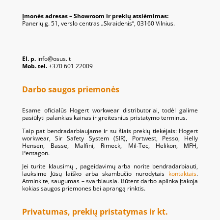
Įmonės adresas – Showroom ir prekių atsiėmimas:
Panerių g. 51, verslo centras „Skraidenis“, 03160 Vilnius.
El. p.
info@osus.lt
Mob. tel.
+370 601 22009
Darbo saugos priemonės
Esame oficialūs Hogert workwear distributoriai, todėl galime
pasiūlyti palankias kainas ir greitesnius pristatymo terminus.
Taip pat bendradarbiaujame ir su šiais prekių tiekėjais: Hogert
workwear, Sir Safety System (SIR), Portwest, Pesso, Helly
Hensen, Basse, Malfini, Rimeck, Mil-Tec, Helikon, MFH,
Pentagon.
Jei turite klausimų , pageidavimų arba norite bendradarbiauti,
lauksime Jūsų laiško arba skambučio nurodytais
kontaktais
.
Atminkite, saugumas – svarbiausia. Būtent darbo aplinka įtakoja
kokias saugos priemones bei aprangą rinktis.
Privatumas, prekių pristatymas ir kt.