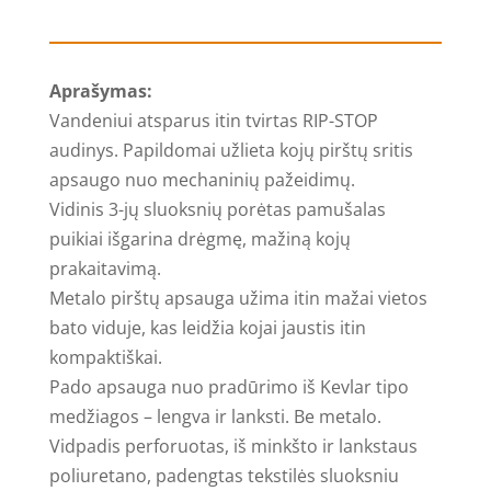
Darbo
batai
Pesso
Aprašymas:
Boulder
Vandeniui atsparus itin tvirtas RIP-STOP
S3
audinys. Papildomai užlieta kojų pirštų sritis
SRC
apsaugo nuo mechaninių pažeidimų.
Olive
Vidinis 3-jų sluoksnių porėtas pamušalas
puikiai išgarina drėgmę, mažiną kojų
prakaitavimą.
Metalo pirštų apsauga užima itin mažai vietos
bato viduje, kas leidžia kojai jaustis itin
kompaktiškai.
Pado apsauga nuo pradūrimo iš Kevlar tipo
medžiagos – lengva ir lanksti. Be metalo.
Vidpadis perforuotas, iš minkšto ir lankstaus
poliuretano, padengtas tekstilės sluoksniu