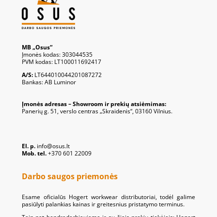
MB „Osus“
Įmonės kodas: 303044535
PVM kodas: LT100011692417
A/S:
LT644010044201087272
Bankas: AB Luminor
Įmonės adresas – Showroom ir prekių atsiėmimas:
Panerių g. 51, verslo centras „Skraidenis“, 03160 Vilnius.
El. p.
info@osus.lt
Mob. tel.
+370 601 22009
Darbo saugos priemonės
Esame oficialūs Hogert workwear distributoriai, todėl galime
pasiūlyti palankias kainas ir greitesnius pristatymo terminus.