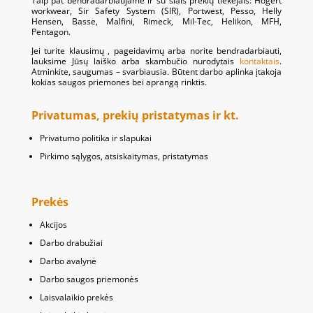
Taip pat bendradarbiaujame ir su šiais prekių tiekėjais: Hogert
workwear, Sir Safety System (SIR), Portwest, Pesso, Helly
Hensen, Basse, Malfini, Rimeck, Mil-Tec, Helikon, MFH,
Pentagon.
Jei turite klausimų , pageidavimų arba norite bendradarbiauti,
lauksime Jūsų laiško arba skambučio nurodytais
kontaktais
.
Atminkite, saugumas – svarbiausia. Būtent darbo aplinka įtakoja
kokias saugos priemones bei aprangą rinktis.
Privatumas, prekių pristatymas ir kt.
Privatumo politika ir slapukai
Pirkimo sąlygos, atsiskaitymas, pristatymas
Prekės
Akcijos
Darbo drabužiai
Darbo avalynė
Darbo saugos priemonės
Laisvalaikio prekės