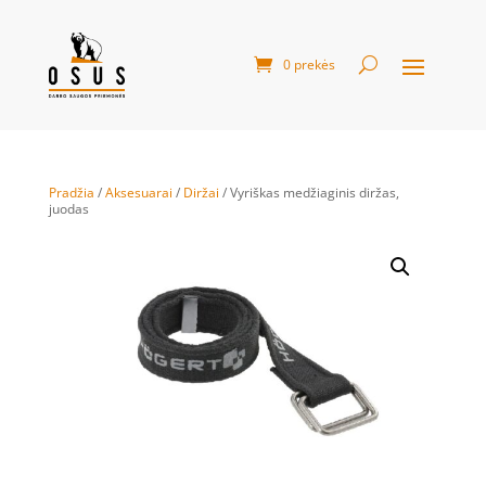
0 prekės
Pradžia
/
Aksesuarai
/
Diržai
/ Vyriškas medžiaginis diržas,
juodas