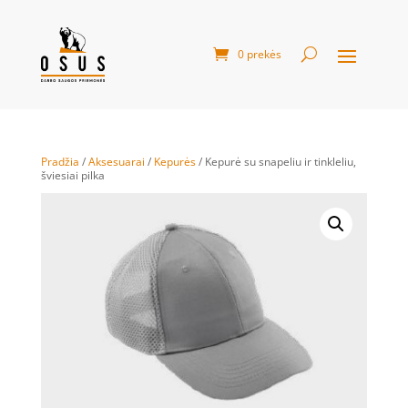
0 prekės
Pradžia
/
Aksesuarai
/
Kepurės
/ Kepurė su snapeliu ir tinkleliu,
šviesiai pilka