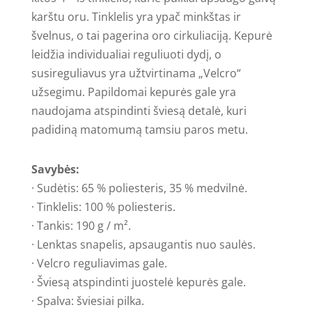
šviesiai
karštu oru. Tinklelis yra ypač minkštas ir
pilka
švelnus, o tai pagerina oro cirkuliaciją. Kepurė
leidžia individualiai reguliuoti dydį, o
susireguliavus yra užtvirtinama „Velcro“
užsegimu. Papildomai kepurės gale yra
naudojama atspindinti šviesą detalė, kuri
padidiną matomumą tamsiu paros metu.
Savybės:
· Sudėtis: 65 % poliesteris, 35 % medvilnė.
· Tinklelis: 100 % poliesteris.
· Tankis: 190 g / m².
· Lenktas snapelis, apsaugantis nuo saulės.
· Velcro reguliavimas gale.
· Šviesą atspindinti juostelė kepurės gale.
· Spalva: šviesiai pilka.