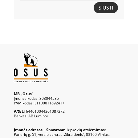
SIŲSTI
MB „Osus“
Įmonės kodas: 303044535
PVM kodas: LT100011692417
A/S:
LT644010044201087272
Bankas: AB Luminor
Įmonės adresas – Showroom ir prekių atsiėmimas:
Panerių g. 51, verslo centras „Skraidenis“, 03160 Vilnius.