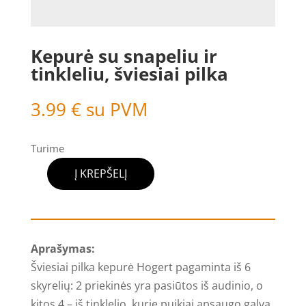
Kepurė su snapeliu ir
tinkleliu, šviesiai pilka
3.99
€
su PVM
Turime
Į KREPŠELĮ
produkto
kiekis:
Kepurė
su
Aprašymas:
snapeliu
Šviesiai pilka kepurė Hogert pagaminta iš 6
ir
skyrelių: 2 priekinės yra pasiūtos iš audinio, o
tinkleliu,
kitos 4 – iš tinklelio, kurie puikiai apsaugo galvą