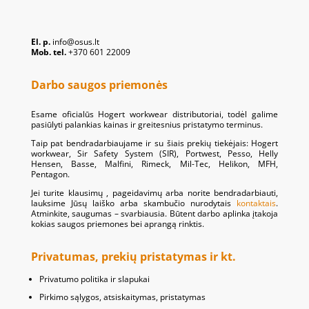
El. p.
info@osus.lt
Mob. tel.
+370 601 22009
Darbo saugos priemonės
Esame oficialūs Hogert workwear distributoriai, todėl galime
pasiūlyti palankias kainas ir greitesnius pristatymo terminus.
Taip pat bendradarbiaujame ir su šiais prekių tiekėjais: Hogert
workwear, Sir Safety System (SIR), Portwest, Pesso, Helly
Hensen, Basse, Malfini, Rimeck, Mil-Tec, Helikon, MFH,
Pentagon.
Jei turite klausimų , pageidavimų arba norite bendradarbiauti,
lauksime Jūsų laiško arba skambučio nurodytais
kontaktais
.
Atminkite, saugumas – svarbiausia. Būtent darbo aplinka įtakoja
kokias saugos priemones bei aprangą rinktis.
Privatumas, prekių pristatymas ir kt.
Privatumo politika ir slapukai
Pirkimo sąlygos, atsiskaitymas, pristatymas