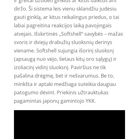
ir greitai užsidėti ginklus ar kitus daiktus ant
diržo. Ši sistema leis vienu sklandžiu judesiu
gauti ginklą, ar kitus reikalingus priedus, o tai
labai pagreitina reakcijos laiką pavojingais
atvejais. Išskirtinės „Softshell“ savybės – mažas
svoris ir dviejų drabužių sluoksnių derinys
viename. Softshell sujungia išorinį sluoksnį
(apsaugą nuo vėjo, lietaus kitų oro sąlygų) ir
izoliacinį vidinį sluoksnį. Paviršius ne tik
pašalina drėgmę, bet ir nešvarumus. Be to,
minkšta ir aptaki medžiaga suteikia daugiau
patogumo dėvint. Priekinis užtrauktukas
pagamintas japonų gamintojo YKK.