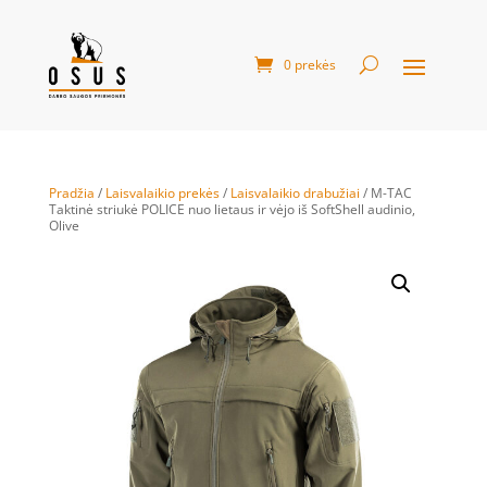
0 prekės
Pradžia
/
Laisvalaikio prekės
/
Laisvalaikio drabužiai
/ M-TAC
Taktinė striukė POLICE nuo lietaus ir vėjo iš SoftShell audinio,
Olive