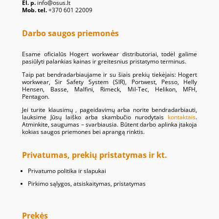
El. p.
info@osus.lt
Mob. tel.
+370 601 22009
Darbo saugos priemonės
Esame oficialūs Hogert workwear distributoriai, todėl galime
pasiūlyti palankias kainas ir greitesnius pristatymo terminus.
Taip pat bendradarbiaujame ir su šiais prekių tiekėjais: Hogert
workwear, Sir Safety System (SIR), Portwest, Pesso, Helly
Hensen, Basse, Malfini, Rimeck, Mil-Tec, Helikon, MFH,
Pentagon.
Jei turite klausimų , pageidavimų arba norite bendradarbiauti,
lauksime Jūsų laiško arba skambučio nurodytais
kontaktais
.
Atminkite, saugumas – svarbiausia. Būtent darbo aplinka įtakoja
kokias saugos priemones bei aprangą rinktis.
Privatumas, prekių pristatymas ir kt.
Privatumo politika ir slapukai
Pirkimo sąlygos, atsiskaitymas, pristatymas
Prekės