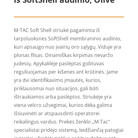
M-TAC Soft Shell striukė pagaminta iš
tarpsluoksnės SoftShell membraninio audinio,
kuri apsaugo nuo įvairių oro sąlygų. Viduje yra
plonas flisas. Dinamiškas kirpimas nevaržo
judesių. Apykaklėje paslėptas gobtuvas
reguliuojamas per kišenes ant krūtinės. Jame
yra dvi identifikavimo įmautės, kurios,
priklausomai nuo situacijos, gali būti
ištraukiamos arba paslėptos. Striukėje yra
viena velcro užsegimai, kurios dėka galima
išsiuvinėti ar atspausdinti operatorei
reikalingus vardus. Prekės ženklo „M-Tac“
specialistai pridėjo sistemą, leidžiančią patogiai