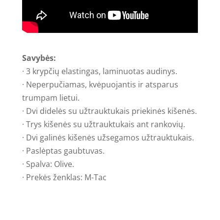
Savybės:
· 3 krypčių elastingas, laminuotas audinys.
· Neperpučiamas, kvėpuojantis ir atsparus
trumpam lietui.
· Dvi didelės su užtrauktukais priekinės kišenės.
· Trys kišenės su užtrauktukais ant rankovių.
· Dvi galinės kišenės užsegamos užtrauktukais.
· Paslėptas gaubtuvas.
· Spalva: Olive.
· Prekės ženklas: M-Tac