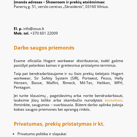
Įmonės adresas – Showroom ir prekių atsiėmimas:
Panerių g. 51, verslo centras „Skraidenis“, 03160 Vilnius.
El. p.
info@osus.lt
Mob. tel.
+370 601 22009
Darbo saugos priemonės
Esame oficialūs Hogert workwear distributoriai, todėl galime
pasiūlyti palankias kainas ir greitesnius pristatymo terminus.
Taip pat bendradarbiaujame ir su šiais prekių tiekėjais: Hogert
workwear, Sir Safety System (SIR), Portwest, Pesso, Helly
Hensen, Basse, Malfini, Rimeck, Mil-Tec, Helikon, MFH,
Pentagon.
Jei turite klausimų , pageidavimų arba norite bendradarbiauti,
lauksime Jūsų laiško arba skambučio nurodytais
kontaktais
.
Atminkite, saugumas – svarbiausia. Būtent darbo aplinka įtakoja
kokias saugos priemones bei aprangą rinktis.
Privatumas, prekių pristatymas ir kt.
Privatumo politika ir slapukai