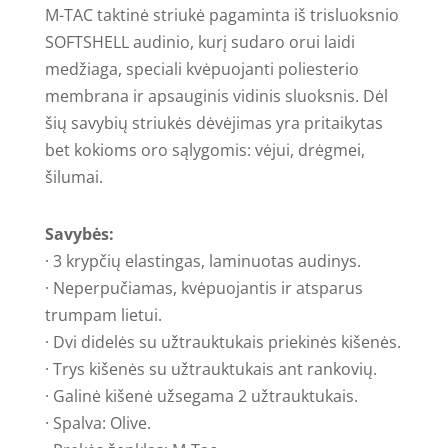
M-TAC taktinė striukė pagaminta iš trisluoksnio
SOFTSHELL audinio, kurį sudaro orui laidi
medžiaga, speciali kvėpuojanti poliesterio
membrana ir apsauginis vidinis sluoksnis. Dėl
šių savybių striukės dėvėjimas yra pritaikytas
bet kokioms oro sąlygomis: vėjui, drėgmei,
šilumai.
Savybės:
· 3 krypčių elastingas, laminuotas audinys.
· Neperpučiamas, kvėpuojantis ir atsparus
trumpam lietui.
· Dvi didelės su užtrauktukais priekinės kišenės.
· Trys kišenės su užtrauktukais ant rankovių.
· Galinė kišenė užsegama 2 užtrauktukais.
· Spalva: Olive.