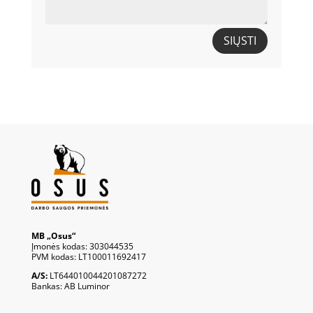
SIŲSTI
MB „Osus“
Įmonės kodas: 303044535
PVM kodas: LT100011692417
A/S:
LT644010044201087272
Bankas: AB Luminor