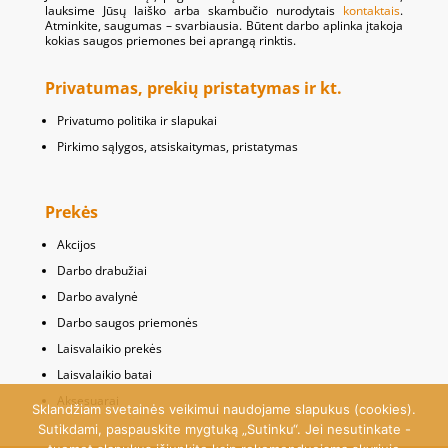
lauksime Jūsų laiško arba skambučio nurodytais
kontaktais
.
Atminkite, saugumas – svarbiausia. Būtent darbo aplinka įtakoja
kokias saugos priemones bei aprangą rinktis.
Privatumas, prekių pristatymas ir kt.
Privatumo politika ir slapukai
Pirkimo sąlygos, atsiskaitymas, pristatymas
Prekės
Akcijos
Darbo drabužiai
Darbo avalynė
Darbo saugos priemonės
Laisvalaikio prekės
Laisvalaikio batai
Aksesuarai
Sklandžiam svetainės veikimui naudojame slapukus (cookies).
Sutikdami, paspauskite mygtuką „Sutinku“. Jei nesutinkate -