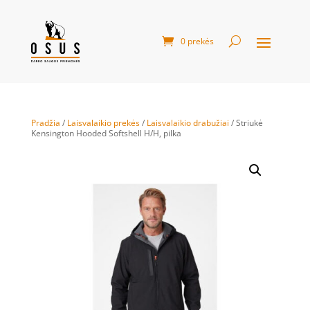
0 prekės
Pradžia
/
Laisvalaikio prekės
/
Laisvalaikio drabužiai
/ Striukė
Kensington Hooded Softshell H/H, pilka