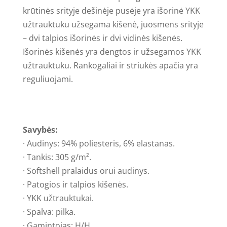
krūtinės srityje dešinėje pusėje yra išorinė YKK
užtrauktuku užsegama kišenė, juosmens srityje
– dvi talpios išorinės ir dvi vidinės kišenės.
Išorinės kišenės yra dengtos ir užsegamos YKK
užtrauktuku. Rankogaliai ir striukės apačia yra
reguliuojami.
Savybės:
· Audinys: 94% poliesteris, 6% elastanas.
· Tankis: 305 g/m².
· Softshell pralaidus orui audinys.
· Patogios ir talpios kišenės.
· YKK užtrauktukai.
· Spalva: pilka.
· Gamintojas: H/H.