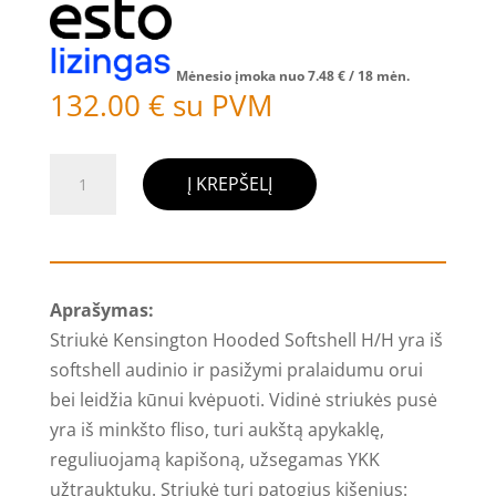
Mėnesio įmoka nuo
7.48
€
/ 18 mėn.
132.00
€
su PVM
produkto
Į KREPŠELĮ
kiekis:
Striukė
Kensington
Hooded
Aprašymas:
Softshell
Striukė Kensington Hooded Softshell H/H yra iš
H/H,
softshell audinio ir pasižymi pralaidumu orui
pilka
bei leidžia kūnui kvėpuoti. Vidinė striukės pusė
yra iš minkšto fliso, turi aukštą apykaklę,
reguliuojamą kapišoną, užsegamas YKK
užtrauktuku. Striukė turi patogius kišenius: