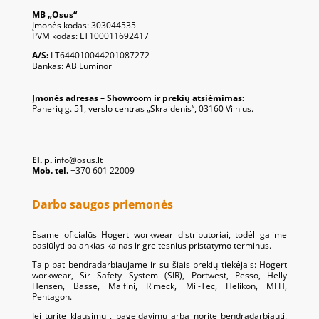
MB „Osus“
Įmonės kodas: 303044535
PVM kodas: LT100011692417
A/S:
LT644010044201087272
Bankas: AB Luminor
Įmonės adresas – Showroom ir prekių atsiėmimas:
Panerių g. 51, verslo centras „Skraidenis“, 03160 Vilnius.
El. p.
info@osus.lt
Mob. tel.
+370 601 22009
Darbo saugos priemonės
Esame oficialūs Hogert workwear distributoriai, todėl galime
pasiūlyti palankias kainas ir greitesnius pristatymo terminus.
Taip pat bendradarbiaujame ir su šiais prekių tiekėjais: Hogert
workwear, Sir Safety System (SIR), Portwest, Pesso, Helly
Hensen, Basse, Malfini, Rimeck, Mil-Tec, Helikon, MFH,
Pentagon.
Jei turite klausimų , pageidavimų arba norite bendradarbiauti,