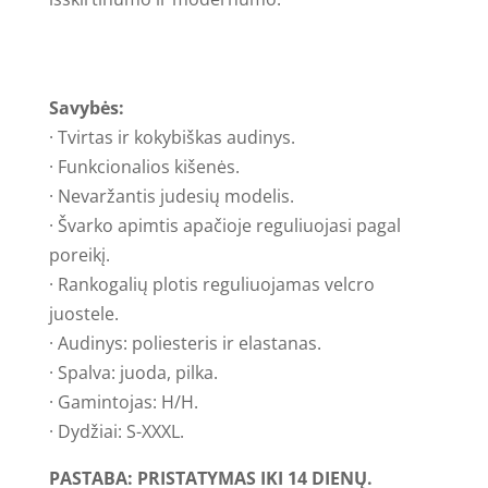
Savybės:
· Tvirtas ir kokybiškas audinys.
· Funkcionalios kišenės.
· Nevaržantis judesių modelis.
· Švarko apimtis apačioje reguliuojasi pagal
poreikį.
· Rankogalių plotis reguliuojamas velcro
juostele.
· Audinys: poliesteris ir elastanas.
· Spalva: juoda, pilka.
· Gamintojas: H/H.
· Dydžiai: S-XXXL.
PASTABA: PRISTATYMAS IKI 14 DIENŲ.