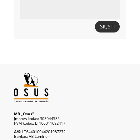
SIŲSTI
MB „Osus“
Įmonės kodas: 303044535
PVM kodas: LT100011692417
A/S:
LT644010044201087272
Bankas: AB Luminor