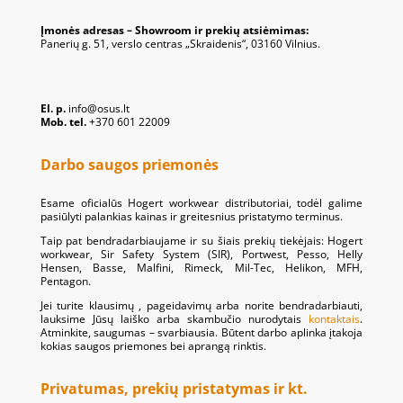
Įmonės adresas – Showroom ir prekių atsiėmimas:
Panerių g. 51, verslo centras „Skraidenis“, 03160 Vilnius.
El. p.
info@osus.lt
Mob. tel.
+370 601 22009
Darbo saugos priemonės
Esame oficialūs Hogert workwear distributoriai, todėl galime
pasiūlyti palankias kainas ir greitesnius pristatymo terminus.
Taip pat bendradarbiaujame ir su šiais prekių tiekėjais: Hogert
workwear, Sir Safety System (SIR), Portwest, Pesso, Helly
Hensen, Basse, Malfini, Rimeck, Mil-Tec, Helikon, MFH,
Pentagon.
Jei turite klausimų , pageidavimų arba norite bendradarbiauti,
lauksime Jūsų laiško arba skambučio nurodytais
kontaktais
.
Atminkite, saugumas – svarbiausia. Būtent darbo aplinka įtakoja
kokias saugos priemones bei aprangą rinktis.
Privatumas, prekių pristatymas ir kt.