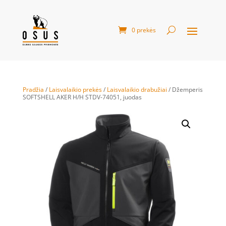
0 prekės
Pradžia
/
Laisvalaikio prekės
/
Laisvalaikio drabužiai
/ Džemperis
SOFTSHELL AKER H/H STDV-74051, juodas