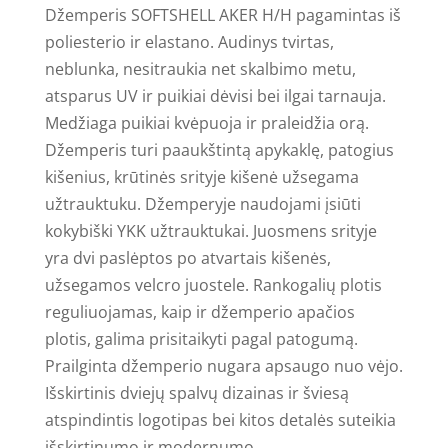
Džemperis SOFTSHELL AKER H/H pagamintas iš
poliesterio ir elastano. Audinys tvirtas,
neblunka, nesitraukia net skalbimo metu,
atsparus UV ir puikiai dėvisi bei ilgai tarnauja.
Medžiaga puikiai kvėpuoja ir praleidžia orą.
Džemperis turi paaukštintą apykaklę, patogius
kišenius, krūtinės srityje kišenė užsegama
užtrauktuku. Džemperyje naudojami įsiūti
kokybiški YKK užtrauktukai. Juosmens srityje
yra dvi paslėptos po atvartais kišenės,
užsegamos velcro juostele. Rankogalių plotis
reguliuojamas, kaip ir džemperio apačios
plotis, galima prisitaikyti pagal patogumą.
Prailginta džemperio nugara apsaugo nuo vėjo.
Išskirtinis dviejų spalvų dizainas ir šviesą
atspindintis logotipas bei kitos detalės suteikia
išskirtinumo ir modernumo.