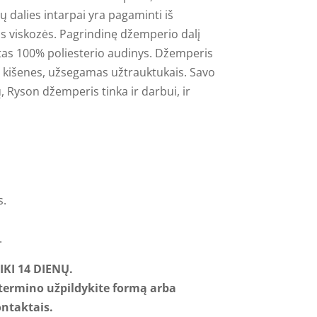
ų dalies intarpai yra pagaminti iš
os viskozės. Pagrindinę džemperio dalį
iltas 100% poliesterio audinys. Džemperis
ias kišenes, užsegamas užtrauktukais. Savo
 Ryson džemperis tinka ir darbui, ir
s.
.
KI 14 DIENŲ.
 termino užpildykite formą arba
ontaktais.