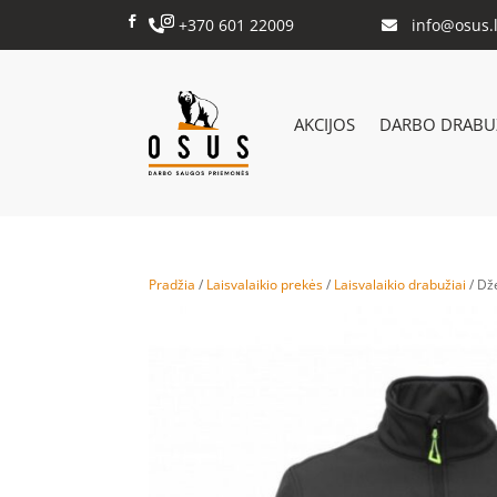
+370 601 22009
info@osus.l


AKCIJOS
DARBO DRABUŽ
Pradžia
/
Laisvalaikio prekės
/
Laisvalaikio drabužiai
/ Dž