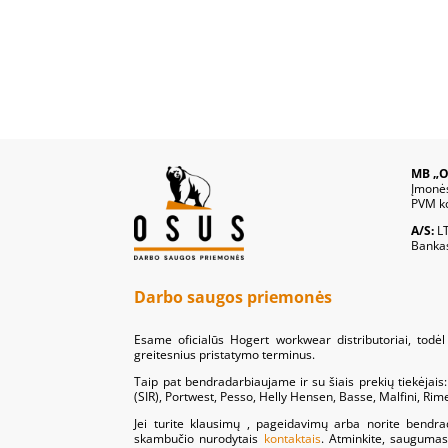
MB „O
Įmonė
PVM k
A/S:
L
Banka
Darbo saugos priemonės
Esame oficialūs Hogert workwear distributoriai, todėl 
greitesnius pristatymo terminus.
Taip pat bendradarbiaujame ir su šiais prekių tiekėjai
(SIR), Portwest, Pesso, Helly Hensen, Basse, Malfini, Ri
Jei turite klausimų , pageidavimų arba norite bendra
skambučio nurodytais
kontaktais
. Atminkite, saugumas