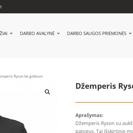
t
IAI
DARBO AVALYNĖ
DARBO SAUGOS PRIEMONĖS
emperis Ryson be gobtuvo
Džemperis Rys
Aprašymas:
Džemperis Ryson su aukšta
patogus. Tai išskirtinio m