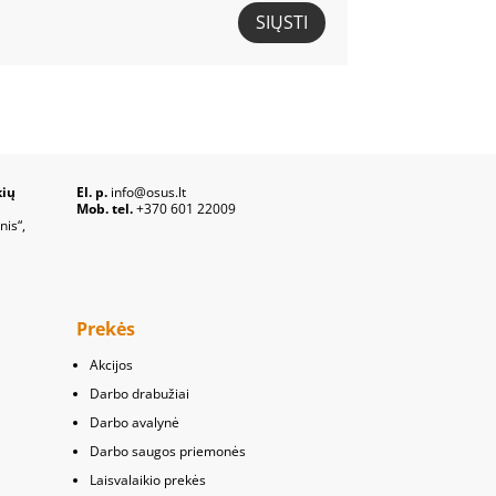
SIŲSTI
kių
El. p.
info@osus.lt
Mob. tel.
+370 601 22009
nis“,
Prekės
Akcijos
Darbo drabužiai
Darbo avalynė
Darbo saugos priemonės
Laisvalaikio prekės