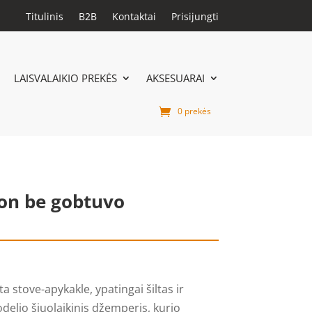
Titulinis
B2B
Kontaktai
Prisijungti
LAISVALAIKIO PREKĖS
AKSESUARAI
0 prekės
on be gobtuvo
 stove-apykakle, ypatingai šiltas ir
odelio šiuolaikinis džemperis, kurio