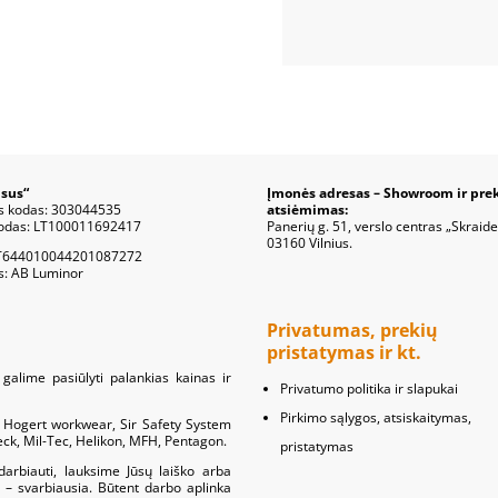
sus“
Įmonės adresas – Showroom ir pre
s kodas: 303044535
atsiėmimas:
odas: LT100011692417
Panerių g. 51, verslo centras „Skraide
03160 Vilnius.
T644010044201087272
s: AB Luminor
Privatumas, prekių
pristatymas ir kt.
galime pasiūlyti palankias kainas ir
Privatumo politika ir slapukai
Pirkimo sąlygos, atsiskaitymas,
s: Hogert workwear, Sir Safety System
meck, Mil-Tec, Helikon, MFH, Pentagon.
pristatymas
darbiauti, lauksime Jūsų laiško arba
 – svarbiausia. Būtent darbo aplinka