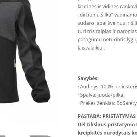
krūtinės ir vidinės rankovi
„dirbtiniu šilku“ vadinam
sudaro labai švelnus ir š
turi tris talpias ir patog
patogumu neturintis lygių,
laisvalaikiui.
Savybės:
· Audinys: 100% poliesteri
· Spalva: juoda/pilka.
· Prekės ženklas: BoSafety
PASTABA: PRISTATYMAS I
Dėl tikslaus pristatymo
kreipkitės nurodytais k