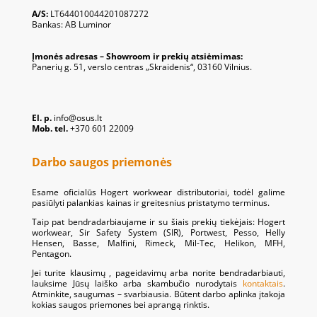
A/S:
LT644010044201087272
Bankas: AB Luminor
Įmonės adresas – Showroom ir prekių atsiėmimas:
Panerių g. 51, verslo centras „Skraidenis“, 03160 Vilnius.
El. p.
info@osus.lt
Mob. tel.
+370 601 22009
Darbo saugos priemonės
Esame oficialūs Hogert workwear distributoriai, todėl galime
pasiūlyti palankias kainas ir greitesnius pristatymo terminus.
Taip pat bendradarbiaujame ir su šiais prekių tiekėjais: Hogert
workwear, Sir Safety System (SIR), Portwest, Pesso, Helly
Hensen, Basse, Malfini, Rimeck, Mil-Tec, Helikon, MFH,
Pentagon.
Jei turite klausimų , pageidavimų arba norite bendradarbiauti,
lauksime Jūsų laiško arba skambučio nurodytais
kontaktais
.
Atminkite, saugumas – svarbiausia. Būtent darbo aplinka įtakoja
kokias saugos priemones bei aprangą rinktis.