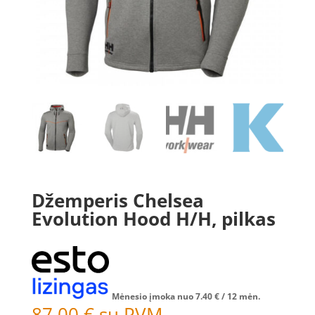
Džemperis Chelsea
Evolution Hood H/H, pilkas
Mėnesio įmoka nuo
7.40
€
/ 12 mėn.
87.00
€
su PVM