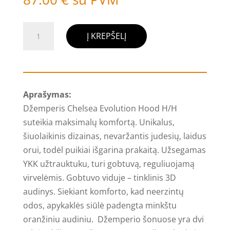
produkto
Į KREPŠELĮ
kiekis:
Džemperis
Chelsea
Evolution
Aprašymas:
Hood
Džemperis Chelsea Evolution Hood H/H
H/H,
suteikia maksimalų komfortą. Unikalus,
pilkas
šiuolaikinis dizainas, nevaržantis judesių, laidus
orui, todėl puikiai išgarina prakaitą. Užsegamas
YKK užtrauktuku, turi gobtuvą, reguliuojamą
virvelėmis. Gobtuvo viduje – tinklinis 3D
audinys. Siekiant komforto, kad neerzintų
odos, apykaklė
s siūlė padengta minkštu
oranžiniu audiniu. Džemperio šonuose yra dvi