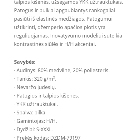
talpios kišenės, užsegamos YKK užtrauktukais.
Patogūs ir puikiai apgaubiantys rankogaliai
pasiūti iš elastinės medžiagos. Patogumui
užtikrinti, džemperio apačios plotis yra
reguliuojamas. Inovatyvumo modeliui suteikia
kontrastinės siūlės ir H/H akcentai.
Savybės:
· Audinys: 80% medvilnė, 20% poliesteris.
· Tankis: 320 g/m².
· Nevaržo judesių.
· Patogios ir talpios kišenės.
· YKK užtrauktukai.
· Spalva: pilka.
· Gamintojas: H/H.
· Dydžiai: S-XXXL.
· Prekės kodas: DZDM-79197