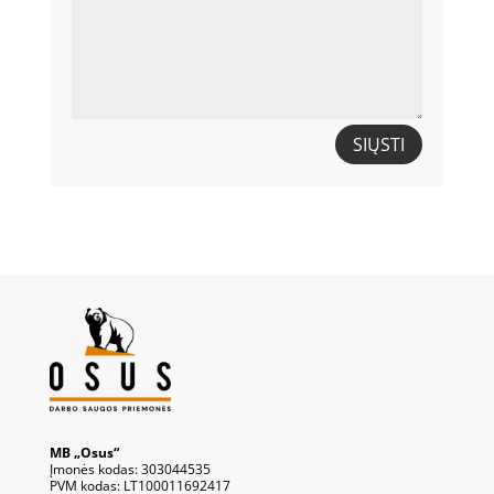
SIŲSTI
MB „Osus“
Įmonės kodas: 303044535
PVM kodas: LT100011692417