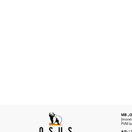
MB „O
Įmonė
PVM k
A/S:
L