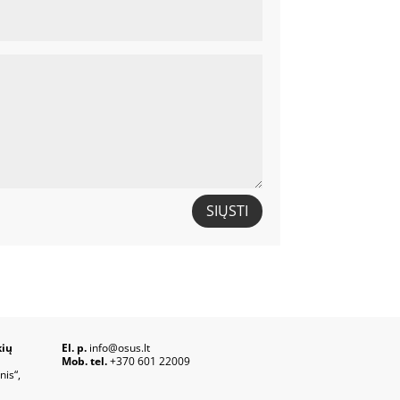
SIŲSTI
kių
El. p.
info@osus.lt
Mob. tel.
+370 601 22009
nis“,