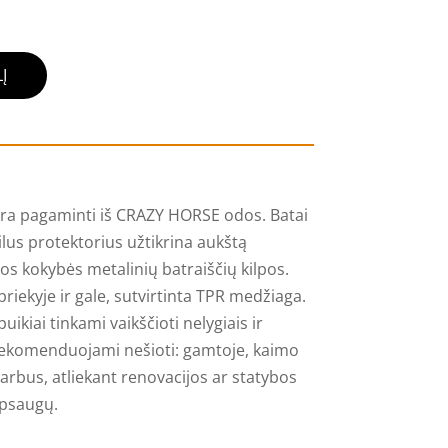
Į
ra pagaminti iš CRAZY HORSE odos. Batai
lus protektorius užtikrina aukštą
os kokybės metalinių batraiščių kilpos.
priekyje ir gale, sutvirtinta TPR medžiaga.
uikiai tinkami vaikščioti nelygiais ir
i rekomenduojami nešioti: gamtoje, kaimo
arbus, atliekant renovacijos ar statybos
apsaugų.