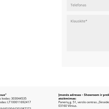
sus“
Įmonės adresas – Showroom ir pre
s kodas: 303044535
atsiėmimas:
odas: LT100011692417
Panerių g. 51, verslo centras „Skraide
03160 Vilnius.
T644010044201087272