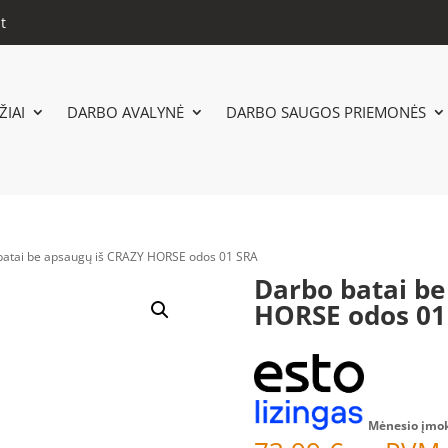
t
IAI
DARBO AVALYNĖ
DARBO SAUGOS PRIEMONĖS
batai be apsaugų iš CRAZY HORSE odos 01 SRA
Darbo batai be
HORSE odos 01
Mėnesio įmo