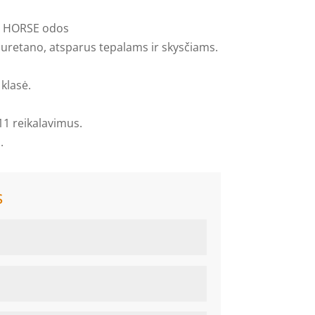
ZY HORSE odos
iuretano, atsparus tepalams ir skysčiams.
klasė.
11 reikalavimus.
.
s