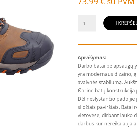
73.99
€
su PVM
produkto
Į KREPŠEL
kiekis:
Darbo
batai
be
Aprašymas:
apsaugų
Darbo batai be apsaugų y
iš
yra modernaus dizaino, gi
CRAZY
avalynės stabilumą. Aukšt
HORSE
Išorinė batų konstrukcija 
odos
Dėl neslystančio pado jie p
01
slidžiais paviršiais. Bata
SRA
vietovėse, dirbant lauko d
darbus kur nereikalauja 