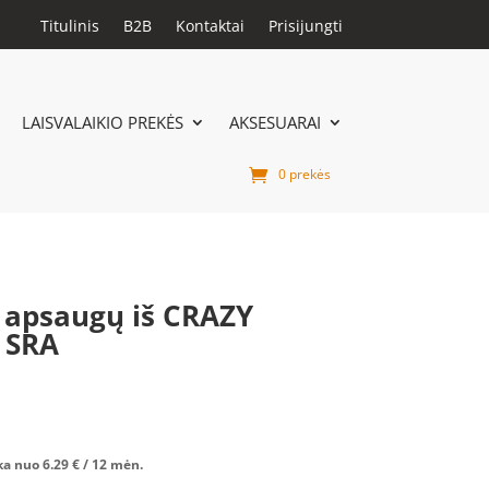
Titulinis
B2B
Kontaktai
Prisijungti
LAISVALAIKIO PREKĖS
AKSESUARAI
0 prekės
 apsaugų iš CRAZY
 SRA
ka nuo
6.29
€
/ 12 mėn.