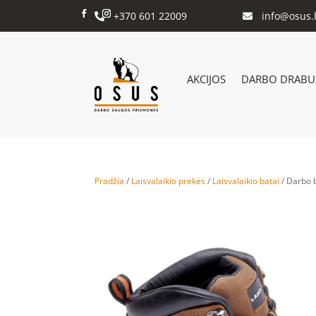
+370 601 22009
info@osus.l


AKCIJOS
DARBO DRABUŽ
Pradžia
/
Laisvalaikio prekės
/
Laisvalaikio batai
/ Darbo 