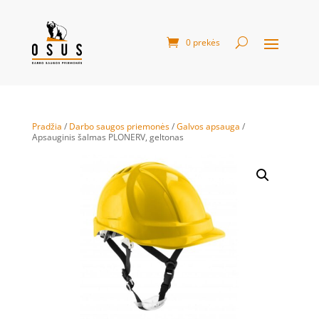
0 prekės
Pradžia
/
Darbo saugos priemonės
/
Galvos apsauga
/
Apsauginis šalmas PLONERV, geltonas