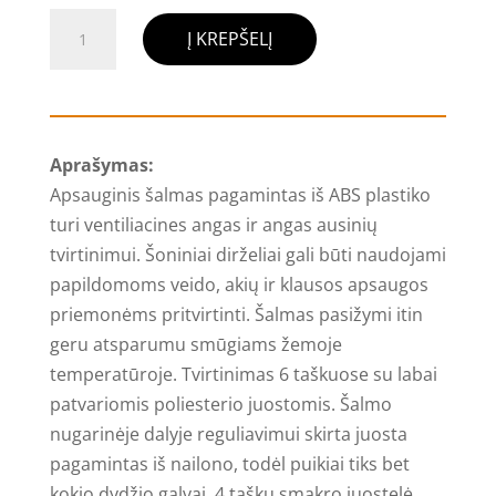
produkto
Į KREPŠELĮ
kiekis:
Apsauginis
šalmas
PLONERV,
Aprašymas:
geltonas
Apsauginis šalmas pagamintas iš ABS plastiko
turi ventiliacines angas ir angas ausinių
tvirtinimui. Šoniniai dirželiai gali būti naudojami
papildomoms veido, akių ir klausos apsaugos
priemonėms pritvirtinti. Šalmas pasižymi itin
geru atsparumu smūgiams žemoje
temperatūroje. Tvirtinimas 6 taškuose su labai
patvariomis poliesterio juostomis. Šalmo
nugarinėje dalyje reguliavimui skirta juosta
pagamintas iš nailono, todėl puikiai tiks bet
kokio dydžio galvai. 4 taškų smakro juostelė.