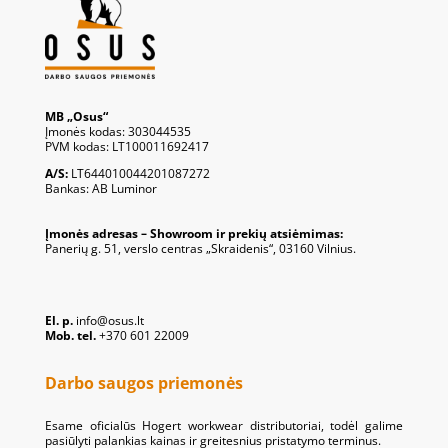
MB „Osus“
Įmonės kodas: 303044535
PVM kodas: LT100011692417
A/S:
LT644010044201087272
Bankas: AB Luminor
Įmonės adresas – Showroom ir prekių atsiėmimas:
Panerių g. 51, verslo centras „Skraidenis“, 03160 Vilnius.
El. p.
info@osus.lt
Mob. tel.
+370 601 22009
Darbo saugos priemonės
Esame oficialūs Hogert workwear distributoriai, todėl galime
pasiūlyti palankias kainas ir greitesnius pristatymo terminus.