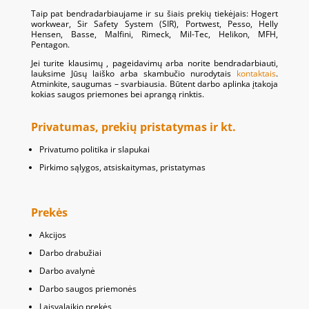
Taip pat bendradarbiaujame ir su šiais prekių tiekėjais: Hogert
workwear, Sir Safety System (SIR), Portwest, Pesso, Helly
Hensen, Basse, Malfini, Rimeck, Mil-Tec, Helikon, MFH,
Pentagon.
Jei turite klausimų , pageidavimų arba norite bendradarbiauti,
lauksime Jūsų laiško arba skambučio nurodytais
kontaktais
.
Atminkite, saugumas – svarbiausia. Būtent darbo aplinka įtakoja
kokias saugos priemones bei aprangą rinktis.
Privatumas, prekių pristatymas ir kt.
Privatumo politika ir slapukai
Pirkimo sąlygos, atsiskaitymas, pristatymas
Prekės
Akcijos
Darbo drabužiai
Darbo avalynė
Darbo saugos priemonės
Laisvalaikio prekės