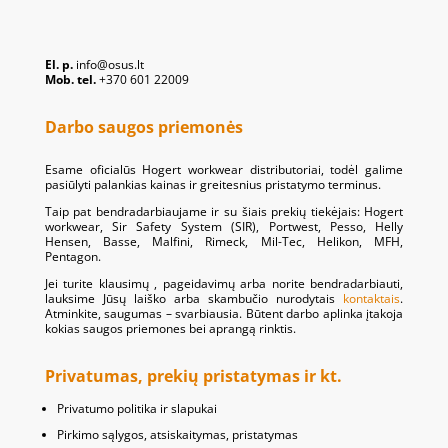
El. p.
info@osus.lt
Mob. tel.
+370 601 22009
Darbo saugos priemonės
Esame oficialūs Hogert workwear distributoriai, todėl galime
pasiūlyti palankias kainas ir greitesnius pristatymo terminus.
Taip pat bendradarbiaujame ir su šiais prekių tiekėjais: Hogert
workwear, Sir Safety System (SIR), Portwest, Pesso, Helly
Hensen, Basse, Malfini, Rimeck, Mil-Tec, Helikon, MFH,
Pentagon.
Jei turite klausimų , pageidavimų arba norite bendradarbiauti,
lauksime Jūsų laiško arba skambučio nurodytais
kontaktais
.
Atminkite, saugumas – svarbiausia. Būtent darbo aplinka įtakoja
kokias saugos priemones bei aprangą rinktis.
Privatumas, prekių pristatymas ir kt.
Privatumo politika ir slapukai
Pirkimo sąlygos, atsiskaitymas, pristatymas