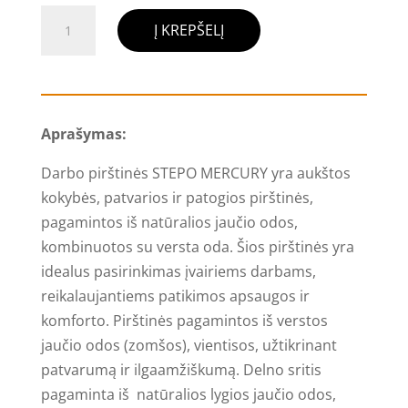
produkto
Į KREPŠELĮ
kiekis:
Darbo
pirštinės
STEPO
Aprašymas:
MERCURY
Darbo pirštinės STEPO MERCURY yra aukštos
kokybės, patvarios ir patogios pirštinės,
pagamintos iš natūralios jaučio odos,
kombinuotos su versta oda. Šios pirštinės yra
idealus pasirinkimas įvairiems darbams,
reikalaujantiems patikimos apsaugos ir
komforto. Pirštinės pagamintos iš verstos
jaučio odos (zomšos), vientisos, užtikrinant
patvarumą ir ilgaamžiškumą. Delno sritis
pagaminta iš natūralios lygios jaučio odos,