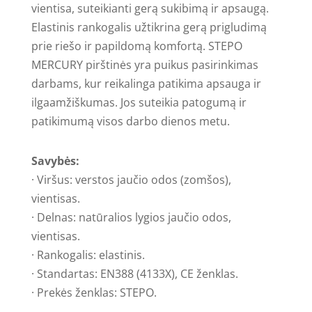
vientisa, suteikianti gerą sukibimą ir apsaugą.
Elastinis rankogalis užtikrina gerą prigludimą
prie riešo ir papildomą komfortą. STEPO
MERCURY pirštinės yra puikus pasirinkimas
darbams, kur reikalinga patikima apsauga ir
ilgaamžiškumas. Jos suteikia patogumą ir
patikimumą visos darbo dienos metu.
Savybės:
· Viršus: verstos jaučio odos (zomšos),
vientisas.
· Delnas: natūralios lygios jaučio odos,
vientisas.
· Rankogalis: elastinis.
· Standartas: EN388 (4133X), CE ženklas.
· Prekės ženklas: STEPO.