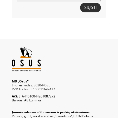
SIŲSTI
MB „Osus“
Įmonės kodas: 303044535
PVM kodas: LT100011692417
A/S:
LT644010044201087272
Bankas: AB Luminor
Įmonės adresas – Showroom ir prekių atsiėmimas:
Panerių g. 51, verslo centras „Skraidenis“, 03160 Vilnius.