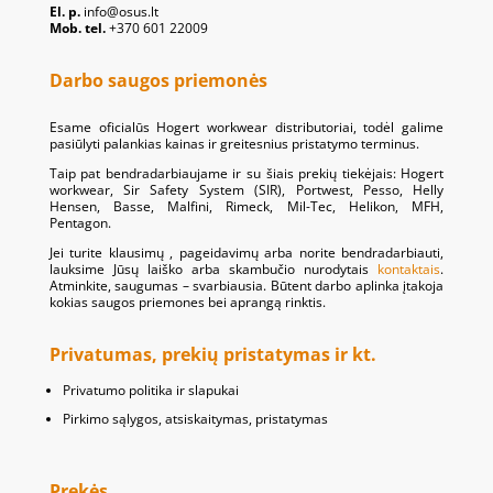
El. p.
info@osus.lt
Mob. tel.
+370 601 22009
Darbo saugos priemonės
Esame oficialūs Hogert workwear distributoriai, todėl galime
pasiūlyti palankias kainas ir greitesnius pristatymo terminus.
Taip pat bendradarbiaujame ir su šiais prekių tiekėjais: Hogert
workwear, Sir Safety System (SIR), Portwest, Pesso, Helly
Hensen, Basse, Malfini, Rimeck, Mil-Tec, Helikon, MFH,
Pentagon.
Jei turite klausimų , pageidavimų arba norite bendradarbiauti,
lauksime Jūsų laiško arba skambučio nurodytais
kontaktais
.
Atminkite, saugumas – svarbiausia. Būtent darbo aplinka įtakoja
kokias saugos priemones bei aprangą rinktis.
Privatumas, prekių pristatymas ir kt.
Privatumo politika ir slapukai
Pirkimo sąlygos, atsiskaitymas, pristatymas
Prekės