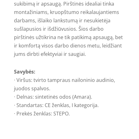
sukibimą ir apsaugą. Pirštinės idealiai tinka
montažiniams, kruopštumo reikalaujantiems
darbams, išlaiko lankstumą ir nesukietėja
sušlapusios ir išdžiūvusios. Šios darbo
pirštinės užtikrina ne tik patikimą apsaugą, bet
ir komfortą visos darbo dienos metu, leidžiant
jums dirbti efektyviai ir saugiai.
Savybės:
· Viršus: tvirto tampraus nailoninio audinio,
juodos spalvos.
· Delnas: sintetinės odos (Amara).
· Standartas: CE ženklas, I kategorija.
· Prekės ženklas: STEPO.