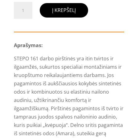
produkto
Į KREPŠELĮ
kiekis:
Darbo
pirštinės
STEPO
Aprašymas:
161
(
STEPO 161 darbo pirštinės yra itin tvirtos ir
12
ilgaamžės, sukurtos specialiai montažiniams ir
vnt.
kruopštumo reikalaujantiems darbams. Jos
)
pagamintos iš aukščiausios kokybės sintetinės
odos ir kombinuotos su elastiniu nailono
audiniu, užtikrinančiu komfortą ir
ilgaamžiškumą. Pirštinės pagamintos iš tvirto ir
tampraus juodos spalvos nailoninio audinio,
kuris puikiai „kvėpuoja“. Delno sritis pagaminta
iš sintetinės odos (Amara), suteikia gerą