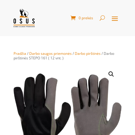
0 prekės
Pradžia
/
Darbo saugos priemonės
/
Darbo pirštinės
/ Darbo
pirštinės STEPO 161 ( 12 vnt. )