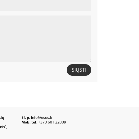
SIŲSTI
kių
El. p.
info@osus.lt
Mob. tel.
+370 601 22009
nis“,