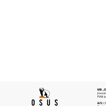
MB „O
Įmonė
PVM k
A/S:
L