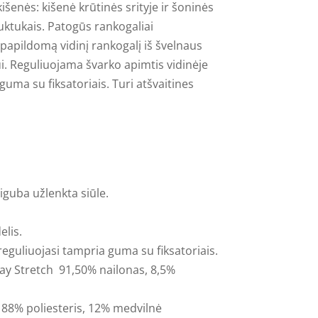
išenės: kišenė krūtinės srityje ir šoninės
ktukais. Patogūs rankogaliai
 papildomą vidinį rankogalį iš švelnaus
i. Reguliuojama švarko apimtis vidinėje
guma su fiksatoriais. Turi atšvaitines
riguba užlenkta siūle.
elis.
reguliuojasi tampria guma su fiksatoriais.
Way Stretch
91,50% nailonas, 8,5%
: 88% poliesteris, 12% medvilnė