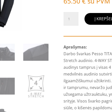
65.50
€
su PVM
produkto
Į KREPŠEL
kiekis:
Darbo
švarkas
Pesso
Aprašymas:
TITAN
Darbo švarkas Pesso TIT
Flexpro
Stretch audinio. 4-WAY S
DS125P,
audinys tamprus į visas 4 k
pilkas
medvilnės audinio sutvir
ilgaamžiškumui užtikrint
ir tamprumu, nevaržo jude
užsegama užtrauktuku, yr
srityje. Visos švarko pagr
siūle, o kišenės papildomai