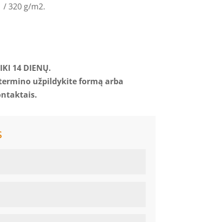
2 / 320 g/m2.
KI 14 DIENŲ.
 termino užpildykite formą arba
ontaktais.
s