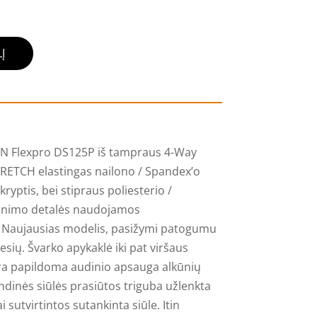
Į
AN Flexpro DS125P iš tampraus 4-Way
TRETCH elastingas nailono / Spandex’o
ryptis, bei stipraus poliesterio /
tinimo detalės naudojamos
i. Naujausias modelis, pasižymi patogumu
sių. Švarko apykaklė iki pat viršaus
a papildoma audinio apsauga alkūnių
indinės siūlės prasiūtos triguba užlenkta
 sutvirtintos sutankinta siūle. Itin