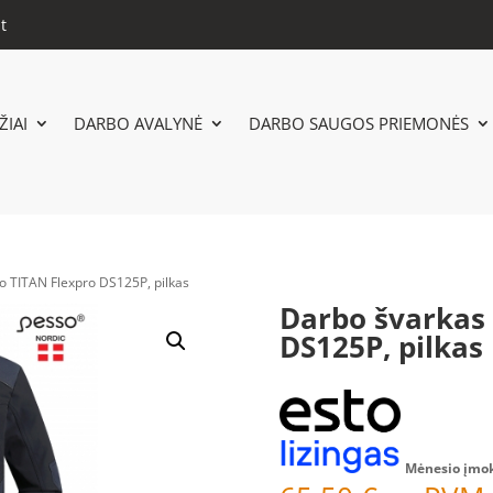
t
IAI
DARBO AVALYNĖ
DARBO SAUGOS PRIEMONĖS
o TITAN Flexpro DS125P, pilkas
Darbo švarkas 
DS125P, pilkas
Mėnesio įmo