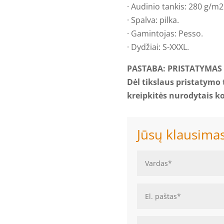
· Audinio tankis: 280 g/m
· Spalva: pilka.
· Gamintojas: Pesso.
· Dydžiai: S-XXXL.
PASTABA: PRISTATYMAS I
Dėl tikslaus pristatymo
kreipkitės nurodytais k
Jūsų klausima