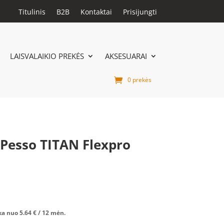
Titulinis
B2B
Kontaktai
Prisijungti
LAISVALAIKIO PREKĖS
AKSESUARAI
0 prekės
Pesso TITAN Flexpro
ka nuo
5.64
€
/ 12 mėn.