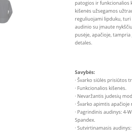
patogios ir funkcionalios k
kišenės užsegamos užtrau
reguliuojami lipduku, turi
audinio su įmaute nykščiu
pusėje, apačioje, tampria 
detales.
Savybės:
· Švarko siūlės prisiūtos t
· Funkcionalios kišenės.
· Nevaržantis judesių mod
· Švarko apimtis apačioje 
· Pagrindinis audinys: 4-
Spandex
.
· Sutvirtinamasis audinys