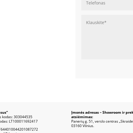
sus“
Įmonės adresas – Showroom ir pre
s kodas: 303044535
atsiėmimas:
odas: LT100011692417
Panerių g. 51, verslo centras „Skraide
03160 Vilnius.
T644010044201087272