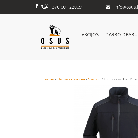
+370 601 22009
info@osus.l


AKCIJOS
DARBO DRABUŽ
Pradžia
/
Darbo drabužiai
/
Švarkai
/ Darbo švarkas Pess