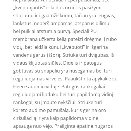
„kvėpuojantis” ir laidus orui. Jis pasižymi
stiprumu ir ilgaamžiškumu, tačiau yra lengvas,
lankstus, neperšlampamas, atsparus dilimui
bei puikiai atstumia purvą. Speciali PU
membrana užkerta kelią patekti drėgmei į rūbo
vidų, bet leidžia kūnui „kvėpuoti” ir išgarina
vandens garus į išorę. Striukė turi dvigubas, iš
vidaus klijuotas siūles. Didelis ir patogus
gobtuvas su snapeliu yra nusegamas bei turi
reguliuojamas virveles. Paaukštinta apykaklė su
Fleece audiniu viduje. Patogūs rankogaliai
reguliuojami lipduku bei turi papildomą vidinį
rankogalį su įmaute nykščiui. Striukė turi
korėto audimo pamušalą, kuris gerina oro
cirkuliaciją ir yra kaip papildoma vidinė
apsauga nuo vėjo. Prailginta a
patinė nugaros