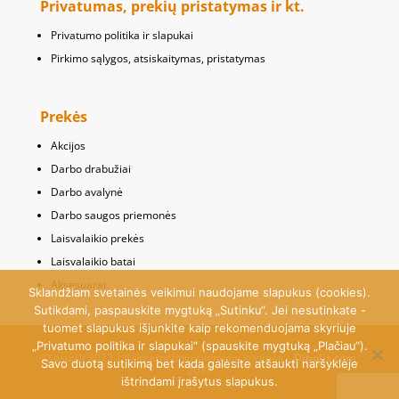
Privatumas, prekių pristatymas ir kt.
Privatumo politika ir slapukai
Pirkimo sąlygos, atsiskaitymas, pristatymas
Prekės
Akcijos
Darbo drabužiai
Darbo avalynė
Darbo saugos priemonės
Laisvalaikio prekės
Laisvalaikio batai
Aksesuarai
Sklandžiam svetainės veikimui naudojame slapukus (cookies).
Sutikdami, paspauskite mygtuką „Sutinku“. Jei nesutinkate -
tuomet slapukus išjunkite kaip rekomenduojama skyriuje
„Privatumo politika ir slapukai“ (spauskite mygtuką „Plačiau“).
© osus.lt 2023 | © Internetinių svetainių kūrimas –
Dipolis.com
Savo duotą sutikimą bet kada galėsite atšaukti naršyklėje
2020
ištrindami įrašytus slapukus.