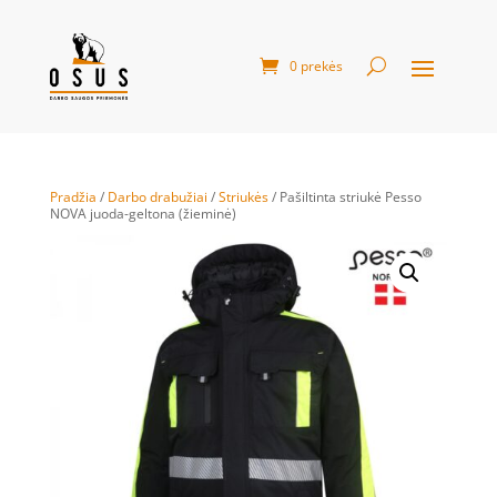
0 prekės
Pradžia
/
Darbo drabužiai
/
Striukės
/ Pašiltinta striukė Pesso
NOVA juoda-geltona (žieminė)