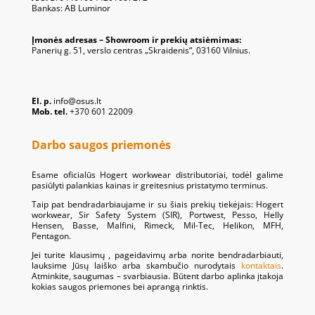
Bankas: AB Luminor
Įmonės adresas – Showroom ir prekių atsiėmimas:
Panerių g. 51, verslo centras „Skraidenis“, 03160 Vilnius.
El. p.
info@osus.lt
Mob. tel.
+370 601 22009
Darbo saugos priemonės
Esame oficialūs Hogert workwear distributoriai, todėl galime
pasiūlyti palankias kainas ir greitesnius pristatymo terminus.
Taip pat bendradarbiaujame ir su šiais prekių tiekėjais: Hogert
workwear, Sir Safety System (SIR), Portwest, Pesso, Helly
Hensen, Basse, Malfini, Rimeck, Mil-Tec, Helikon, MFH,
Pentagon.
Jei turite klausimų , pageidavimų arba norite bendradarbiauti,
lauksime Jūsų laiško arba skambučio nurodytais
kontaktais
.
Atminkite, saugumas – svarbiausia. Būtent darbo aplinka įtakoja
kokias saugos priemones bei aprangą rinktis.