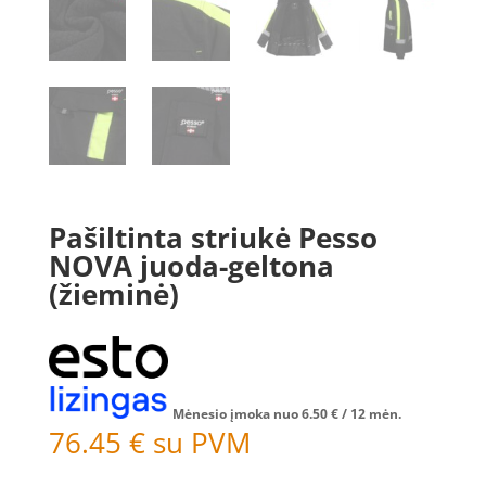
Pašiltinta striukė Pesso
NOVA juoda-geltona
(žieminė)
Mėnesio įmoka nuo
6.50
€
/ 12 mėn.
76.45
€
su PVM