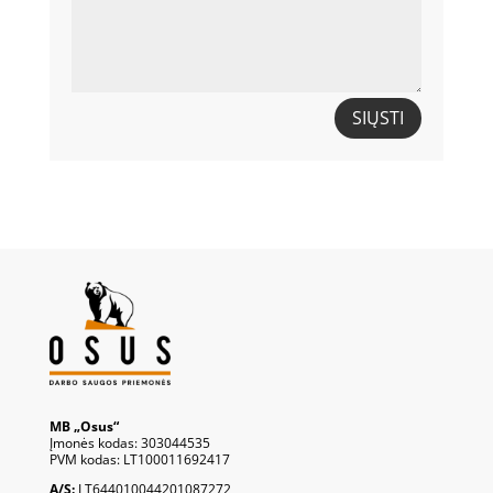
SIŲSTI
MB „Osus“
Įmonės kodas: 303044535
PVM kodas: LT100011692417
A/S:
LT644010044201087272