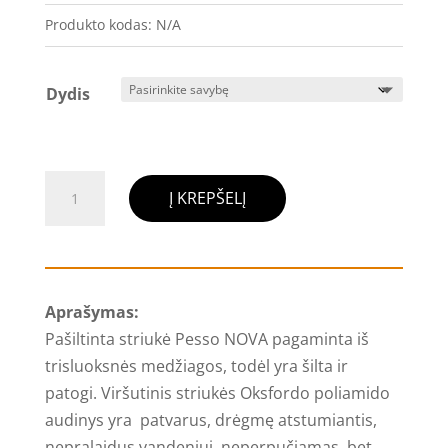
Produkto kodas:
N/A
Dydis
produkto
Į KREPŠELĮ
kiekis:
Pašiltinta
striukė
Pesso
Aprašymas:
NOVA
Pašiltinta striukė Pesso NOVA pagaminta iš
juoda-
trisluoksnės medžiagos, todėl yra šilta ir
geltona
patogi. Viršutinis striukės
Oksfordo poliamido
(žieminė)
audinys yra
patvarus, drėgmę atstumiantis,
nepralaidus vandeniui, neperpučiamas, bet