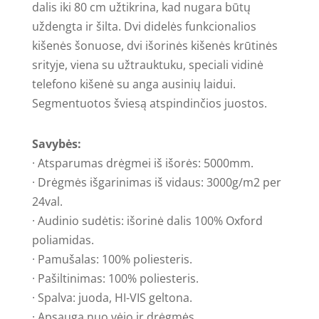
dalis iki 80 cm užtikrina, kad nugara būtų
uždengta ir šilta.
Dvi didelės funkcionalios
kišenės šonuose,
dvi išorinės kišenės krūtinės
srityje
, viena su užtrauktuku, s
peciali vidinė
telefono kišenė su anga ausinių laidui.
Segmentuotos šviesą atspindinčios juostos.
Savybės:
· Atsparumas drėgmei iš išorės: 5000mm.
· Drėgmės išgarinimas iš vidaus: 3000g/m2 per
24val.
· Audinio sudėtis: išorinė dalis 100% Oxford
poliamidas.
· Pamušalas: 100% poliesteris.
· Pašiltinimas: 100% poliesteris.
· Spalva: juoda, HI-VIS geltona.
· Apsauga nuo vėjo ir drėgmės.