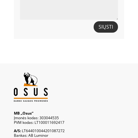
SIŲSTI
MB „Osus“
Įmonės kodas: 303044535
PVM kodas: LT100011692417
A/S:
LT644010044201087272
Bankas: AB Luminor