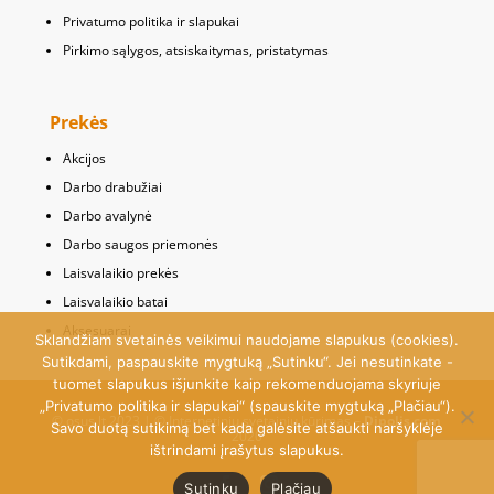
Privatumo politika ir slapukai
Pirkimo sąlygos, atsiskaitymas, pristatymas
Prekės
Akcijos
Darbo drabužiai
Darbo avalynė
Darbo saugos priemonės
Laisvalaikio prekės
Laisvalaikio batai
Aksesuarai
Sklandžiam svetainės veikimui naudojame slapukus (cookies).
Sutikdami, paspauskite mygtuką „Sutinku“. Jei nesutinkate -
tuomet slapukus išjunkite kaip rekomenduojama skyriuje
„Privatumo politika ir slapukai“ (spauskite mygtuką „Plačiau“).
© osus.lt 2023 | © Internetinių svetainių kūrimas –
Dipolis.com
Savo duotą sutikimą bet kada galėsite atšaukti naršyklėje
2020
ištrindami įrašytus slapukus.
Sutinku
Plačiau