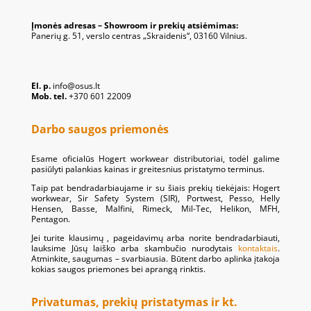
Įmonės adresas – Showroom ir prekių atsiėmimas:
Panerių g. 51, verslo centras „Skraidenis“, 03160 Vilnius.
El. p.
info@osus.lt
Mob. tel.
+370 601 22009
Darbo saugos priemonės
Esame oficialūs Hogert workwear distributoriai, todėl galime
pasiūlyti palankias kainas ir greitesnius pristatymo terminus.
Taip pat bendradarbiaujame ir su šiais prekių tiekėjais: Hogert
workwear, Sir Safety System (SIR), Portwest, Pesso, Helly
Hensen, Basse, Malfini, Rimeck, Mil-Tec, Helikon, MFH,
Pentagon.
Jei turite klausimų , pageidavimų arba norite bendradarbiauti,
lauksime Jūsų laiško arba skambučio nurodytais
kontaktais
.
Atminkite, saugumas – svarbiausia. Būtent darbo aplinka įtakoja
kokias saugos priemones bei aprangą rinktis.
Privatumas, prekių pristatymas ir kt.