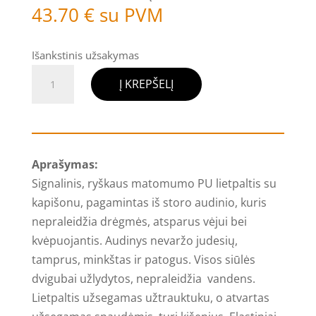
43.70
€
su PVM
Išankstinis užsakymas
produkto
Į KREPŠELĮ
kiekis:
Signalinis
PU
apsiaustas,
Aprašymas:
geltonas
Signalinis, ryškaus matomumo PU lietpaltis su
kapišonu, pagamintas iš storo audinio, kuris
nepraleidžia drėgmės, atsparus vėjui bei
kvėpuojantis. Audinys nevaržo judesių,
tamprus, minkštas ir patogus. Visos siūlės
dvigubai užlydytos, nepraleidžia vandens.
Lietpaltis užsegamas užtrauktuku, o atvartas