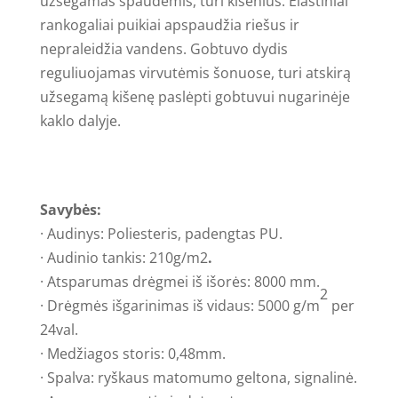
užsegamas spaudėmis, turi kišenius. Elastiniai
rankogaliai puikiai apspaudžia riešus ir
nepraleidžia vandens. Gobtuvo dydis
reguliuojamas virvutėmis šonuose, turi atskirą
užsegamą kišenę paslėpti gobtuvui nugarinėje
kaklo dalyje.
Savybės:
· Audinys: Poliesteris, padengtas PU.
· Audinio tankis: 210g/m2
.
· Atsparumas drėgmei iš išorės: 8000 mm.
2
· Drėgmės išgarinimas iš vidaus: 5000 g/m
per
24val.
· Medžiagos storis: 0,48mm.
· Spalva: ryškaus matomumo geltona, signalinė.