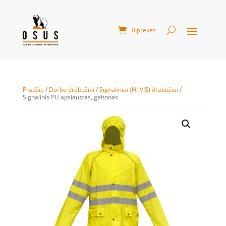
0 prekės
Pradžia
/
Darbo drabužiai
/
Signaliniai (HI-VIS) drabužiai
/
Signalinis PU apsiaustas, geltonas