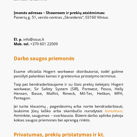
Įmonės adresas – Showroom ir prekių atsiėmimas:
Panerių g. 51, verslo centras „Skraidenis“, 03160 Vilnius.
El. p.
info@osus.lt
Mob. tel.
+370 601 22009
Darbo saugos priemonės
Esame oficialūs Hogert workwear distributoriai, todėl galime
pasiūlyti palankias kainas ir greitesnius pristatymo terminus.
Taip pat bendradarbiaujame ir su šiais prekių tiekėjais: Hogert
workwear, Sir Safety System (SIR), Portwest, Pesso, Helly
Hensen, Basse, Malfini, Rimeck, Mil-Tec, Helikon, MFH,
Pentagon.
Jei turite klausimų , pageidavimų arba norite bendradarbiauti,
lauksime Jūsų laiško arba skambučio nurodytais
kontaktais
.
Atminkite, saugumas – svarbiausia. Būtent darbo aplinka įtakoja
kokias saugos priemones bei aprangą rinktis.
Privatumas, prekių pristatymas ir kt.