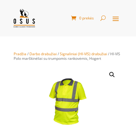
0 prekės
Pradžia
/
Darbo drabužiai
/
Signaliniai (HI-VIS) drabužiai
/ HI-VIS
Polo marškinėliai su trumpomis rankovėmis, Hogert