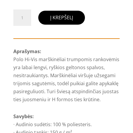
produkto
Į KREPŠELĮ
kiekis:
HI-
VIS
Polo
Aprašymas:
marškinėliai
Polo Hi-Vis marškinėliai trumpomis rankovėmis
su
yra labai lengvi, ryškios geltonos spalvos,
trumpomis
nesitraukiantys. Marškinėliai viršuje užsegami
rankovėmis,
trijomis sagutėmis, todėl puikiai galite apykaklę
Hogert
pasireguliuoti. Turi šviesą atspindinčias juostas
ties juosmeniu ir H formos ties krūtine.
Savybės:
· Audinio sudėtis: 100 % poliesteris.
· Audinio tankis: 150 g / m²