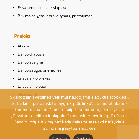
Privatumo politika ir slapukai
Pirkimo sąlygos, atsiskaitymas, pristatymas
Prekės
Akcijos
Darbo drabužiai
Darbo avalynė
Darbo saugos priemonės
Laisvalaikio prekės
Laisvalaikio batai
Aksesuarai
Sklandžiam svetainės veikimui naudojame slapukus (cookies).
Sutikdami, paspauskite mygtuką „Sutinku“. Jei nesutinkate -
tuomet slapukus išjunkite kaip rekomenduojama skyriuje
„Privatumo politika ir slapukai“ (spauskite mygtuką „Plačiau“).
© osus.lt 2023 | © Internetinių svetainių kūrimas –
Dipolis.com
Savo duotą sutikimą bet kada galėsite atšaukti naršyklėje
2020
ištrindami įrašytus slapukus.
Sutinku
Plačiau