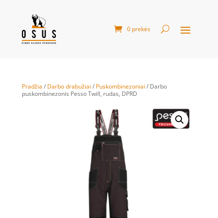
0 prekės
Pradžia
/
Darbo drabužiai
/
Puskombinezoniai
/ Darbo
puskombinezonis Pesso Twill, rudas, DPRD