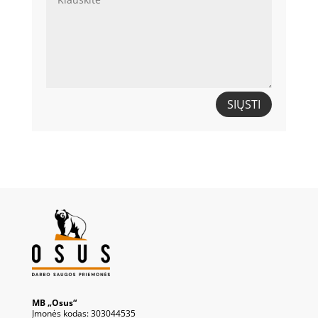
SIŲSTI
MB „Osus“
Įmonės kodas: 303044535