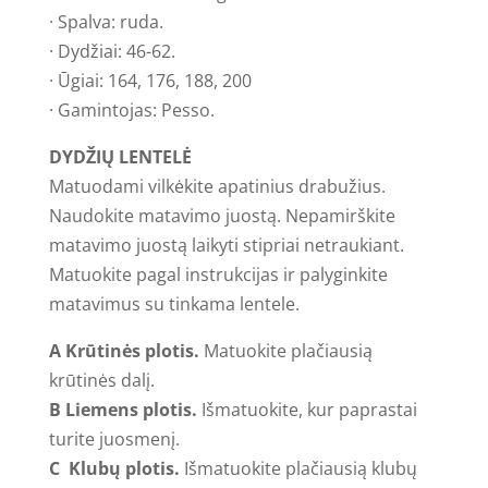
· Spalva: ruda.
· Dydžiai: 46-62.
· Ūgiai: 164, 176, 188, 200
· Gamintojas: Pesso.
DYDŽIŲ LENTELĖ
Matuodami vilkėkite apatinius drabužius.
Naudokite matavimo juostą. Nepamirškite
matavimo juostą laikyti stipriai netraukiant.
Matuokite pagal instrukcijas ir palyginkite
matavimus su tinkama lentele.
A Krūtinės plotis.
Matuokite plačiausią
krūtinės dalį.
B Liemens plotis.
Išmatuokite, kur paprastai
turite juosmenį.
C Klubų plotis.
Išmatuokite plačiausią klubų