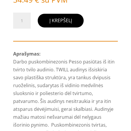
produkto
Į KREPŠELĮ
kiekis:
Darbo
puskombinezonis
Pesso
Aprašymas:
Twill,
Darbo puskombinezonis Pesso pasiūtas iš itin
rudas,
tvirto tvilo audinio. TWILL audinys išsiskiria
DPRD
savo plastiška struktūra, yra tankus dvipusis
ruoželinis, sudarytas iš vidinio medvilnės
sluoksnio ir poliesterio dėl tvirtumo,
patvarumo. Šis audinys nesitraukia ir yra itin
atsparus dėvėjimuisi, gerai skalbiasi. Audinyje
mažiau matosi nešvarumai dėl nelygaus
išorinio pynimo. Puskombinezonis tvirtas,