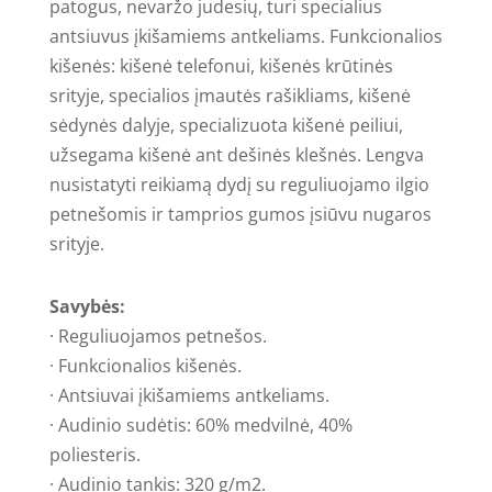
patogus, nevaržo judesių, turi specialius
antsiuvus įkišamiems antkeliams. Funkcionalios
kišenės: kišenė telefonui, kišenės krūtinės
srityje, specialios įmautės rašikliams, kišenė
sėdynės dalyje, specializuota kišenė peiliui,
užsegama kišenė ant dešinės klešnės. Lengva
nusistatyti reikiamą dydį su reguliuojamo ilgio
petnešomis ir tamprios gumos įsiūvu nugaros
srityje.
Savybės:
· Reguliuojamos petnešos.
· Funkcionalios kišenės.
· Antsiuvai įkišamiems antkeliams.
· Audinio sudėtis: 60% medvilnė, 40%
poliesteris.
· Audinio tankis: 320 g/m2.