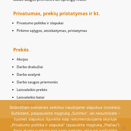
Privatumas, prekių pristatymas ir kt.
Privatumo politika ir slapukai
Pirkimo sąlygos, atsiskaitymas, pristatymas
Prekės
Akcijos
Darbo drabužiai
Darbo avalynė
Darbo saugos priemonės
Laisvalaikio prekės
Laisvalaikio batai
Aksesuarai
Sklandžiam svetainės veikimui naudojame slapukus (cookies).
Sutikdami, paspauskite mygtuką „Sutinku“. Jei nesutinkate -
tuomet slapukus išjunkite kaip rekomenduojama skyriuje
„Privatumo politika ir slapukai“ (spauskite mygtuką „Plačiau“).
© osus.lt 2023 | © Internetinių svetainių kūrimas –
Dipolis.com
Savo duotą sutikimą bet kada galėsite atšaukti naršyklėje