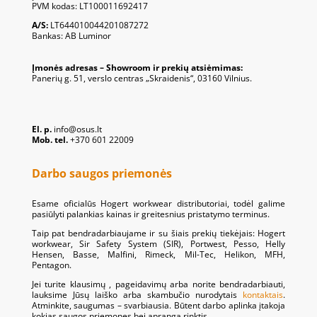
PVM kodas: LT100011692417
A/S:
LT644010044201087272
Bankas: AB Luminor
Įmonės adresas – Showroom ir prekių atsiėmimas:
Panerių g. 51, verslo centras „Skraidenis“, 03160 Vilnius.
El. p.
info@osus.lt
Mob. tel.
+370 601 22009
Darbo saugos priemonės
Esame oficialūs Hogert workwear distributoriai, todėl galime
pasiūlyti palankias kainas ir greitesnius pristatymo terminus.
Taip pat bendradarbiaujame ir su šiais prekių tiekėjais: Hogert
workwear, Sir Safety System (SIR), Portwest, Pesso, Helly
Hensen, Basse, Malfini, Rimeck, Mil-Tec, Helikon, MFH,
Pentagon.
Jei turite klausimų , pageidavimų arba norite bendradarbiauti,
lauksime Jūsų laiško arba skambučio nurodytais
kontaktais
.
Atminkite, saugumas – svarbiausia. Būtent darbo aplinka įtakoja
kokias saugos priemones bei aprangą rinktis.