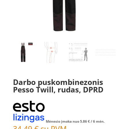
Darbo puskombinezonis
Pesso Twill, rudas, DPRD
Mėnesio įmoka nuo
5.86
€
/ 6 mėn.
34.49
€
su PVM