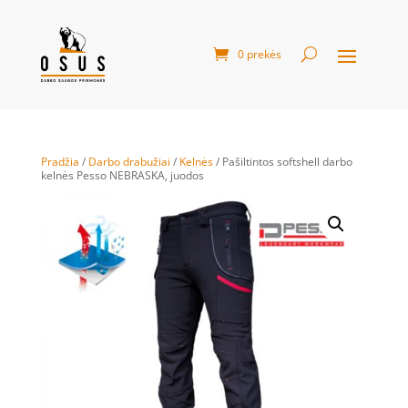
0 prekės
Pradžia
/
Darbo drabužiai
/
Kelnės
/ Pašiltintos softshell darbo
kelnės Pesso NEBRASKA, juodos