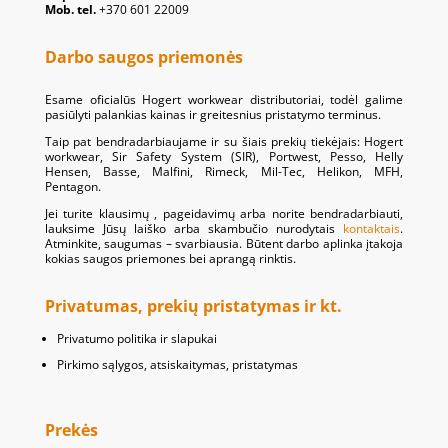
Mob. tel.
+370 601 22009
Darbo saugos priemonės
Esame oficialūs Hogert workwear distributoriai, todėl galime
pasiūlyti palankias kainas ir greitesnius pristatymo terminus.
Taip pat bendradarbiaujame ir su šiais prekių tiekėjais: Hogert
workwear, Sir Safety System (SIR), Portwest, Pesso, Helly
Hensen, Basse, Malfini, Rimeck, Mil-Tec, Helikon, MFH,
Pentagon.
Jei turite klausimų , pageidavimų arba norite bendradarbiauti,
lauksime Jūsų laiško arba skambučio nurodytais
kontaktais
.
Atminkite, saugumas – svarbiausia. Būtent darbo aplinka įtakoja
kokias saugos priemones bei aprangą rinktis.
Privatumas, prekių pristatymas ir kt.
Privatumo politika ir slapukai
Pirkimo sąlygos, atsiskaitymas, pristatymas
Prekės