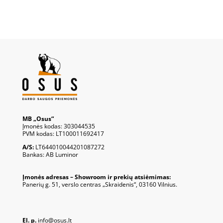
MB „Osus“
Įmonės kodas: 303044535
PVM kodas: LT100011692417
A/S:
LT644010044201087272
Bankas: AB Luminor
Įmonės adresas – Showroom ir prekių atsiėmimas:
Panerių g. 51, verslo centras „Skraidenis“, 03160 Vilnius.
El. p.
info@osus.lt