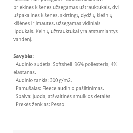
priekines kišenes užsegamas užtrauktukais, dvi
užpakalines kišenes, skirtingų dydžių klešnių
kišėnes ir įmautes, užsegamas vidiniais
lipdukais. Kelnių užtrauktukai yra atstumiantys
vandenį.
Savybės:
· Audinio sudėtis: Softshell
96% poliesteris, 4%
elastanas.
· Audinio tankis: 300 g/m2.
· Pamušalas: Fleece audinio pašiltinimas.
· Spalva: juoda, atšvaitinės smulkios detalės.
· Prekės ženklas: Pesso.