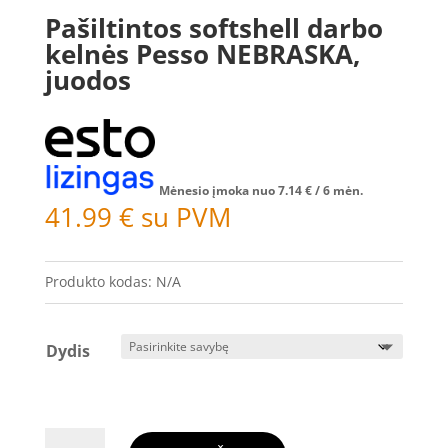
Pašiltintos softshell darbo
kelnės Pesso NEBRASKA,
juodos
Mėnesio įmoka nuo
7.14
€
/ 6 mėn.
41.99
€
su PVM
Produkto kodas:
N/A
Dydis
produkto