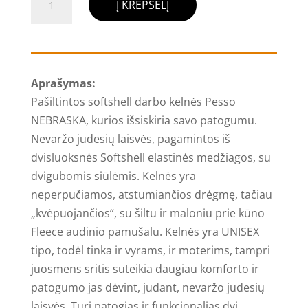
Į KREPŠELĮ
kiekis:
Pašiltintos
softshell
darbo
Aprašymas:
kelnės
Pašiltintos softshell darbo kelnės Pesso
Pesso
NEBRASKA, kurios išsiskiria savo patogumu.
NEBRASKA,
Nevaržo judesių laisvės, pagamintos iš
juodos
dvisluoksnės Softshell elastinės medžiagos, su
dvigubomis siūlėmis. Kelnės yra
neperpučiamos, atstumiančios drėgmę, tačiau
„kvėpuojančios“, su šiltu ir maloniu prie kūno
Fleece audinio pamušalu. Kelnės yra UNISEX
tipo, todėl tinka ir vyrams, ir moterims, tampri
juosmens sritis suteikia daugiau komforto ir
patogumo jas dėvint, judant, nevaržo judesių
laisvės. Turi patogias ir funkcionalias dvi