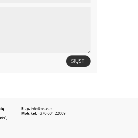
SIŲSTI
kių
El. p.
info@osus.lt
Mob. tel.
+370 601 22009
nis“,