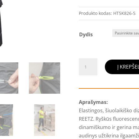
Produkto kodas:
HT5K826-S
Dydis
produkto
Į KREPŠEL
kiekis:
Elastiniai
darbo
bridžai
Aprašymas:
REETZ
Elastingos, šiuolaikiško d
REETZ. Ryškūs fluorescenci
dinamiškumo ir gerina ma
audinys užtikrina ilgaamž