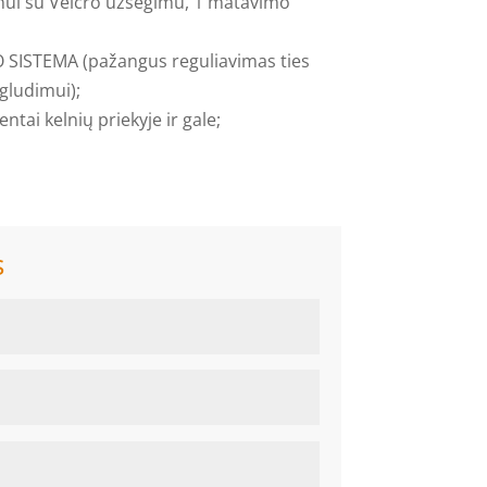
onui su Velcro užsegimu, 1 matavimo
SISTEMA (pažangus reguliavimas ties
gludimui);
ntai kelnių priekyje ir gale;
s