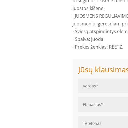
užsegimu, 1 kišenė telef
juostos kišenė.
· JUOSMENS REGULIAVIMO 
juosmeniu, geresniam pri
· Šviesą atspindintys eleme
· Spalva: juoda.
· Prekės ženklas: REETZ.
Jūsų klausima