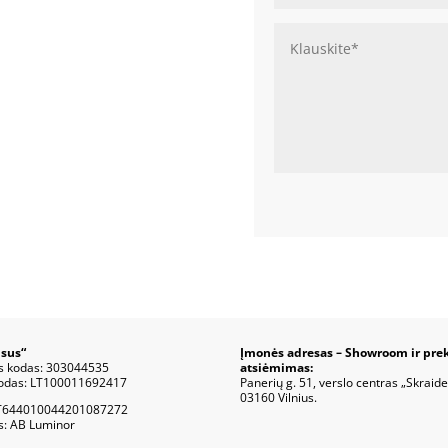
sus“
Įmonės adresas – Showroom ir pre
s kodas: 303044535
atsiėmimas:
odas: LT100011692417
Panerių g. 51, verslo centras „Skraide
03160 Vilnius.
T644010044201087272
s: AB Luminor