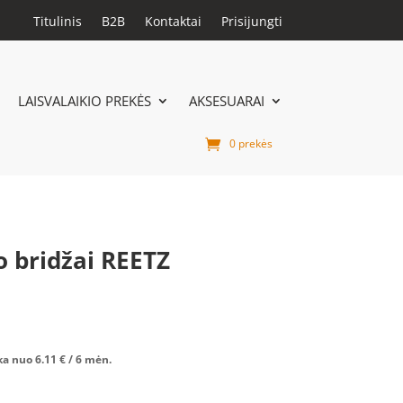
Titulinis
B2B
Kontaktai
Prisijungti
LAISVALAIKIO PREKĖS
AKSESUARAI
0 prekės
o bridžai REETZ
ka nuo
6.11
€
/ 6 mėn.