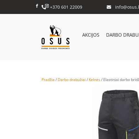
+370 601 22009
info@osus.l


AKCIJOS
DARBO DRABUŽ
Pradžia
/
Darbo drabužiai
/
Kelnės
/ Elastiniai darbo bri