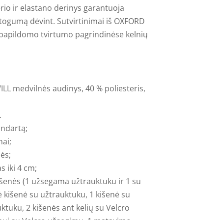
rio ir elastano derinys garantuoja
togumą dėvint. Sutvirtinimai iš OXFORD
papildomo tvirtumo pagrindinėse kelnių
ILL medvilnės audinys, 40 % poliesteris,
.
andartą;
ai;
lės;
s iki 4 cm;
kišenės (1 užsegama užtrauktuku ir 1 su
 kišenė su užtrauktuku, 1 kišenė su
ktuku, 2 kišenės ant kelių su Velcro