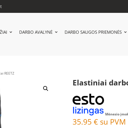
t
IAI
DARBO AVALYNĖ
DARBO SAUGOS PRIEMONĖS
džai REETZ
Elastiniai darb
Mėnesio įmo
35.95
€
su PVM