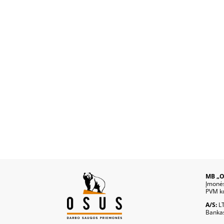
MB „O
Įmonė
PVM k
A/S:
L
Banka