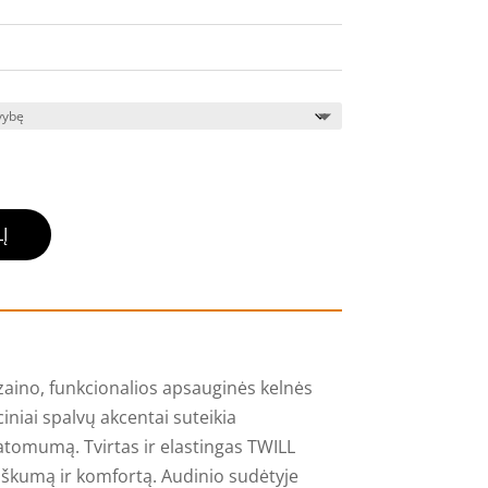
Į
izaino, funkcionalios apsauginės kelnės
niai spalvų akcentai suteikia
tomumą. Tvirtas ir elastingas TWILL
iškumą ir komfortą. Audinio sudėtyje