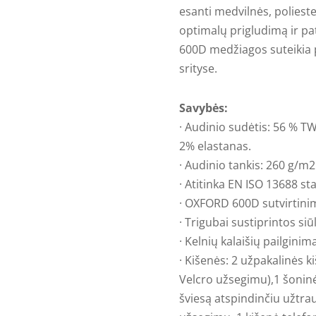
esanti medvilnės, polieste
optimalų prigludimą ir pa
600D medžiagos suteikia 
srityse.
Savybės:
· Audinio sudėtis: 56 % TW
2% elastanas.
· Audinio tankis: 260 g/m2
· Atitinka EN ISO 13688 st
· OXFORD 600D sutvirtinim
· Trigubai sustiprintos siū
· Kelnių kalaišių pailginima
· Kišenės: 2 užpakalinės 
Velcro užsegimu),1 šoninė
šviesą atspindinčiu užtrau