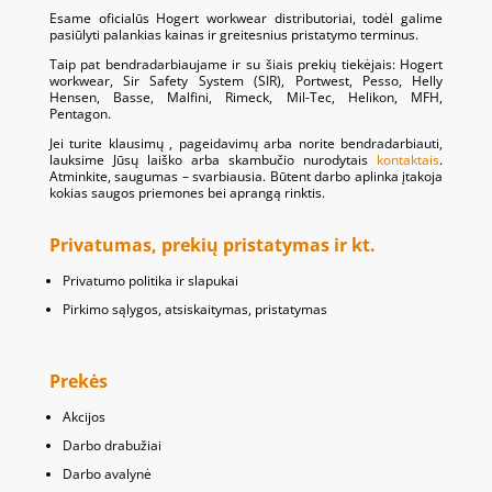
Esame oficialūs Hogert workwear distributoriai, todėl galime
pasiūlyti palankias kainas ir greitesnius pristatymo terminus.
Taip pat bendradarbiaujame ir su šiais prekių tiekėjais: Hogert
workwear, Sir Safety System (SIR), Portwest, Pesso, Helly
Hensen, Basse, Malfini, Rimeck, Mil-Tec, Helikon, MFH,
Pentagon.
Jei turite klausimų , pageidavimų arba norite bendradarbiauti,
lauksime Jūsų laiško arba skambučio nurodytais
kontaktais
.
Atminkite, saugumas – svarbiausia. Būtent darbo aplinka įtakoja
kokias saugos priemones bei aprangą rinktis.
Privatumas, prekių pristatymas ir kt.
Privatumo politika ir slapukai
Pirkimo sąlygos, atsiskaitymas, pristatymas
Prekės
Akcijos
Darbo drabužiai
Darbo avalynė