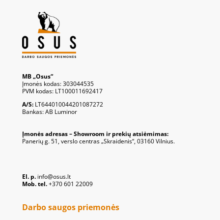
MB „Osus“
Įmonės kodas: 303044535
PVM kodas: LT100011692417
A/S:
LT644010044201087272
Bankas: AB Luminor
Įmonės adresas – Showroom ir prekių atsiėmimas:
Panerių g. 51, verslo centras „Skraidenis“, 03160 Vilnius.
El. p.
info@osus.lt
Mob. tel.
+370 601 22009
Darbo saugos priemonės