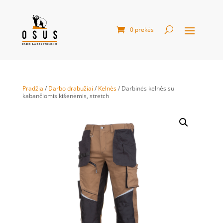
0 prekės
Pradžia
/
Darbo drabužiai
/
Kelnės
/ Darbinės kelnės su
kabančiomis kišenėmis, stretch