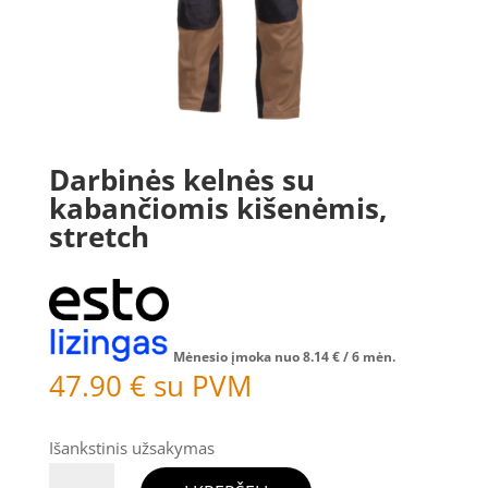
Darbinės kelnės su
kabančiomis kišenėmis,
stretch
Mėnesio įmoka nuo
8.14
€
/ 6 mėn.
47.90
€
su PVM
Išankstinis užsakymas
produkto