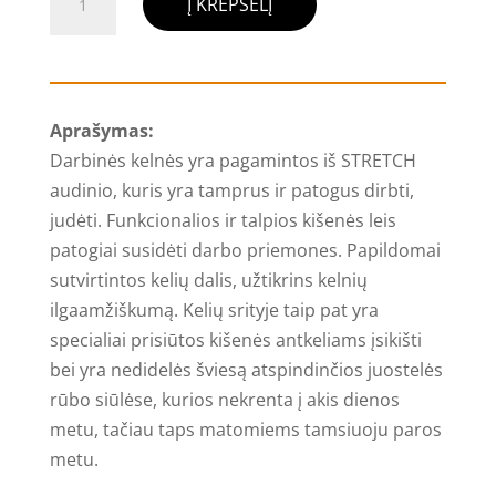
Į KREPŠELĮ
kiekis:
Darbinės
kelnės
su
Aprašymas:
kabančiomis
Darbinės kelnės yra pagamintos iš STRETCH
kišenėmis,
audinio, kuris yra tamprus ir patogus dirbti,
stretch
judėti. Funkcionalios ir talpios kišenės leis
patogiai susidėti darbo priemones. Papildomai
sutvirtintos kelių dalis, užtikrins kelnių
ilgaamžiškumą. Kelių srityje taip pat yra
specialiai prisiūtos kišenės antkeliams įsikišti
bei yra nedidelės šviesą atspindinčios juostelės
rūbo siūlėse, kurios nekrenta į akis dienos
metu, tačiau taps matomiems tamsiuoju paros
metu.