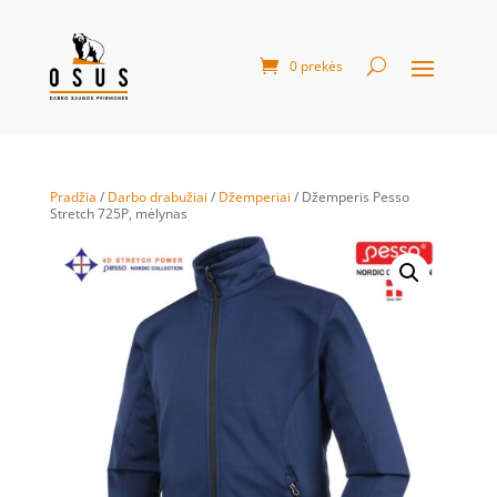
0 prekės
Pradžia
/
Darbo drabužiai
/
Džemperiai
/ Džemperis Pesso
Stretch 725P, mėlynas