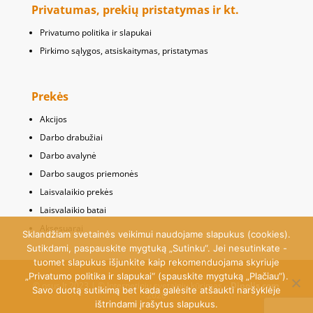
Privatumas, prekių pristatymas ir kt.
Privatumo politika ir slapukai
Pirkimo sąlygos, atsiskaitymas, pristatymas
Prekės
Akcijos
Darbo drabužiai
Darbo avalynė
Darbo saugos priemonės
Laisvalaikio prekės
Laisvalaikio batai
Aksesuarai
Sklandžiam svetainės veikimui naudojame slapukus (cookies).
Sutikdami, paspauskite mygtuką „Sutinku“. Jei nesutinkate -
tuomet slapukus išjunkite kaip rekomenduojama skyriuje
„Privatumo politika ir slapukai“ (spauskite mygtuką „Plačiau“).
© osus.lt 2023 | © Internetinių svetainių kūrimas –
Dipolis.com
Savo duotą sutikimą bet kada galėsite atšaukti naršyklėje
2020
ištrindami įrašytus slapukus.