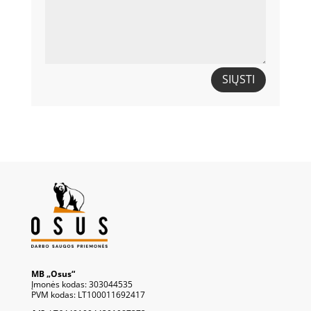
SIŲSTI
MB „Osus“
Įmonės kodas: 303044535
PVM kodas: LT100011692417