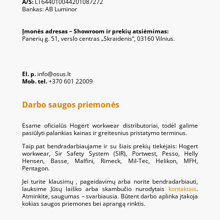
A/S:
LT644010044201087272
Bankas: AB Luminor
Įmonės adresas – Showroom ir prekių atsiėmimas:
Panerių g. 51, verslo centras „Skraidenis“, 03160 Vilnius.
El. p.
info@osus.lt
Mob. tel.
+370 601 22009
Darbo saugos priemonės
Esame oficialūs Hogert workwear distributoriai, todėl galime
pasiūlyti palankias kainas ir greitesnius pristatymo terminus.
Taip pat bendradarbiaujame ir su šiais prekių tiekėjais: Hogert
workwear, Sir Safety System (SIR), Portwest, Pesso, Helly
Hensen, Basse, Malfini, Rimeck, Mil-Tec, Helikon, MFH,
Pentagon.
Jei turite klausimų , pageidavimų arba norite bendradarbiauti,
lauksime Jūsų laiško arba skambučio nurodytais
kontaktais
.
Atminkite, saugumas – svarbiausia. Būtent darbo aplinka įtakoja
kokias saugos priemones bei aprangą rinktis.