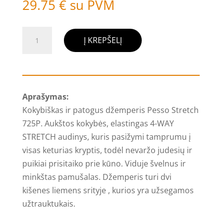
29.75
€
su PVM
produkto
Į KREPŠELĮ
kiekis:
Džemperis
Pesso
Stretch
Aprašymas:
725P,
Kokybiškas ir patogus džemperis Pesso Stretch
mėlynas
725P. Aukštos kokybės, elastingas 4-WAY
STRETCH audinys, kuris pasižymi tamprumu į
visas keturias kryptis, todėl nevaržo judesių ir
puikiai prisitaiko prie kūno. Viduje švelnus ir
minkštas pamušalas. Džemperis turi dvi
kišenes liemens srityje , kurios yra užsegamos
užtrauktukais.