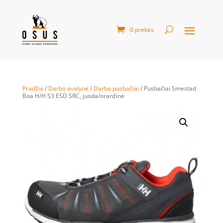
0 prekės
Pradžia
/
Darbo avalynė
/
Darbo pusbačiai
/ Pusbačiai Smestad
Boa H/H S3 ESD SRC, juoda/oranžinė