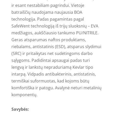
ir esant nestabiliam pagrindui. Vietoje
batraiščių naudojama naujausia BOA
technologija. Padas pagamintas pagal
SafeWent technologiją iš trijų sluoksnių – EVA
medžiagos, aukščiausio tankumo PU/NITRILE.
Geras atsparumas naftos produktams,
riebalams, antistatinis (ESD), atsparus slydimui
(SRC) ir pritaikytas net sudėtingoms darbo
sąlygoms. Padidintai apsaugai padas turi
lengvą ir lankstų nepraduriamą Kevlar tipo
intarpą. Vidpadis antibakterinis, antistatinis,
termiškai suformuotas, kad kojoms būtų
komfortiška ir patogu. Avalynė neturi metalinių
komponentų.
Savybės: