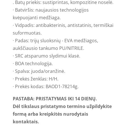
. Batų priekis: sustiprintas, kompozitine noselė.
· Batviršis: naujausios technologijos
kvėpuojanti medžiaga.
· Vidpadis: antibakterinis, antistatinis, termiškai
suformuotas.
· Padas: trijų sluoksnių - EVA medžiagos,
aukščiausio tankumo PU/NITRILE.
· SRC atsparumo slydimui klasė.
· BOA technologija.
· Spalva: juoda/oranžinė.
· Prekės ženklas: H/H.
· Prekės kodas: BAOD1-78214g.
PASTABA: PRISTATYMAS IKI 14 DIENŲ.
Dėl tikslaus pristatymo termino užpildykite
formą arba kreipkitės nurodytais
kontaktais.