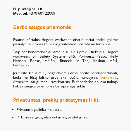
El. p.
info@osus.lt
Mob. tel.
+370 601 22009
Darbo saugos priemonės
Esame oficialūs Hogert workwear distributoriai, todėl galime
pasiūlyti palankias kainas ir greitesnius pristatymo terminus.
Taip pat bendradarbiaujame ir su šiais prekių tiekėjais: Hogert
workwear, Sir Safety System (SIR), Portwest, Pesso, Helly
Hensen, Basse, Malfini, Rimeck, Mil-Tec, Helikon, MFH,
Pentagon.
Jei turite klausimų , pageidavimų arba norite bendradarbiauti,
lauksime Jūsų laiško arba skambučio nurodytais
kontaktais
.
Atminkite, saugumas – svarbiausia. Būtent darbo aplinka įtakoja
kokias saugos priemones bei aprangą rinktis.
Privatumas, prekių pristatymas ir kt.
Privatumo politika ir slapukai
Pirkimo sąlygos, atsiskaitymas, pristatymas