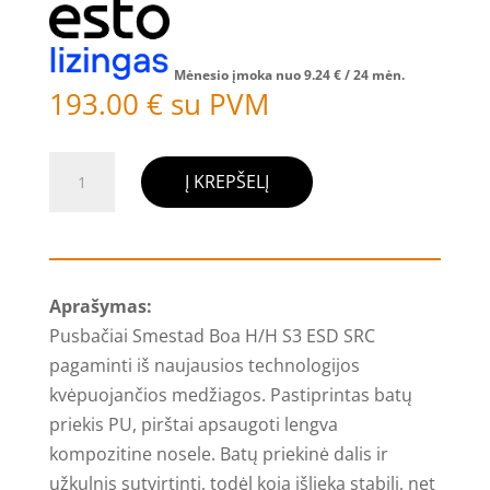
Mėnesio įmoka nuo
9.24
€
/ 24 mėn.
193.00
€
su PVM
produkto
Į KREPŠELĮ
kiekis:
Pusbačiai
Smestad
Boa
Aprašymas:
H/H
Pusbačiai Smestad Boa H/H S3 ESD SRC
S3
pagaminti iš naujausios technologijos
ESD
kvėpuojančios medžiagos. Pastiprintas batų
SRC,
priekis PU, pirštai apsaugoti lengva
juoda/oranžinė
kompozitine nosele. Batų priekinė dalis ir
užkulnis sutvirtinti, todėl koja išlieka stabili, net