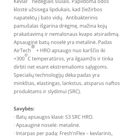
Kevlar
nedegiais siūlais. Papildoma odos
klostė užsisega lipdukais, kad žiežirbos
napatektų į bato vidų. Antibakterinis
pamušalas išgarina drėgmę, mažina kojų
prakaitavimą ir nemalonaus kvapo atsiradimą.
Apsauginė batų noselė yra metalinė. Padas
®
AirTech
+ HRO apsaugo nuo karščio iki
o
+300
C temperatūros, yra ilgaamžis ir tinka
dirbti net esant ekstremalioms sąlygoms.
Specialių technologijų dėka padas yra
minkštas, elastingas, lankstus, atsparus naftos
produktams ir slydimui (SRC).
Savybės:
· Batų apsaugos klasė: S3 SRC HRO.
· Apsauginė noselė: metalinė.
· Intarpas per padą: Fresh’nFlex – kevlarinis,