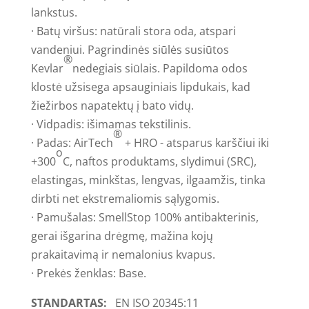
lankstus.
· Batų viršus: natūrali stora oda, atspari
vandeniui. Pagrindinės siūlės susiūtos
®
Kevlar
nedegiais siūlais. Papildoma odos
klostė užsisega apsauginiais lipdukais, kad
žiežirbos napatektų į bato vidų.
· Vidpadis: išimamas tekstilinis.
®
· Padas: AirTech
+ HRO - atsparus karščiui iki
o
+300
C, naftos produktams, slydimui (SRC),
elastingas, minkštas, lengvas, ilgaamžis, tinka
dirbti net ekstremaliomis sąlygomis.
· Pamušalas: SmellStop 100% antibakterinis,
gerai išgarina drėgmę, mažina kojų
prakaitavimą ir nemalonius kvapus.
· Prekės ženklas: Base.
STANDARTAS:
EN ISO 20345:11