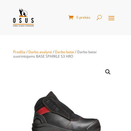
0 prekės
Pradžia
/
Darbo avalynė
/
Darbo batai
/ Darbo batai
suvirintojams BASE SPARKLE S3 HRO