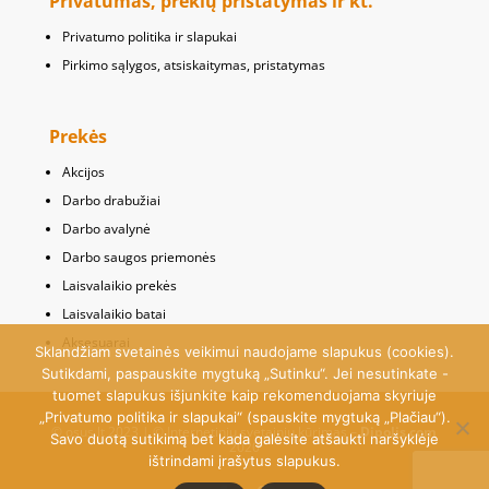
Privatumas, prekių pristatymas ir kt.
Privatumo politika ir slapukai
Pirkimo sąlygos, atsiskaitymas, pristatymas
Prekės
Akcijos
Darbo drabužiai
Darbo avalynė
Darbo saugos priemonės
Laisvalaikio prekės
Laisvalaikio batai
Aksesuarai
Sklandžiam svetainės veikimui naudojame slapukus (cookies).
Sutikdami, paspauskite mygtuką „Sutinku“. Jei nesutinkate -
tuomet slapukus išjunkite kaip rekomenduojama skyriuje
„Privatumo politika ir slapukai“ (spauskite mygtuką „Plačiau“).
© osus.lt 2023 | © Internetinių svetainių kūrimas –
Dipolis.com
Savo duotą sutikimą bet kada galėsite atšaukti naršyklėje
2020
ištrindami įrašytus slapukus.