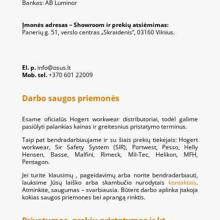
Bankas: AB Luminor
Įmonės adresas – Showroom ir prekių atsiėmimas:
Panerių g. 51, verslo centras „Skraidenis“, 03160 Vilnius.
El. p.
info@osus.lt
Mob. tel.
+370 601 22009
Darbo saugos priemonės
Esame oficialūs Hogert workwear distributoriai, todėl galime
pasiūlyti palankias kainas ir greitesnius pristatymo terminus.
Taip pat bendradarbiaujame ir su šiais prekių tiekėjais: Hogert
workwear, Sir Safety System (SIR), Portwest, Pesso, Helly
Hensen, Basse, Malfini, Rimeck, Mil-Tec, Helikon, MFH,
Pentagon.
Jei turite klausimų , pageidavimų arba norite bendradarbiauti,
lauksime Jūsų laiško arba skambučio nurodytais
kontaktais
.
Atminkite, saugumas – svarbiausia. Būtent darbo aplinka įtakoja
kokias saugos priemones bei aprangą rinktis.