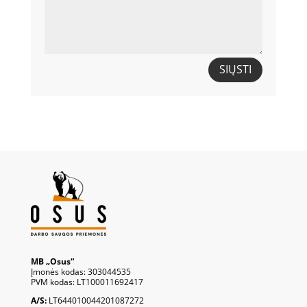
SIŲSTI
MB „Osus“
Įmonės kodas: 303044535
PVM kodas: LT100011692417
A/S:
LT644010044201087272