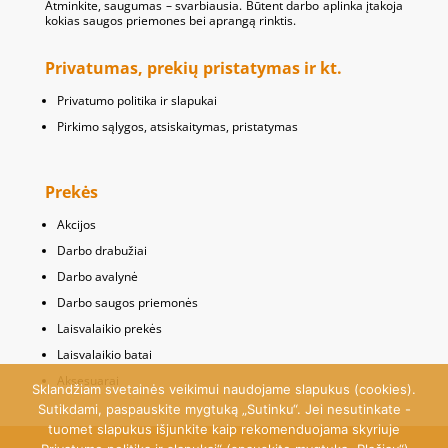
Atminkite, saugumas – svarbiausia. Būtent darbo aplinka įtakoja
kokias saugos priemones bei aprangą rinktis.
Privatumas, prekių pristatymas ir kt.
Privatumo politika ir slapukai
Pirkimo sąlygos, atsiskaitymas, pristatymas
Prekės
Akcijos
Darbo drabužiai
Darbo avalynė
Darbo saugos priemonės
Laisvalaikio prekės
Laisvalaikio batai
Aksesuarai
Sklandžiam svetainės veikimui naudojame slapukus (cookies).
Sutikdami, paspauskite mygtuką „Sutinku“. Jei nesutinkate -
tuomet slapukus išjunkite kaip rekomenduojama skyriuje