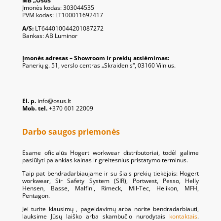
MB „Osus“
Įmonės kodas: 303044535
PVM kodas: LT100011692417
A/S:
LT644010044201087272
Bankas: AB Luminor
Įmonės adresas – Showroom ir prekių atsiėmimas:
Panerių g. 51, verslo centras „Skraidenis“, 03160 Vilnius.
El. p.
info@osus.lt
Mob. tel.
+370 601 22009
Darbo saugos priemonės
Esame oficialūs Hogert workwear distributoriai, todėl galime
pasiūlyti palankias kainas ir greitesnius pristatymo terminus.
Taip pat bendradarbiaujame ir su šiais prekių tiekėjais: Hogert
workwear, Sir Safety System (SIR), Portwest, Pesso, Helly
Hensen, Basse, Malfini, Rimeck, Mil-Tec, Helikon, MFH,
Pentagon.
Jei turite klausimų , pageidavimų arba norite bendradarbiauti,
lauksime Jūsų laiško arba skambučio nurodytais
kontaktais
.