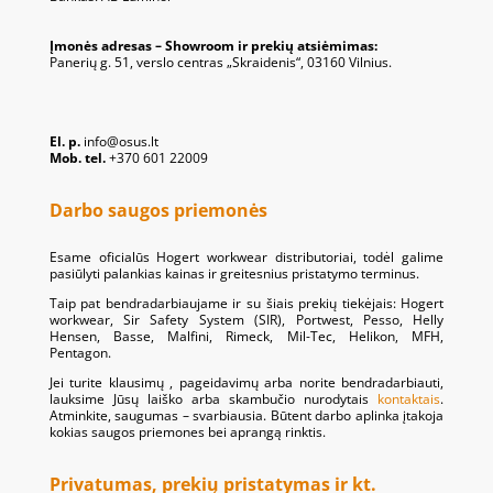
Įmonės adresas – Showroom ir prekių atsiėmimas:
Panerių g. 51, verslo centras „Skraidenis“, 03160 Vilnius.
El. p.
info@osus.lt
Mob. tel.
+370 601 22009
Darbo saugos priemonės
Esame oficialūs Hogert workwear distributoriai, todėl galime
pasiūlyti palankias kainas ir greitesnius pristatymo terminus.
Taip pat bendradarbiaujame ir su šiais prekių tiekėjais: Hogert
workwear, Sir Safety System (SIR), Portwest, Pesso, Helly
Hensen, Basse, Malfini, Rimeck, Mil-Tec, Helikon, MFH,
Pentagon.
Jei turite klausimų , pageidavimų arba norite bendradarbiauti,
lauksime Jūsų laiško arba skambučio nurodytais
kontaktais
.
Atminkite, saugumas – svarbiausia. Būtent darbo aplinka įtakoja
kokias saugos priemones bei aprangą rinktis.
Privatumas, prekių pristatymas ir kt.