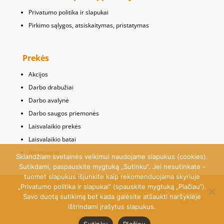
Privatumo politika ir slapukai
Pirkimo sąlygos, atsiskaitymas, pristatymas
Prekės
Akcijos
Darbo drabužiai
Darbo avalynė
Darbo saugos priemonės
Laisvalaikio prekės
Laisvalaikio batai
Aksesuarai
Sklandžiam svetainės veikimui naudojame slapukus (cookies).
Sutikdami, paspauskite mygtuką „Sutinku“. Jei nesutinkate -
tuomet slapukus išjunkite kaip rekomenduojama skyriuje
„Privatumo politika ir slapukai“ (spauskite mygtuką „Plačiau“).
© osus.lt 2023 | © Internetinių svetainių kūrimas –
Dipolis.com
Savo duotą sutikimą bet kada galėsite atšaukti naršyklėje
2020
ištrindami įrašytus slapukus.
Sutinku
Plačiau