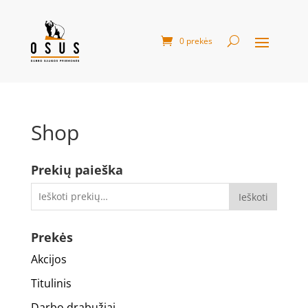
0 prekės
Shop
Prekių paieška
Ieškoti
Prekės
Akcijos
Titulinis
Darbo drabužiai