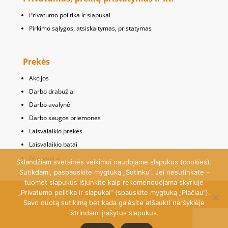
Privatumo politika ir slapukai
Pirkimo sąlygos, atsiskaitymas, pristatymas
Prekės
Akcijos
Darbo drabužiai
Darbo avalynė
Darbo saugos priemonės
Laisvalaikio prekės
Laisvalaikio batai
Aksesuarai
Sklandžiam svetainės veikimui naudojame slapukus (cookies).
Sutikdami, paspauskite mygtuką „Sutinku“. Jei nesutinkate -
tuomet slapukus išjunkite kaip rekomenduojama skyriuje
„Privatumo politika ir slapukai“ (spauskite mygtuką „Plačiau“).
© osus.lt 2023 | © Internetinių svetainių kūrimas –
Dipolis.com
Savo duotą sutikimą bet kada galėsite atšaukti naršyklėje
2020
ištrindami įrašytus slapukus.