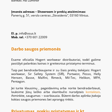
Bankas: AB Luminor
Įmonės adresas – Showroom ir prekių atsiėmimas:
Panerių g. 51, verslo centras „Skraidenis“, 03160 Vilnius.
El. p.
info@osus.lt
Mob. tel.
+370 601 22009
Darbo saugos priemonės
Esame oficialūs Hogert workwear distributoriai, todėl galime
pasiūlyti palankias kainas ir greitesnius pristatymo terminus.
Taip pat bendradarbiaujame ir su šiais prekių tiekėjais: Hogert
workwear, Sir Safety System (SIR), Portwest, Pesso, Helly
Hensen, Basse, Malfini, Rimeck, Mil-Tec, Helikon, MFH,
Pentagon.
Jei turite klausimų , pageidavimų arba norite bendradarbiauti,
lauksime Jūsų laiško arba skambučio nurodytais
kontaktais
.
Atminkite, saugumas – svarbiausia. Būtent darbo aplinka įtakoja
kokias saugos priemones bei aprangą rinktis.
Privatumas, prekių pristatymas ir kt.