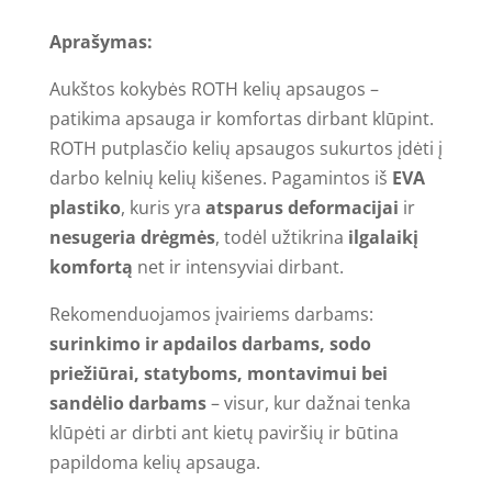
kelių
Aprašymas:
apsaugos,
juoda
Aukštos kokybės ROTH kelių apsaugos –
(2
patikima apsauga ir komfortas dirbant klūpint.
vnt./pak.)
ROTH putplasčio kelių apsaugos sukurtos įdėti į
darbo kelnių kelių kišenes. Pagamintos iš
EVA
plastiko
, kuris yra
atsparus deformacijai
ir
nesugeria drėgmės
, todėl užtikrina
ilgalaikį
komfortą
net ir intensyviai dirbant.
Rekomenduojamos įvairiems darbams:
surinkimo ir apdailos darbams, sodo
priežiūrai, statyboms, montavimui bei
sandėlio darbams
– visur, kur dažnai tenka
klūpėti ar dirbti ant kietų paviršių ir būtina
papildoma kelių apsauga.