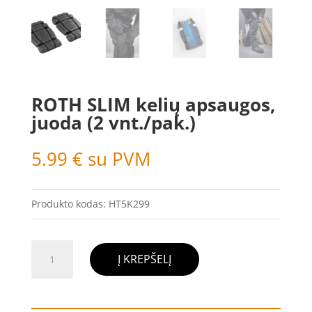
ROTH SLIM kelių apsaugos,
juoda (2 vnt./pak.)
5.99
€
su PVM
Produkto kodas:
HT5K299
produkto
Į KREPŠELĮ
kiekis:
ROTH
SLIM