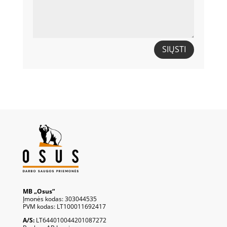
SIŲSTI
MB „Osus“
Įmonės kodas: 303044535
PVM kodas: LT100011692417
A/S:
LT644010044201087272