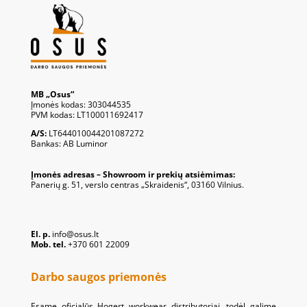
MB „Osus“
Įmonės kodas: 303044535
PVM kodas: LT100011692417
A/S:
LT644010044201087272
Bankas: AB Luminor
Įmonės adresas – Showroom ir prekių atsiėmimas:
Panerių g. 51, verslo centras „Skraidenis“, 03160 Vilnius.
El. p.
info@osus.lt
Mob. tel.
+370 601 22009
Darbo saugos priemonės
Esame oficialūs Hogert workwear distributoriai, todėl galime