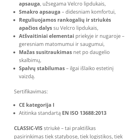
apsauga
, užsegama Velcro lipdukais,
Smakro apsauga
– didesniam komfortui,
Reguliuojamos rankogalių ir striukės
apačios dalys
su Velcro lipdukais,
Atšvaitiniai elementai
priekyje ir nugaroje –
geresniam matomumui ir saugumui,
Mažas susitraukimas
net po daugelio
skalbimų,
Spalvų stabilumas
– ilgai išlaiko estetinį
vaizdą.
Sertifikavimas:
CE kategorija I
Atitinka standartą
EN ISO 13688:2013
CLASSIC-VIS
striukė – tai praktiškas
pasirinkimas tiek statybose, tiek logistikos, tiek