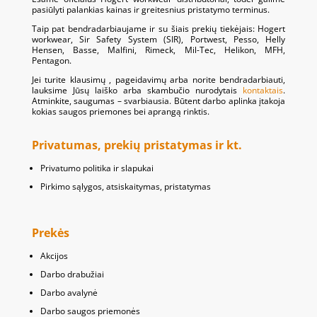
pasiūlyti palankias kainas ir greitesnius pristatymo terminus.
Taip pat bendradarbiaujame ir su šiais prekių tiekėjais: Hogert
workwear, Sir Safety System (SIR), Portwest, Pesso, Helly
Hensen, Basse, Malfini, Rimeck, Mil-Tec, Helikon, MFH,
Pentagon.
Jei turite klausimų , pageidavimų arba norite bendradarbiauti,
lauksime Jūsų laiško arba skambučio nurodytais
kontaktais
.
Atminkite, saugumas – svarbiausia. Būtent darbo aplinka įtakoja
kokias saugos priemones bei aprangą rinktis.
Privatumas, prekių pristatymas ir kt.
Privatumo politika ir slapukai
Pirkimo sąlygos, atsiskaitymas, pristatymas
Prekės
Akcijos
Darbo drabužiai
Darbo avalynė
Darbo saugos priemonės