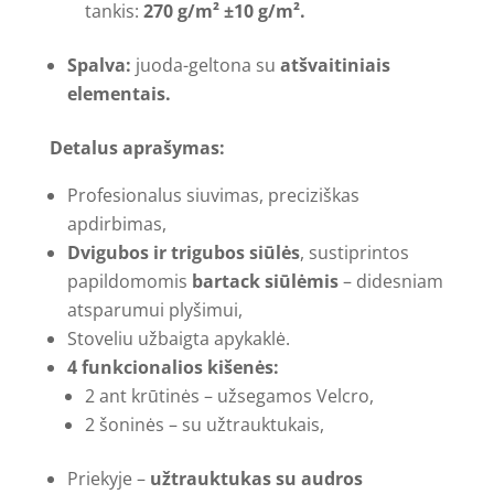
tankis:
270 g/m² ±10 g/m².
Spalva:
juoda-geltona su
atšvaitiniais
elementais.
Detalus aprašymas:
Profesionalus siuvimas, preciziškas
apdirbimas,
Dvigubos ir trigubos siūlės
, sustiprintos
papildomomis
bartack siūlėmis
– didesniam
atsparumui plyšimui,
Stoveliu užbaigta apykaklė.
4 funkcionalios kišenės:
2 ant krūtinės – užsegamos Velcro,
2 šoninės – su užtrauktukais,
Priekyje –
užtrauktukas su audros