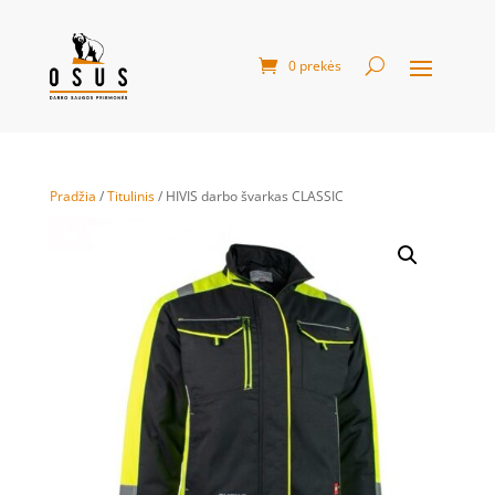
0 prekės
Pradžia
/
Titulinis
/ HIVIS darbo švarkas CLASSIC