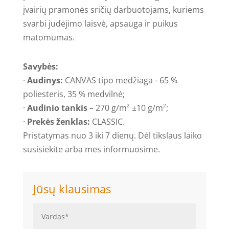
įvairių pramonės sričių darbuotojams, kuriems
svarbi judėjimo laisvė, apsauga ir puikus
matomumas.
Savybės:
·
Audinys:
CANVAS tipo medžiaga - 65 %
poliesteris, 35 % medvilnė;
·
Audinio tankis
– 270 g/m² ±10 g/m²;
·
Prekės ženklas:
CLASSIC.
Pristatymas nuo 3 iki 7 dienų. Dėl tikslaus laiko
susisiekite arba mes informuosime.
Jūsų klausimas