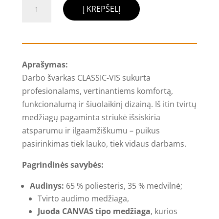
produkto
Į KREPŠELĮ
kiekis:
HIVIS
darbo
švarkas
Aprašymas:
CLASSIC
Darbo švarkas CLASSIC-VIS sukurta
profesionalams, vertinantiems komfortą,
funkcionalumą ir šiuolaikinį dizainą. Iš itin tvirtų
medžiagų pagaminta striukė išsiskiria
atsparumu ir ilgaamžiškumu – puikus
pasirinkimas tiek lauko, tiek vidaus darbams.
Pagrindinės savybės:
Audinys:
65 % poliesteris, 35 % medvilnė;
Tvirto audimo medžiaga,
Juoda CANVAS tipo medžiaga
, kurios