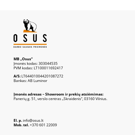
MB „Osus“
Įmonės kodas: 303044535
PVM kodas: LT100011692417
A/S:
LT644010044201087272
Bankas: AB Luminor
Įmonės adresas – Showroom ir prekių atsiėmimas:
Panerių g. 51, verslo centras „Skraidenis“, 03160 Vilnius.
El. p.
info@osus.lt
Mob. tel.
+370 601 22009