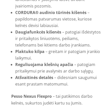
įvairiomis pozomis.
CORDURA® audinio tūrinės kišenės
–
papildomas patvarumas vietose, kuriose
kelnės dėvisi labiausiai.
Daugiafunkcės kišenės
– patogiai išdėstytos
ir pritaikytos liniuotėms, peiliams,
telefonams bei kitiems darbo įrankiams.
Plaktuko kilpa
– greitam ir patogiam įrankio
laikymui.
Reguliuojama klešnių apačia
– patogiam
pritaikymui prie avalynės ar darbo sąlygų.
Atšvaitinės detalės
– didesniam saugumui
esant prastam matomumui.
Pesso Nexus Flexpro
– tai patikimos darbo
kelnės, sukurtos judėti kartu su Jumis.