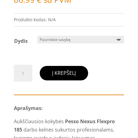
Produkto kodas:
N/A
Dydis
produkto
Į KREPŠELĮ
kiekis:
Darbo
kelnės
Pesso
Aprašymas:
Nexus
Flexpro185,
Aukščiausios kokybės
Pesso Nexus Flexpro
Olive
185
darbo kelnės sukurtos profesionalams,
Green