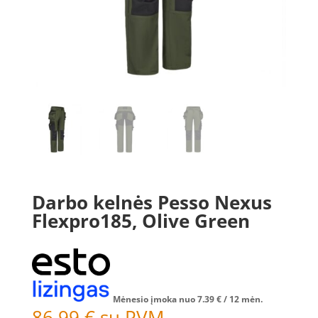
Darbo kelnės Pesso Nexus
Flexpro185, Olive Green
Mėnesio įmoka nuo
7.39
€
/ 12 mėn.
86.99
€
su PVM