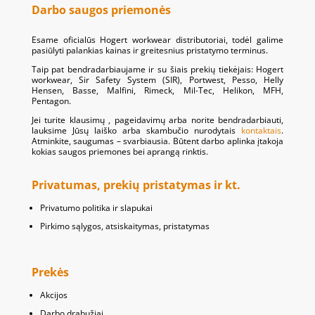
Darbo saugos priemonės
Esame oficialūs Hogert workwear distributoriai, todėl galime
pasiūlyti palankias kainas ir greitesnius pristatymo terminus.
Taip pat bendradarbiaujame ir su šiais prekių tiekėjais: Hogert
workwear, Sir Safety System (SIR), Portwest, Pesso, Helly
Hensen, Basse, Malfini, Rimeck, Mil-Tec, Helikon, MFH,
Pentagon.
Jei turite klausimų , pageidavimų arba norite bendradarbiauti,
lauksime Jūsų laiško arba skambučio nurodytais
kontaktais
.
Atminkite, saugumas – svarbiausia. Būtent darbo aplinka įtakoja
kokias saugos priemones bei aprangą rinktis.
Privatumas, prekių pristatymas ir kt.
Privatumo politika ir slapukai
Pirkimo sąlygos, atsiskaitymas, pristatymas
Prekės
Akcijos
Darbo drabužiai