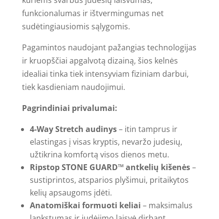
kuriems svarbus judesių laisvumas,
funkcionalumas ir ištvermingumas net
sudėtingiausiomis sąlygomis.
Pagamintos naudojant pažangias technologijas
ir kruopščiai apgalvotą dizainą, šios kelnės
idealiai tinka tiek intensyviam fiziniam darbui,
tiek kasdieniam naudojimui.
Pagrindiniai privalumai:
4-Way Stretch audinys
– itin tamprus ir
elastingas į visas kryptis, nevaržo judesių,
užtikrina komfortą visos dienos metu.
Ripstop STONE GUARD™ antkelių kišenės
–
sustiprintos, atsparios plyšimui, pritaikytos
kelių apsaugoms įdėti.
Anatomiškai formuoti keliai
– maksimalus
lankstumas ir judėjimo laisvė dirbant