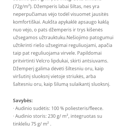
(72g/m²). Džemperis labai šiltas, nes yra
neperpučiamas vėjo todėl visuomet jausitės
komfortiškai. Aukšta apykaklė apsaugo kaklą
nuo vėjo, o pats džemperis ir trys kišenės
užsegamos užtrauktuku.Nešiojimo patogumui
užtikrinti riešo užsegimai reguliuojami, apačia
taip pat reguliuojama virvele. Papildomai
pritvirtinti Velcro lipdukai, skirti antsiuvams.
Džemperį galima dėvėti šiltesniu oru, kaip
viršutinį sluoksnį vietoje striukės, arba
šaltesniu oru, kaip šilumą sulaikantį sluoksnį.
Savybės:
· Audinio sudėtis: 100 % poliesteris/fleece.
· Audinio storis: 230 g/ m², integruotas su
tinkleliu 75 g/ m² .