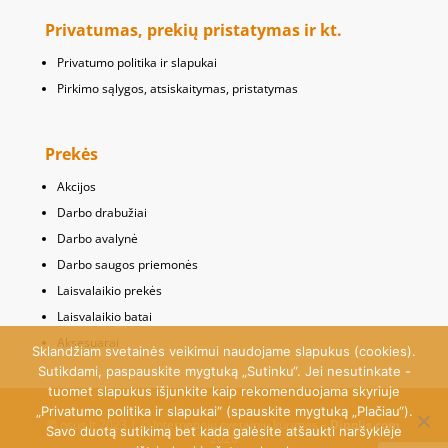
Privatumas, prekių pristatymas ir kt.
Privatumo politika ir slapukai
Pirkimo sąlygos, atsiskaitymas, pristatymas
Prekės
Akcijos
Darbo drabužiai
Darbo avalynė
Darbo saugos priemonės
Laisvalaikio prekės
Laisvalaikio batai
Aksesuarai
Sklandžiam svetainės veikimui naudojame slapukus (cookies).
Sutikdami, paspauskite mygtuką „Sutinku“. Jei nesutinkate -
tuomet slapukus išjunkite kaip rekomenduojama skyriuje
„Privatumo politika ir slapukai“ (spauskite mygtuką „Plačiau“).
© osus.lt 2023 | © Internetinių svetainių kūrimas –
Dipolis.com
Savo duotą sutikimą bet kada galėsite atšaukti naršyklėje
2020