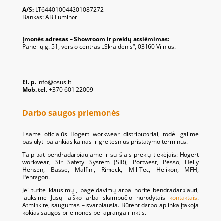
A/S:
LT644010044201087272
Bankas: AB Luminor
Įmonės adresas – Showroom ir prekių atsiėmimas:
Panerių g. 51, verslo centras „Skraidenis“, 03160 Vilnius.
El. p.
info@osus.lt
Mob. tel.
+370 601 22009
Darbo saugos priemonės
Esame oficialūs Hogert workwear distributoriai, todėl galime
pasiūlyti palankias kainas ir greitesnius pristatymo terminus.
Taip pat bendradarbiaujame ir su šiais prekių tiekėjais: Hogert
workwear, Sir Safety System (SIR), Portwest, Pesso, Helly
Hensen, Basse, Malfini, Rimeck, Mil-Tec, Helikon, MFH,
Pentagon.
Jei turite klausimų , pageidavimų arba norite bendradarbiauti,
lauksime Jūsų laiško arba skambučio nurodytais
kontaktais
.
Atminkite, saugumas – svarbiausia. Būtent darbo aplinka įtakoja
kokias saugos priemones bei aprangą rinktis.