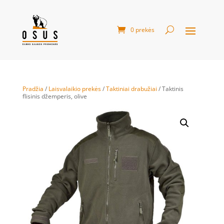
0 prekės
Pradžia
/
Laisvalaikio prekės
/
Taktiniai drabužiai
/ Taktinis
flisinis džemperis, olive