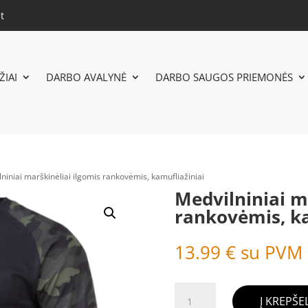
t
IAI
DARBO AVALYNĖ
DARBO SAUGOS PRIEMONĖS
niniai marškinėliai ilgomis rankovėmis, kamufliažiniai
Medvilniniai m
rankovėmis, ka
13.99
€
su PVM
produkto
Į KREPŠEL