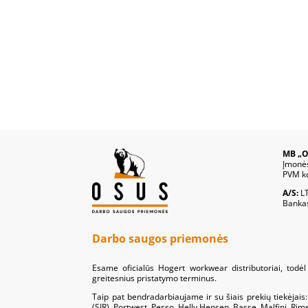
MB „O
Įmonė
PVM k
A/S:
L
Banka
Darbo saugos priemonės
Esame oficialūs Hogert workwear distributoriai, todėl 
greitesnius pristatymo terminus.
Taip pat bendradarbiaujame ir su šiais prekių tiekėjai
(SIR), Portwest, Pesso, Helly Hensen, Basse, Malfini, Ri