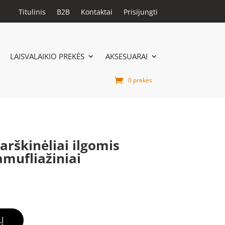
Titulinis
B2B
Kontaktai
Prisijungti
LAISVALAIKIO PREKĖS
AKSESUARAI
0 prekės
arškinėliai ilgomis
mufliažiniai
Į