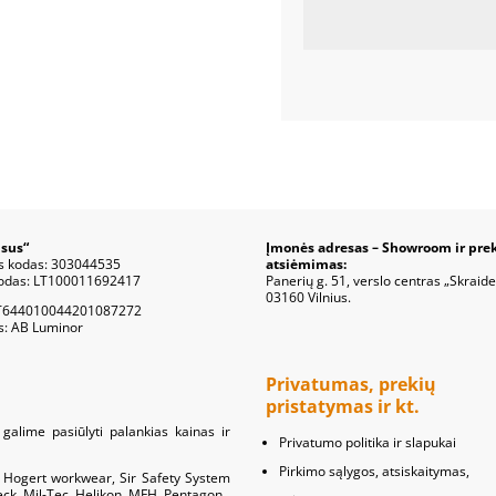
sus“
Įmonės adresas – Showroom ir pre
s kodas: 303044535
atsiėmimas:
odas: LT100011692417
Panerių g. 51, verslo centras „Skraide
03160 Vilnius.
T644010044201087272
s: AB Luminor
Privatumas, prekių
pristatymas ir kt.
galime pasiūlyti palankias kainas ir
Privatumo politika ir slapukai
Pirkimo sąlygos, atsiskaitymas,
s: Hogert workwear, Sir Safety System
meck, Mil-Tec, Helikon, MFH, Pentagon.