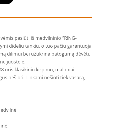
vėmis pasiūti iš medvilninio ‘’RING-
ymi dideliu tankiu, o tuo pačiu garantuoja
ą dilimui bei užtikrina patogumą dėvėti.
ine juostele.
uris klasikinio kirpimo, maloniai
ūs nešioti. Tinkami nešioti tiek vasarą,
edvilnė.
inė.