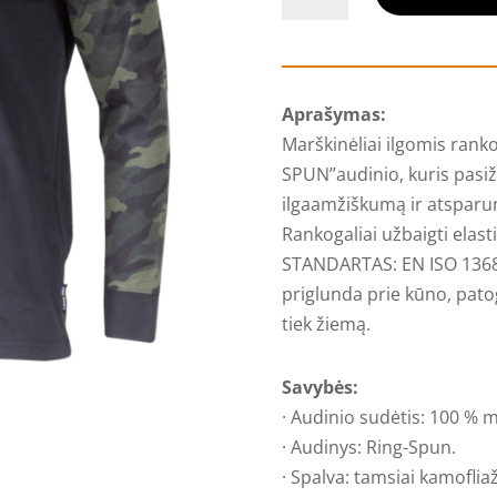
kiekis:
Medvilniniai
marškinėliai
ilgomis
Aprašymas:
rankovėmis,
Marškinėliai ilgomis ranko
kamufliažiniai
SPUN’’audinio, kuris pasiž
ilgaamžiškumą ir atsparum
Rankogaliai užbaigti elast
STANDARTAS: EN ISO 13688 
priglunda prie kūno, patog
tiek žiemą.
Savybės:
· Audinio sudėtis: 100 % m
· Audinys: Ring-Spun.
· Spalva: tamsiai kamofliaž