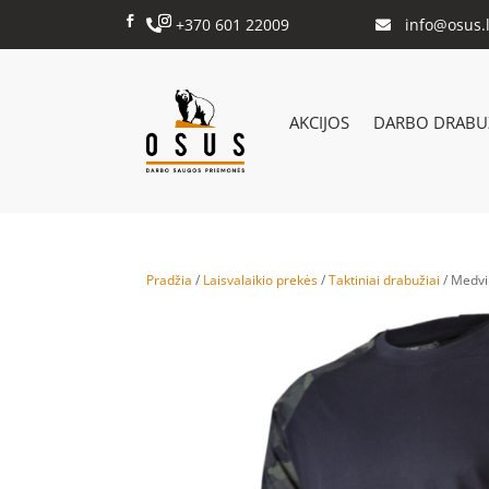
+370 601 22009
info@osus.l


AKCIJOS
DARBO DRABUŽ
Pradžia
/
Laisvalaikio prekės
/
Taktiniai drabužiai
/ Medvil