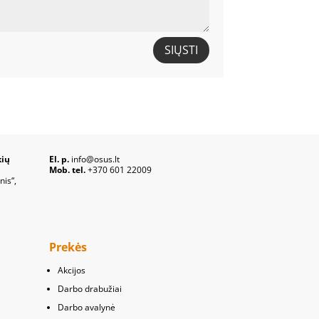
SIŲSTI
kių
El. p.
info@osus.lt
Mob. tel.
+370 601 22009
nis“,
Prekės
Akcijos
Darbo drabužiai
Darbo avalynė