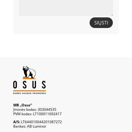
SIŲSTI
MB „Osus“
Įmonės kodas: 303044535
PVM kodas: LT100011692417
A/S:
LT644010044201087272
Bankas: AB Luminor