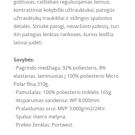
gobtuvas, raišteliais reguliuojamas liemuo,
kontrastiniai kokybiški užtrauktukai, patogūs
užtrauktukų traukikliai ir stilingos spalvotos
detalės. Striukė patogi, nevaržanti judesių, turi
itin patogias lenktas rankoves, kurios leidžia
laisvai judėti.
Savybės:
· Pagrindo medžiaga: 92% poliesteris, 8%
elastanas, laminuotas į 100% poliesterio Micro
Polar flisą 310g.
· Pamušalas: 100% poliesterio tinklelis 165g.
· Atsparumas vandeniui: WP 8,000mm.
· Pralaidumas orui: MVP 3,000g/m2/24hr.
· Spalva: metro mėlyna.
· Prekės ženklas: Portwest.