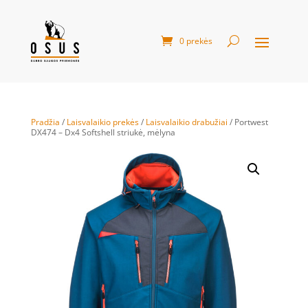
0 prekės
Pradžia
/
Laisvalaikio prekės
/
Laisvalaikio drabužiai
/ Portwest
DX474 – Dx4 Softshell striukė, mėlyna