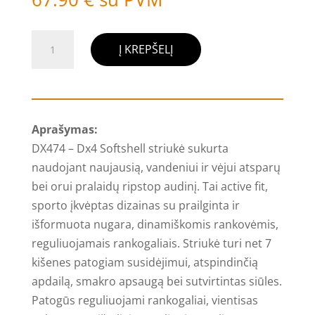
produkto
Į KREPŠELĮ
kiekis:
Portwest
DX474
-
Aprašymas:
Dx4
DX474 – Dx4 Softshell striukė sukurta
Softshell
naudojant naujausią, vandeniui ir vėjui atsparų
striukė,
bei orui pralaidų ripstop audinį. Tai active fit,
mėlyna
sporto įkvėptas dizainas su prailginta ir
išformuota nugara, dinamiškomis rankovėmis,
reguliuojamais rankogaliais. Striukė turi net 7
kišenes patogiam susidėjimui, atspindinčią
apdailą, smakro apsaugą bei sutvirtintas siūles.
Patogūs reguliuojami rankogaliai, vientisas