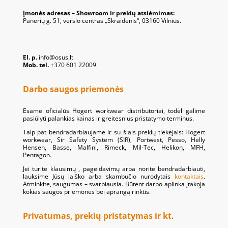
Įmonės adresas – Showroom ir prekių atsiėmimas:
Panerių g. 51, verslo centras „Skraidenis“, 03160 Vilnius.
El. p.
info@osus.lt
Mob. tel.
+370 601 22009
Darbo saugos priemonės
Esame oficialūs Hogert workwear distributoriai, todėl galime
pasiūlyti palankias kainas ir greitesnius pristatymo terminus.
Taip pat bendradarbiaujame ir su šiais prekių tiekėjais: Hogert
workwear, Sir Safety System (SIR), Portwest, Pesso, Helly
Hensen, Basse, Malfini, Rimeck, Mil-Tec, Helikon, MFH,
Pentagon.
Jei turite klausimų , pageidavimų arba norite bendradarbiauti,
lauksime Jūsų laiško arba skambučio nurodytais
kontaktais
.
Atminkite, saugumas – svarbiausia. Būtent darbo aplinka įtakoja
kokias saugos priemones bei aprangą rinktis.
Privatumas, prekių pristatymas ir kt.