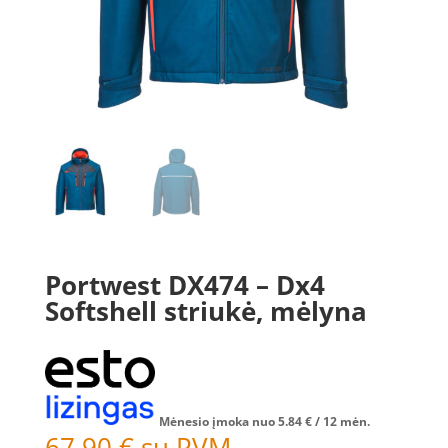
Portwest DX474 – Dx4
Softshell striukė, mėlyna
Mėnesio įmoka nuo
5.84
€
/ 12 mėn.
67.90
€
su PVM