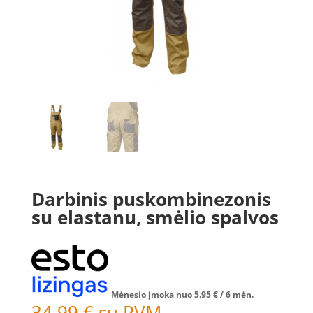
Darbinis puskombinezonis
su elastanu, smėlio spalvos
Mėnesio įmoka nuo
5.95
€
/ 6 mėn.
34.99
€
su PVM