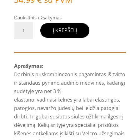
Išankstinis užsakymas
produkto
Į KREPŠELĮ
kiekis:
Darbinis
puskombinezonis
su
Aprašymas:
elastanu,
Darbinis puskombinezonis pagamintas iš tvirto
smėlio
ir standaus pynimo audinio medvilnės, kadangi
spalvos
sudėtyje yra net 3 %
elastano, vadinasi kelnės yra labai elastingos,
patogios, nevaržo judesių bei leidžia patogiai
dirbti. Trigubai susiūtos siūlės užtikrina ilgesnį
dėvėjimą. Kelių srityje yra specialiai prisiūtos
kišenės antkeliams įsikišti su Velcro užsegimais