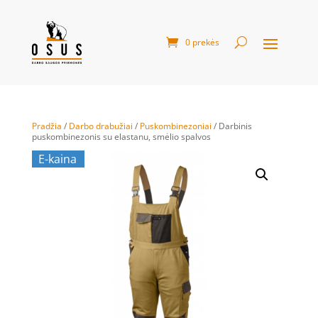
0 prekės
Pradžia
/
Darbo drabužiai
/
Puskombinezoniai
/ Darbinis
puskombinezonis su elastanu, smėlio spalvos
E-kaina