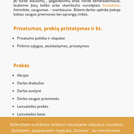
Jei turite klausimų , pageidavimų arba norite bendradarbiauti,
lauksime Jūsų laiško arba skambučio nurodytais
kontaktais
.
Atminkite, saugumas – svarbiausia. Būtent darbo aplinka įtakoja
kokias saugos priemones bei aprangą rinktis.
Privatumas, prekių pristatymas ir kt.
Privatumo politika ir slapukai
Pirkimo sąlygos, atsiskaitymas, pristatymas
Prekės
Akcijos
Darbo drabužiai
Darbo avalynė
Darbo saugos priemonės
Laisvalaikio prekės
Laisvalaikio batai
Aksesuarai
Sklandžiam svetainės veikimui naudojame slapukus (cookies).
Sutikdami, paspauskite mygtuką „Sutinku“. Jei nesutinkate -