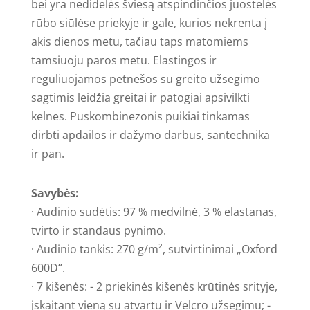
bei yra nedidelės šviesą atspindinčios juostelės
rūbo siūlėse priekyje ir gale, kurios nekrenta į
akis dienos metu, tačiau taps matomiems
tamsiuoju paros metu. Elastingos ir
reguliuojamos petnešos su greito užsegimo
sagtimis leidžia greitai ir patogiai apsivilkti
kelnes. Puskombinezonis puikiai tinkamas
dirbti apdailos ir dažymo darbus, santechnika
ir pan.
Savybės:
· Audinio sudėtis: 97 % medvilnė, 3 % elastanas,
tvirto ir standaus pynimo.
· Audinio tankis: 270 g/m², sutvirtinimai „Oxford
600D“.
· 7 kišenės: - 2 priekinės kišenės krūtinės srityje,
įskaitant vieną su atvartu ir Velcro užsegimu; -