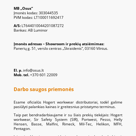
MB „Osus“
Įmonės kodas: 303044535
PVM kodas: LT100011692417
A/S:
LT644010044201087272
Bankas: AB Luminor
Įmonės adresas – Showroom ir prekių atsiėmimas:
Panerių g. 51, verslo centras „Skraidenis“, 03160 Vilnius.
El. p.
info@osus.lt
Mob. tel.
+370 601 22009
Darbo saugos priemonės
Esame oficialūs Hogert workwear distributoriai, todėl galime
pasiūlyti palankias kainas ir greitesnius pristatymo terminus.
Taip pat bendradarbiaujame ir su šiais prekių tiekėjais: Hogert
workwear, Sir Safety System (SIR), Portwest, Pesso, Helly
Hensen, Basse, Malfini, Rimeck, Mil-Tec, Helikon, MFH,
Pentagon.