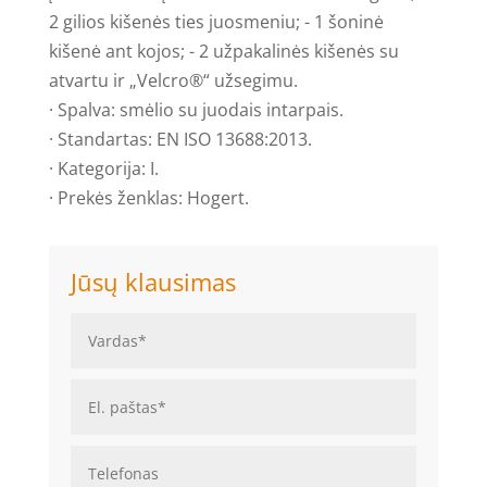
2 gilios kišenės ties juosmeniu; - 1 šoninė
kišenė ant kojos; - 2 užpakalinės kišenės su
atvartu ir „Velcro®“ užsegimu.
· Spalva: smėlio su juodais intarpais.
· Standartas: EN ISO 13688:2013.
· Kategorija: I.
· Prekės ženklas: Hogert.
Jūsų klausimas