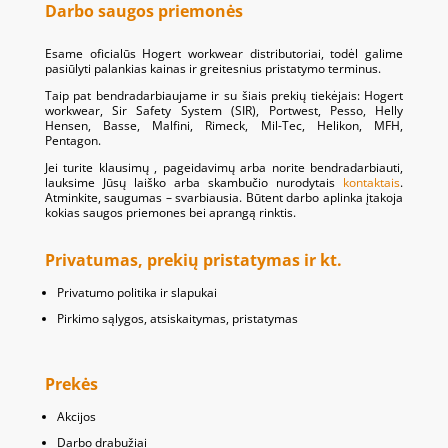
Darbo saugos priemonės
Esame oficialūs Hogert workwear distributoriai, todėl galime
pasiūlyti palankias kainas ir greitesnius pristatymo terminus.
Taip pat bendradarbiaujame ir su šiais prekių tiekėjais: Hogert
workwear, Sir Safety System (SIR), Portwest, Pesso, Helly
Hensen, Basse, Malfini, Rimeck, Mil-Tec, Helikon, MFH,
Pentagon.
Jei turite klausimų , pageidavimų arba norite bendradarbiauti,
lauksime Jūsų laiško arba skambučio nurodytais
kontaktais
.
Atminkite, saugumas – svarbiausia. Būtent darbo aplinka įtakoja
kokias saugos priemones bei aprangą rinktis.
Privatumas, prekių pristatymas ir kt.
Privatumo politika ir slapukai
Pirkimo sąlygos, atsiskaitymas, pristatymas
Prekės
Akcijos
Darbo drabužiai