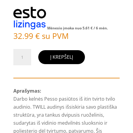
Mėnesio įmoka nuo
5.61
€
/ 6 mėn.
32.99
€
su PVM
produkto
Į KREPŠELĮ
kiekis:
Darbo
kelnės
Pesso
Aprašymas:
iš
Darbo kelnės Pesso pasiūtos iš itin tvirto tvilo
itin
audinio. TWILL audinys išsiskiria savo plastiška
tvirto
struktūra, yra tankus dvipusis ruoželinis,
Twill
sudarytas iš vidinio medvilnės sluoksnio ir
audinio,
poliesterio dėl tvirtumo, patvarumo. Šis
tamsiai