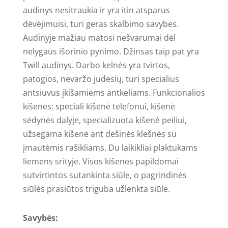
audinys nesitraukia ir yra itin atsparus
mėlynos
dėvėjimuisi, turi geras skalbimo savybes.
Audinyje mažiau matosi nešvarumai dėl
nelygaus išorinio pynimo. Džinsas taip pat yra
Twill audinys. Darbo kelnės yra tvirtos,
patogios, nevaržo judesių, turi specialius
antsiuvus įkišamiems antkeliams. Funkcionalios
kišenės: speciali kišenė telefonui, kišenė
sėdynės dalyje, specializuota kišenė peiliui,
užsegama kišenė ant dešinės klešnės su
įmautėmis rašikliams. Du laikikliai plaktukams
liemens srityje. Visos kišenės papildomai
sutvirtintos sutankinta siūle, o pagrindinės
siūlės prasiūtos triguba užlenkta siūle.
Savybės: