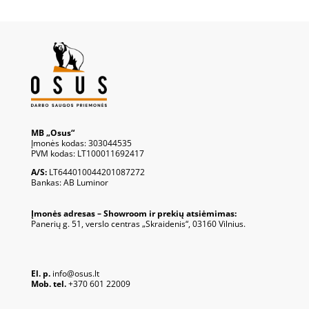
MB „Osus“
Įmonės kodas: 303044535
PVM kodas: LT100011692417
A/S:
LT644010044201087272
Bankas: AB Luminor
Įmonės adresas – Showroom ir prekių atsiėmimas:
Panerių g. 51, verslo centras „Skraidenis“, 03160 Vilnius.
El. p.
info@osus.lt
Mob. tel.
+370 601 22009