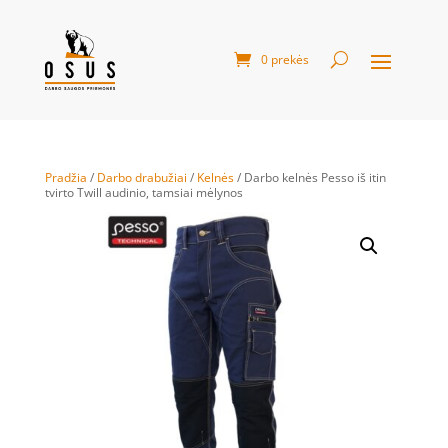
0 prekės
Pradžia
/
Darbo drabužiai
/
Kelnės
/ Darbo kelnės Pesso iš itin
tvirto Twill audinio, tamsiai mėlynos