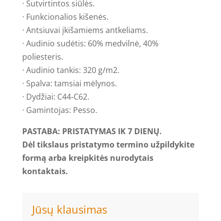
· Sutvirtintos siūlės.
· Funkcionalios kišenės.
· Antsiuvai įkišamiems antkeliams.
· Audinio sudėtis: 60% medvilnė, 40%
poliesteris.
· Audinio tankis: 320 g/m2.
· Spalva: tamsiai mėlynos.
· Dydžiai: C44-C62.
· Gamintojas: Pesso.
PASTABA: PRISTATYMAS IK 7 DIENŲ.
Dėl tikslaus pristatymo termino užpildykite
formą arba kreipkitės nurodytais
kontaktais.
Jūsų klausimas