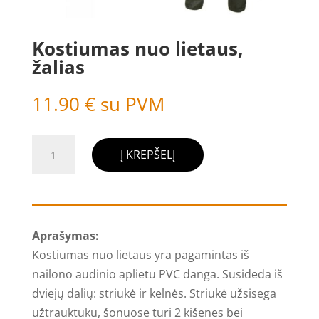
Kostiumas nuo lietaus,
žalias
11.90
€
su PVM
produkto
Į KREPŠELĮ
kiekis:
Kostiumas
nuo
lietaus,
Aprašymas:
žalias
Kostiumas nuo lietaus yra pagamintas iš
nailono audinio aplietu PVC danga. Susideda iš
dviejų dalių: striukė ir kelnės. Striukė užsisega
užtrauktuku, šonuose turi 2 kišenes bei