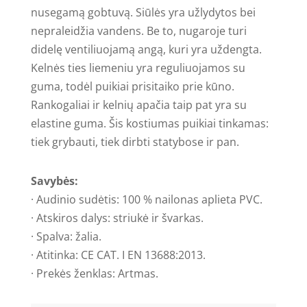
nusegamą gobtuvą. Siūlės yra užlydytos bei
nepraleidžia vandens. Be to, nugaroje turi
didelę ventiliuojamą angą, kuri yra uždengta.
Kelnės ties liemeniu yra reguliuojamos su
guma, todėl puikiai prisitaiko prie kūno.
Rankogaliai ir kelnių apačia taip pat yra su
elastine guma. Šis kostiumas puikiai tinkamas:
tiek grybauti, tiek dirbti statybose ir pan.
Savybės:
· Audinio sudėtis: 100 % nailonas aplieta PVC.
· Atskiros dalys: striukė ir švarkas.
· Spalva: žalia.
· Atitinka: CE CAT. I EN 13688:2013.
· Prekės ženklas: Artmas.