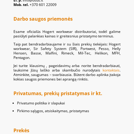
El. p.
info@osus.lt
Mob. tel.
+370 601 22009
Darbo saugos priemonės
Esame oficialūs Hogert workwear distributoriai, todėl galime
pasiūlyti palankias kainas ir greitesnius pristatymo terminus.
Taip pat bendradarbiaujame ir su šiais prekių tiekėjais: Hogert
workwear, Sir Safety System (SIR), Portwest, Pesso, Helly
Hensen, Basse, Malfini, Rimeck, Mil-Tec, Helikon, MFH,
Pentagon.
Jei turite klausimų , pageidavimų arba norite bendradarbiauti,
lauksime Jūsų laiško arba skambučio nurodytais
kontaktais
.
Atminkite, saugumas – svarbiausia. Būtent darbo aplinka įtakoja
kokias saugos priemones bei aprangą rinktis.
Privatumas, prekių pristatymas ir kt.
Privatumo politika ir slapukai
Pirkimo sąlygos, atsiskaitymas, pristatymas
Prekės