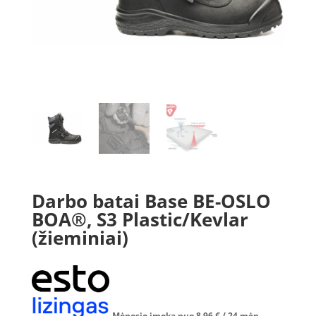
Darbo batai Base BE-OSLO
BOA®, S3 Plastic/Kevlar
(žieminiai)
Mėnesio įmoka nuo
8.96
€
/ 24 mėn.