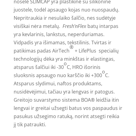
noselė SLIMCAP yra plastikinė su silikonine
juostele, todėl apsaugo kojas nuo nuospaudų.
Nepritraukia ir nesulaiko šalčio, nes sudėtyje
visiškai nėra metalų.
Fresh’nFlex
batų intarpas
yra kevlarinis, lankstus, neperduriamas.
Vidpadis yra išimamas, tekstilinis. Tvirtas ir
®
patikimas padas AirTech
+ LifePlus specialių
technologijų dėka yra minkštas ir elastingas,
o
atsparus šalčiui iki -30
C, HRO išorinis
o
sluoksnis apsaugo nuo karščio iki +300
C.
Atsparus slydimui, naftos produktams,
nusidėvėjimui, tačiau yra lengvas ir patogus.
Greitojo suvarstymo sistema BOA® leidžia itin
lengvai ir greitai užsegti batus vos paspaudus ir
pasukus užsegimo ratuką, norint atsegti reikia
jį tik patraukti.