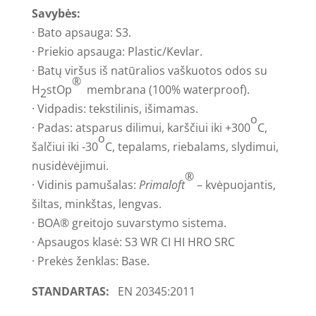
Savybės:
· Bato apsauga: S3.
· Priekio apsauga: Plastic/Kevlar.
· Batų viršus iš natūralios vaškuotos odos su
®
H
stOp
membrana (100% waterproof).
2
· Vidpadis: tekstilinis, išimamas.
o
· Padas: atsparus dilimui, karščiui iki +300
C,
o
šalčiui iki -30
C, tepalams, riebalams, slydimui,
nusidėvėjimui.
®
· Vidinis pamušalas:
Primaloft
– kvėpuojantis,
šiltas, minkštas, lengvas.
· BOA® greitojo suvarstymo sistema.
· Apsaugos klasė: S3 WR CI HI HRO SRC
· Prekės ženklas: Base.
STANDARTAS:
EN 20345:2011