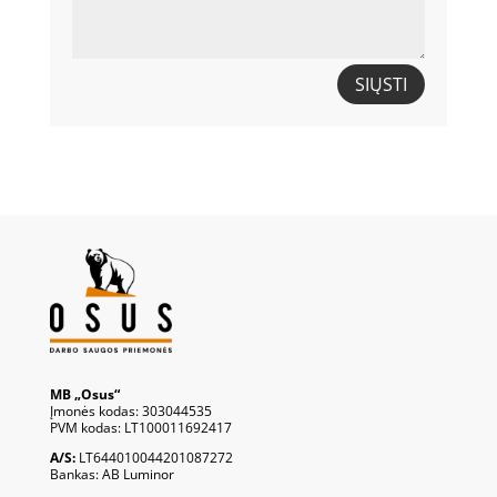
SIŲSTI
MB „Osus“
Įmonės kodas: 303044535
PVM kodas: LT100011692417
A/S:
LT644010044201087272
Bankas: AB Luminor