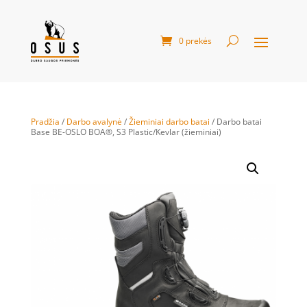
0 prekės
Pradžia
/
Darbo avalynė
/
Žieminiai darbo batai
/ Darbo batai
Base BE-OSLO BOA®, S3 Plastic/Kevlar (žieminiai)