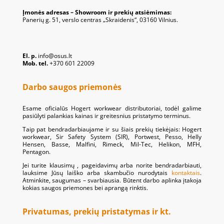
Įmonės adresas – Showroom ir prekių atsiėmimas:
Panerių g. 51, verslo centras „Skraidenis“, 03160 Vilnius.
El. p.
info@osus.lt
Mob. tel.
+370 601 22009
Darbo saugos priemonės
Esame oficialūs Hogert workwear distributoriai, todėl galime
pasiūlyti palankias kainas ir greitesnius pristatymo terminus.
Taip pat bendradarbiaujame ir su šiais prekių tiekėjais: Hogert
workwear, Sir Safety System (SIR), Portwest, Pesso, Helly
Hensen, Basse, Malfini, Rimeck, Mil-Tec, Helikon, MFH,
Pentagon.
Jei turite klausimų , pageidavimų arba norite bendradarbiauti,
lauksime Jūsų laiško arba skambučio nurodytais
kontaktais
.
Atminkite, saugumas – svarbiausia. Būtent darbo aplinka įtakoja
kokias saugos priemones bei aprangą rinktis.
Privatumas, prekių pristatymas ir kt.