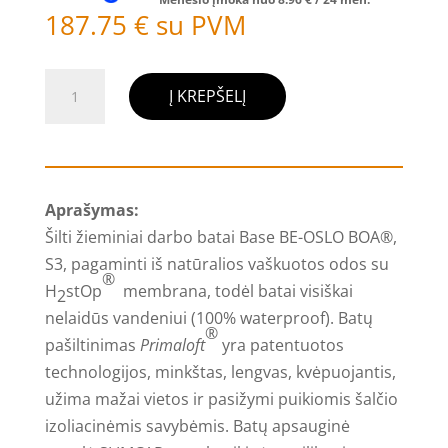
187.75
€
su PVM
produkto
Į KREPŠELĮ
kiekis:
Darbo
batai
Base
Aprašymas:
BE-
Šilti žieminiai darbo batai Base BE-OSLO BOA®,
OSLO
S3, pagaminti iš natūralios vaškuotos odos su
BOA®,
®
H
stOp
membrana, todėl batai visiškai
2
S3
nelaidūs vandeniui (100% waterproof). Batų
Plastic/Kevlar
®
pašiltinimas
Primaloft
yra patentuotos
(žieminiai)
technologijos, minkštas, lengvas, kvėpuojantis,
užima mažai vietos ir pasižymi puikiomis šalčio
izoliacinėmis savybėmis. Batų apsauginė